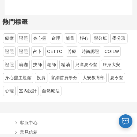
熱門標籤
療癒
證照
身心靈
命理
能量
靜心
學分班
學分班
證照
證照
占卜
CETTC
芳療
時尚認證
COILW
證照
瑜珈
技師
老師
精油
兒童夏令營
終身大安
您好～ 歡迎來到中國文化大學推廣部！
身心靈主題館
投資
官網首頁學分
大安教育部
夏令營
如您對於課程有疑問，可至
意見信箱
留
言，我們將盡快與您聯繫。
心理
室內設計
自然療法
※服務時間：週一至週六09:00~21:00；
週日09:00~17:00，國定假日除外。
客服中心
報名及退
官方臉書
意見信箱
費須知
意見信箱