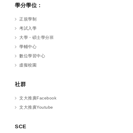
學分學位：
正規學制
考試入學
大學・碩士學分班
學輔中心
數位學習中心
虛擬校園
社群
文大推廣Facebook
文大推廣Youtube
您好～ 歡迎來到中國文化大學推廣部！
SCE