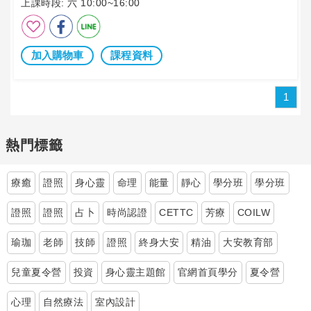
上課時段:
六 10:00~16:00
加入購物車
課程資料
1
熱門標籤
療癒
證照
身心靈
命理
能量
靜心
學分班
學分班
證照
證照
占卜
時尚認證
CETTC
芳療
COILW
瑜珈
老師
技師
證照
終身大安
精油
大安教育部
兒童夏令營
投資
身心靈主題館
官網首頁學分
夏令營
心理
自然療法
室內設計