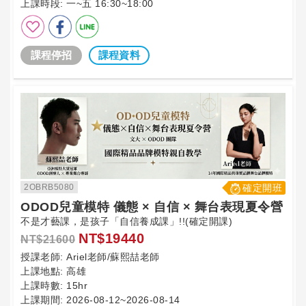
上課時段:
一~五 16:30~18:00
課程停招
課程資料
2OBRB5080
確定開班
ODOD兒童模特 儀態 × 自信 × 舞台表現夏令營
不是才藝課，是孩子「自信養成課」!!(確定開課)
NT$19440
NT$21600
授課老師:
Ariel老師/蘇熙喆老師
上課地點:
高雄
上課時數:
15hr
上課期間:
2026-08-12~2026-08-14