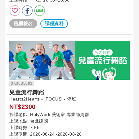
上課時段:
一~五 16:30~18:00
臨櫃報名
課程資料
3K36B5083
兒童流行舞蹈
Hearts2Hearts - 'FOCUS' - 停班
NT$2300
授課老師:
HolyWork 藝術家 專業師資群
上課地點:
台北建國
上課時數:
7.5hr
上課期間:
2026-08-24~2026-08-28