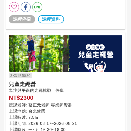
課程停招
課程資料
3K31B5080
兒童走繩營
專注與平衡的走繩挑戰 - 停班
NT$2300
授課老師:
蔡正元老師 專業師資群
上課地點:
台北建國
上課時數:
7.5hr
上課期間:
2026-08-17~2026-08-21
上課時段:
一~五 16:30~18:00