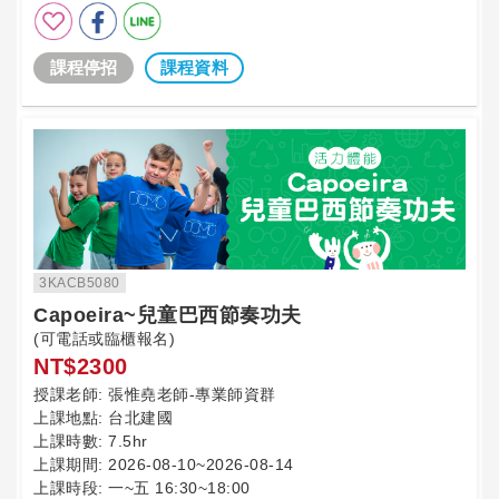
課程停招
課程資料
3KACB5080
Capoeira~兒童巴西節奏功夫
(可電話或臨櫃報名)
NT$2300
授課老師:
張惟堯老師-專業師資群
上課地點:
台北建國
上課時數:
7.5hr
上課期間:
2026-08-10~2026-08-14
上課時段:
一~五 16:30~18:00