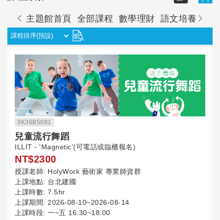
主題館首頁
全部課程
數學理財
語文培養
創
3K36B5081
兒童流行舞蹈
ILLIT - 'Magnetic'(可電話或臨櫃報名)
NT$2300
授課老師:
HolyWork 藝術家 專業師資群
上課地點:
台北建國
上課時數:
7.5hr
上課期間:
2026-08-10~2026-08-14
上課時段:
一~五 16:30~18:00