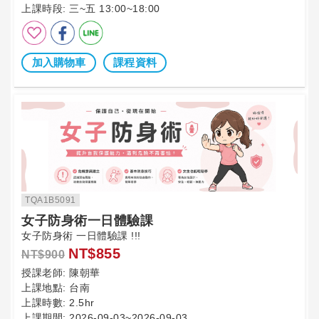
上課時段:
三~五 13:00~18:00
加入購物車
課程資料
TQA1B5091
女子防身術一日體驗課
女子防身術 一日體驗課 !!!
NT$855
NT$900
授課老師:
陳朝華
上課地點:
台南
上課時數:
2.5hr
上課期間:
2026-09-03~2026-09-03