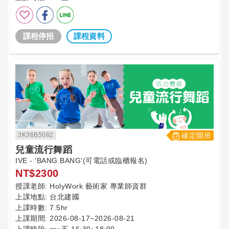
課程停招
課程資料
3K36B5082
確定開班
兒童流行舞蹈
IVE - 'BANG BANG'(可電話或臨櫃報名)
NT$2300
授課老師:
HolyWork 藝術家 專業師資群
上課地點:
台北建國
上課時數:
7.5hr
上課期間:
2026-08-17~2026-08-21