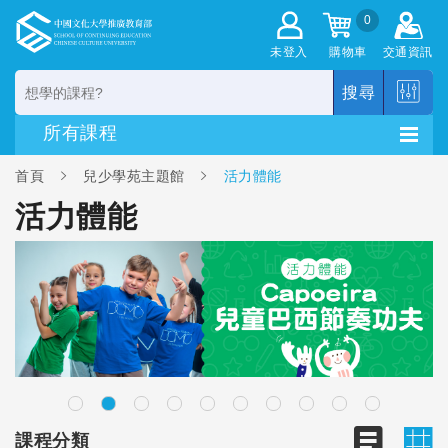
0
未登入
購物車
交通資訊
搜尋
首頁
兒少學苑主題館
活力體能
活力體能
課程分類