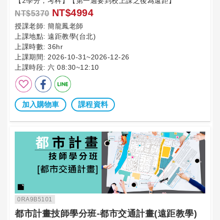
【2學分，考科】【第一週要到校上課之後為遠距】
NT$4994
NT$5370
授課老師:
簡龍鳳老師
上課地點:
遠距教學(台北)
上課時數:
36hr
上課期間:
2026-10-31~2026-12-26
上課時段:
六 08:30~12:10
加入購物車
課程資料
0RA9B5101
都市計畫技師學分班-都市交通計畫(遠距教學)