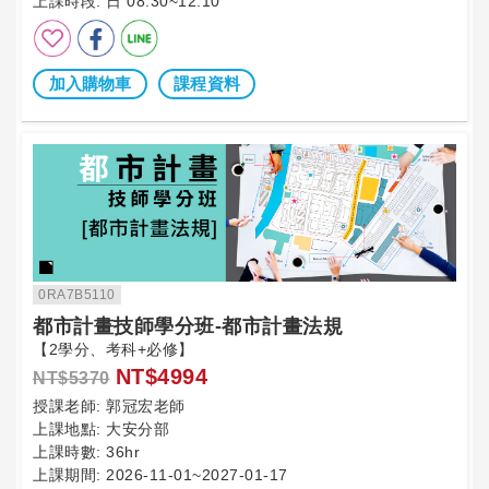
上課時段:
日 08:30~12:10
加入購物車
課程資料
0RA7B5110
都市計畫技師學分班-都市計畫法規
【2學分、考科+必修】
NT$4994
NT$5370
授課老師:
郭冠宏老師
上課地點:
大安分部
上課時數:
36hr
上課期間:
2026-11-01~2027-01-17