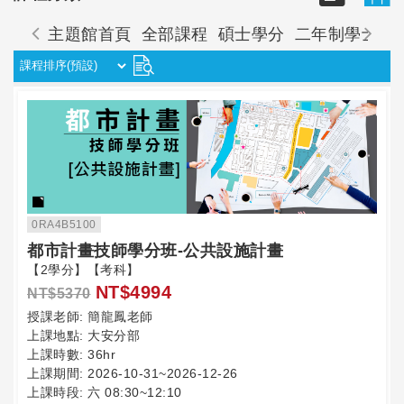
主題館首頁
全部課程
碩士學分
二年制學士學
0RA4B5100
都市計畫技師學分班-公共設施計畫
【2學分】【考科】
NT$4994
NT$5370
授課老師:
簡龍鳳老師
上課地點:
大安分部
上課時數:
36hr
上課期間:
2026-10-31~2026-12-26
上課時段:
六 08:30~12:10