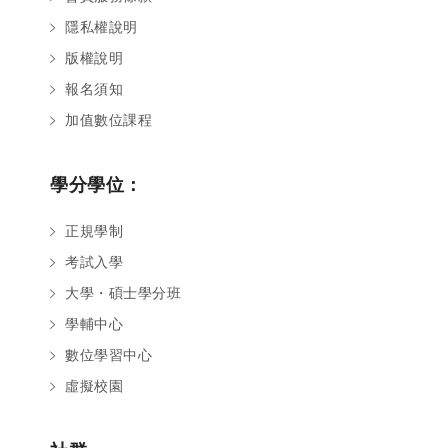
隱私權說明
版權說明
報名須知
加值數位課程
學分學位：
正規學制
考試入學
大學・碩士學分班
學輔中心
數位學習中心
虛擬校園