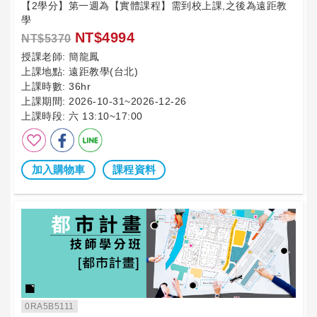
【2學分】第一週為【實體課程】需到校上課,之後為遠距教
學
NT$4994
NT$5370
授課老師:
簡龍鳳
上課地點:
遠距教學(台北)
上課時數:
36hr
上課期間:
2026-10-31~2026-12-26
上課時段:
六 13:10~17:00
加入購物車
課程資料
0RA5B5111