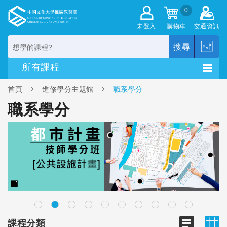
0
未登入
購物車
交通資訊
搜尋
首頁
進修學分主題館
職系學分
職系學分
課程分類