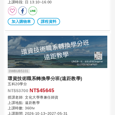
上課時段:
日 13:10~16:00
加入購物車
課程資料
0WBUB5101
環資技術職系轉換學分班(遠距教學)
五科20學分
NT$45645
NT$53700
授課老師:
文化大學專兼任師資
上課地點:
遠距教學
上課時數:
360hr
上課期間:
2026-10-13~2027-05-31