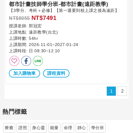
都市計畫技師學分班-都市計畫(遠距教學)
【3學分、考科＋必修】【第一週要到校上課之後為遠距】
NT$7491
NT$8055
授課老師:
郭冠宏
上課地點:
遠距教學(台北)
上課時數:
54hr
上課期間:
2026-11-01~2027-01-24
上課時段:
日 08:30~12:10
加入購物車
課程資料
1
2
熱門標籤
療癒
證照
身心靈
能量
命理
靜心
學分班