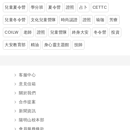
兒童夏令營
學分班
夏令營
證照
占卜
CETTC
兒童冬令營
文化兒童營隊
時尚認證
證照
瑜珈
芳療
COILW
老師
證照
兒童營隊
終身大安
冬令營
投資
大安教育部
精油
身心靈主題館
技師
客服中心
意見信箱
關於我們
合作提案
新聞資訊
陽明山校本部
會員服務條款