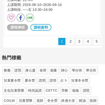
上課期間:
2026-08-10~2026-08-14
上課時段:
一~五 13:30~16:00
課程停招
課程資料
1
2
3
4
5
熱門標籤
療癒
證照
身心靈
命理
能量
靜心
學分班
學分班
兒童夏令營
夏令營
證照
證照
占卜
兒童冬令營
文化兒童營隊
時尚認證
CETTC
芳療
瑜珈
證照
COILW
兒童營隊
老師
冬令營
終身大安
精油
技師