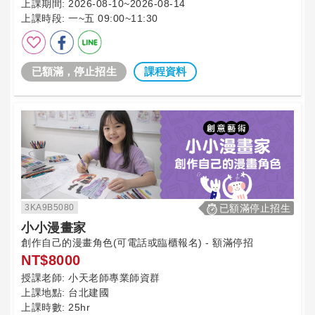
上課期間:
2026-08-10~2026-08-14
上課時段:
一~五 09:00~11:30
已額滿，停止招生
課程資料
3KA9B5080
已額滿停止招生
小小漫畫家
創作自己的漫畫角色(可電話或臨櫃報名) - 額滿停招
NT$8000
授課老師:
小天老師專業師資群
上課地點:
台北建國
上課時數:
25hr