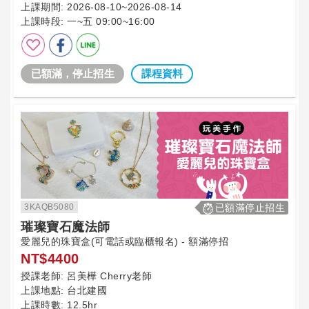
上課期間:
2026-08-10~2026-08-14
上課時段:
一~五 09:00~16:00
已額滿，停止招生
課程資料
3KAQB5080
已額滿停止招生
璀璨寶石魔法師
愛麗兒的珠寶盒(可電話或臨櫃報名) - 額滿停招
NT$4400
授課老師:
呂美樺 Cherry老師
上課地點:
台北建國
上課時數:
12.5hr