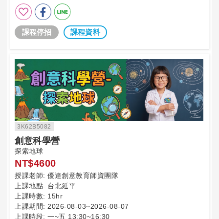
課程停招
課程資料
3K62B5082
創意科學營
探索地球
NT$4600
授課老師:
優達創意教育師資團隊
上課地點:
台北延平
上課時數:
15hr
上課期間:
2026-08-03~2026-08-07
上課時段:
一~五 13:30~16:30