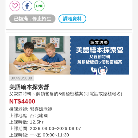
已額滿，停止招生
課程資料
3K49B5080
美語繪本探索營
父親節特輯～解鎖爸爸的5個秘密檔案(可電話或臨櫃報名)
NT$4400
授課老師:
郭喜嫣老師
上課地點:
台北建國
上課時數:
12.5hr
上課期間:
2026-08-03~2026-08-07
上課時段:
一~五 09:00~11:30