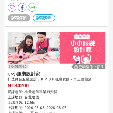
課程停招
課程資料
3KA5B5080
已額滿停止招生
小小服裝設計家
打造舞台服裝設計：ＫＰＯＰ獵魔女團 - 再三位額滿
NT$4200
授課老師:
小天老師專業師資群
上課地點:
台北建國
上課時數:
12.5hr
上課期間:
2026-08-03~2026-08-07