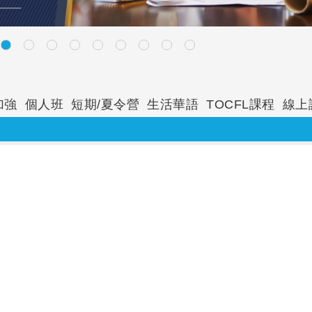
加強
個人班
短期/夏令營
生活華語
TOCFL課程
線上