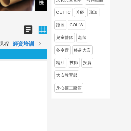
CETTC
芳療
瑜珈
證照
COILW
兒童營隊
老師
課程
師資培訓
冬令營
終身大安
精油
技師
投資
大安教育部
身心靈主題館