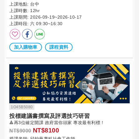
上課地點:
台中
上課時數:
12hr
上課期間:
2026-09-19~2026-10-17
上課時段:
六 09:30~16:30
加入購物車
課程資料
1O45B5080
投標建議書撰寫及評選技巧研習
🔺再3位確定開課 政府當你頭家 專攻最有利標！
NT$8100
NT$9000
授課老師:
邱怡薇專科社會工作師