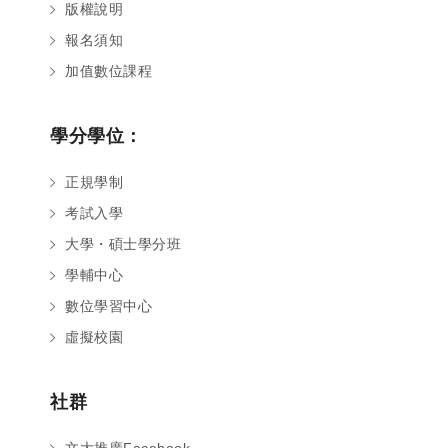
版權說明
報名須知
加值數位課程
學分學位：
正規學制
考試入學
大學・碩士學分班
學輔中心
數位學習中心
虛擬校園
社群