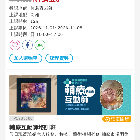
NT$4800
授課老師:
何若齊老師
上課地點:
高雄
上課時數:
12hr
上課期間:
2026-11-01~2026-11-08
上課時段:
日 10:00~17:00
加入購物車
課程資料
TP19B5080
確定開班
輔療互動師培訓班
假日班高瑱娟老人服務、特教、藝術相關必修 輔療市場開發