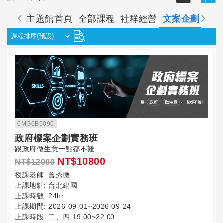
主題館首頁
全部課程
社群經營
文案企劃
品
0MG6B5090
政府標案企劃實務班
跟政府做生意一點都不難
NT$10800
NT$12000
授課老師:
曾秀微
上課地點:
台北建國
上課時數:
24hr
上課期間:
2026-09-01~2026-09-24
上課時段:
二、四 19:00~22:00