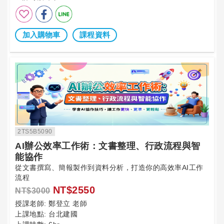
加入購物車
課程資料
2TS5B5090
AI辦公效率工作術：文書整理、行政流程與智
能協作
從文書撰寫、簡報製作到資料分析，打造你的高效率AI工作
流程
NT$2550
NT$3000
授課老師:
鄭登立 老師
上課地點:
台北建國