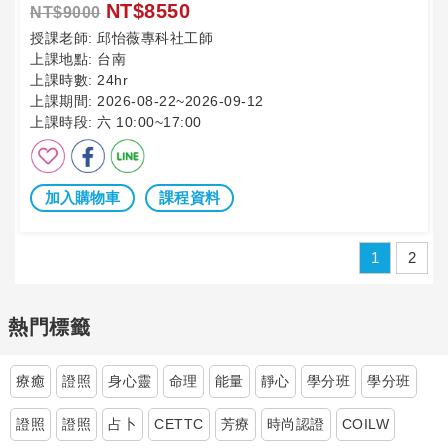
NT$8550
NT$9000
授課老師:
邱怡薇專科社工師
上課地點:
台南
上課時數:
24hr
上課期間:
2026-08-22~2026-09-12
上課時段:
六 10:00~17:00
加入購物車
課程資料
1
2
熱門標籤
療癒
證照
身心靈
命理
能量
靜心
學分班
學分班
證照
證照
占卜
CETTC
芳療
時尚認證
COILW