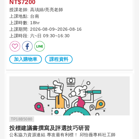
NT$7200
授課老師:
高瑱娟/亮亮老師
上課地點:
台南
上課時數:
18hr
上課期間:
2026-08-09~2026-08-16
上課時段:
六~日 09:30~16:30
加入購物車
課程資料
TP18B5080
投標建議書撰寫及評選技巧研習
公私協力資源連結 專攻最有利標！ 邱怡薇專科社工師