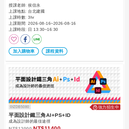
授課老師:
侯信永
上課地點:
台北建國
上課時數:
3hr
上課期間:
2026-08-16~2026-08-16
上課時段:
日 13:30~16:30
加入購物車
課程資料
0IZDB5080
強力招生中
平面設計鐵三角AI+PS+ID
成為設計師的最佳途徑
NT$11400
NT$12000