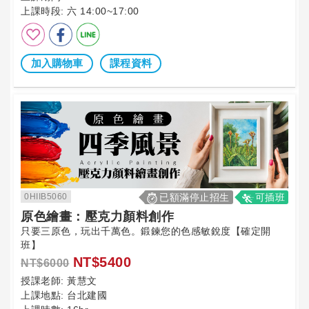
上課時段:
六 14:00~17:00
加入購物車
課程資料
0HIIB5060
已額滿停止招生
可插班
原色繪畫：壓克力顏料創作
只要三原色，玩出千萬色。鍛鍊您的色感敏銳度【確定開
班】
NT$5400
NT$6000
授課老師:
黃慧文
上課地點:
台北建國