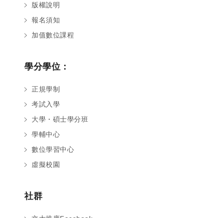
版權說明
報名須知
加值數位課程
學分學位：
正規學制
考試入學
大學・碩士學分班
學輔中心
數位學習中心
虛擬校園
社群