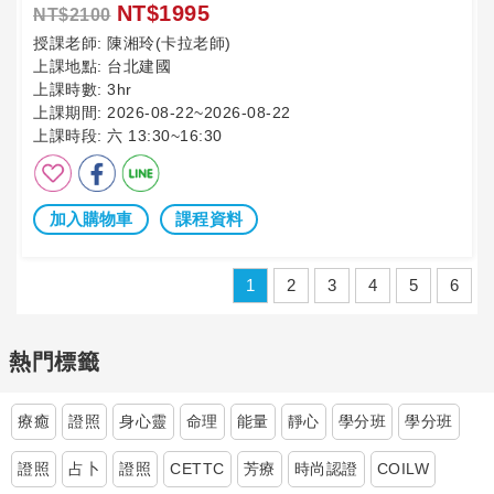
NT$1995
NT$2100
授課老師:
陳湘玲(卡拉老師)
上課地點:
台北建國
上課時數:
3hr
上課期間:
2026-08-22~2026-08-22
上課時段:
六 13:30~16:30
加入購物車
課程資料
1
2
3
4
5
6
熱門標籤
療癒
證照
身心靈
命理
能量
靜心
學分班
學分班
證照
占卜
證照
CETTC
芳療
時尚認證
COILW