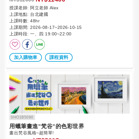
授課老師:
阿立老師 Alex
上課地點:
台北建國
上課時數:
48hr
上課期間:
2026-08-17~2026-10-15
上課時段:
一、四 19:00~22:00
加入購物車
課程資料
0HO1B5080
用蠟筆畫進"梵谷"的色彩世界
畫出梵谷風格~超簡單!