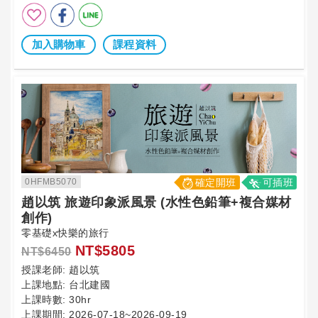
加入購物車
課程資料
0HFMB5070
確定開班
可插班
趙以筑 旅遊印象派風景 (水性色鉛筆+複合媒材
創作)
零基礎x快樂的旅行
NT$5805
NT$6450
授課老師:
趙以筑
上課地點:
台北建國
上課時數:
30hr
上課期間:
2026-07-18~2026-09-19