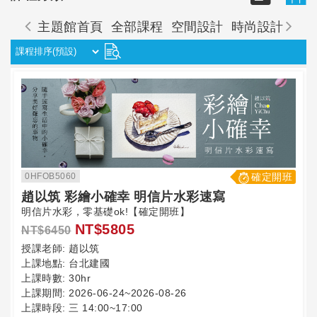
主題館首頁
全部課程
空間設計
時尚設計
珠
0HFOB5060
確定開班
趙以筑 彩繪小確幸 明信片水彩速寫
明信片水彩，零基礎ok!【確定開班】
NT$5805
NT$6450
授課老師:
趙以筑
上課地點:
台北建國
上課時數:
30hr
上課期間:
2026-06-24~2026-08-26
上課時段:
三 14:00~17:00