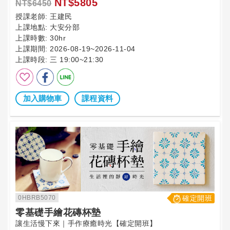
NT$5805
NT$6450
授課老師:
王建民
上課地點:
大安分部
上課時數:
30hr
上課期間:
2026-08-19~2026-11-04
上課時段:
三 19:00~21:30
加入購物車
課程資料
0HBRB5070
確定開班
零基礎手繪花磚杯墊
讓生活慢下來｜手作療癒時光【確定開班】