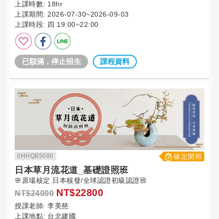
上課時數:
18hr
上課期間:
2026-07-30~2026-09-03
上課時段:
四 19:00~22:00
已額滿，停止招生
課程資料
0HHQB5080
確定開班
日本草月流花道_基礎證照班
🌸原場核定.日本核發/全球認證初級認證班
NT$22800
NT$24000
授課老師:
李美慈
上課地點:
台北建國