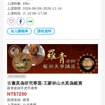
上課時數:
48hr
上課期間:
2026-08-08~2026-11-14
上課時段:
六 10:00~17:00
加入購物車
課程資料
2PCAB5080
古畫真偽研究專題-王蒙林山水真偽鑑賞
羅青老師手把手教學
NT$7200
授課老師:
羅青
上課地點:
台北建國