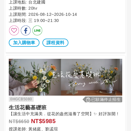
上課地點:
台北建國
上課時數:
20hr
上課期間:
2026-08-12~2026-10-14
上課時段:
三 19:00~21:30
加入購物車
課程資料
0HGCB5080
已額滿停止招生
生活花藝基礎班
【讓生活中充滿美．從花的盎然滋養了空間】✨ 好評加開！
NT$5985
NT$6650
授課老師:
黃緒庭、劉孟瑄