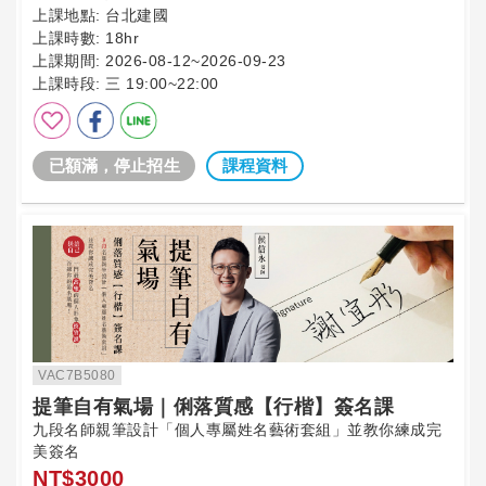
上課地點:
台北建國
上課時數:
18hr
上課期間:
2026-08-12~2026-09-23
上課時段:
三 19:00~22:00
已額滿，停止招生
課程資料
VAC7B5080
提筆自有氣場｜俐落質感【行楷】簽名課
九段名師親筆設計「個人專屬姓名藝術套組」並教你練成完
美簽名
NT$3000