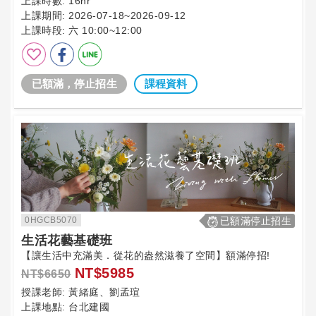
上課時數:
16hr
上課期間:
2026-07-18~2026-09-12
上課時段:
六 10:00~12:00
已額滿，停止招生
課程資料
0HGCB5070
已額滿停止招生
生活花藝基礎班
【讓生活中充滿美．從花的盎然滋養了空間】額滿停招!
NT$5985
NT$6650
授課老師:
黃緒庭、劉孟瑄
上課地點:
台北建國