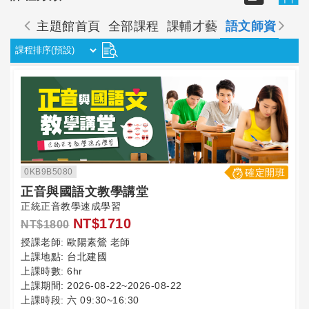
主題館首頁
全部課程
課輔才藝
語文師資
經
0KB9B5080
確定開班
正音與國語文教學講堂
正統正音教學速成學習
NT$1710
NT$1800
授課老師:
歐陽素鶯 老師
上課地點:
台北建國
上課時數:
6hr
上課期間:
2026-08-22~2026-08-22
上課時段:
六 09:30~16:30