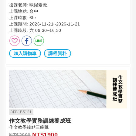
授課老師:
歐陽素鶯
上課地點:
台中
上課時數:
6hr
上課期間:
2026-11-21~2026-11-21
上課時段:
六 09:30~16:30
加入購物車
課程資料
0FB1B5121
作文教學實務訓練養成班
作文教學鐘點三級跳
NT$1900
NT$2000