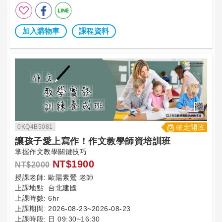
加入購物車
課程資料
0KQ4B5081
確定開班
讓孩子愛上寫作！作文教學師資培訓班
掌握作文教學關鍵技巧
NT$1900
NT$2000
授課老師:
歐陽素鶯 老師
上課地點:
台北建國
上課時數:
6hr
上課期間:
2026-08-23~2026-08-23
上課時段:
日 09:30~16:30