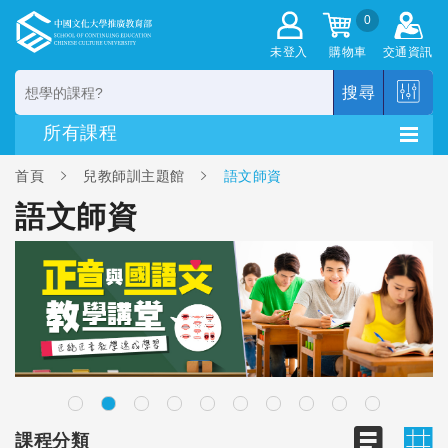
0
未登入
購物車
交通資訊
搜尋
首頁
兒教師訓主題館
語文師資
語文師資
課程分類