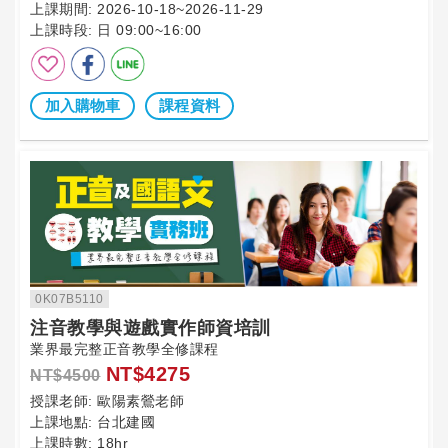
上課期間:
2026-10-18~2026-11-29
上課時段:
日 09:00~16:00
加入購物車
課程資料
0K07B5110
注音教學與遊戲實作師資培訓
業界最完整正音教學全修課程
NT$4275
NT$4500
授課老師:
歐陽素鶯老師
上課地點:
台北建國
上課時數:
18hr