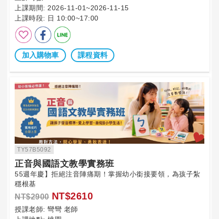
上課期間:
2026-11-01~2026-11-15
上課時段:
日 10:00~17:00
加入購物車
課程資料
TY57B5092
正音與國語文教學實務班
55週年慶】拒絕注音陣痛期！掌握幼小銜接要領，為孩子紮
穩根基
NT$2610
NT$2900
授課老師:
彎彎 老師