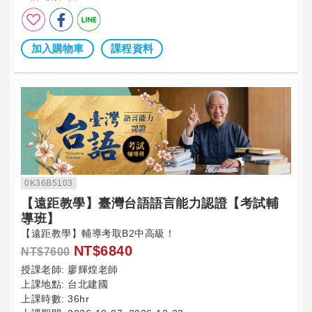
加入購物車
課程資料
0K36B5103
【遠距教學】臺灣台語語言能力認證【考試輔
導班】
【遠距教學】輔導考取B2中高級！
NT$6840
NT$7600
授課老師:
廖輝煌老師
上課地點:
台北建國
上課時數:
36hr