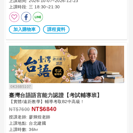
上課期間:
2026-10-07~2026-12-23
上課時段:
三 18:30~21:30
加入購物車
課程資料
0K36B5107
臺灣台語語言能力認證【考試輔導班】
【實體/遠距教學】輔導考取B2中高級！
NT$6840
NT$7600
授課老師:
廖輝煌老師
上課地點:
台北建國
上課時數:
36hr