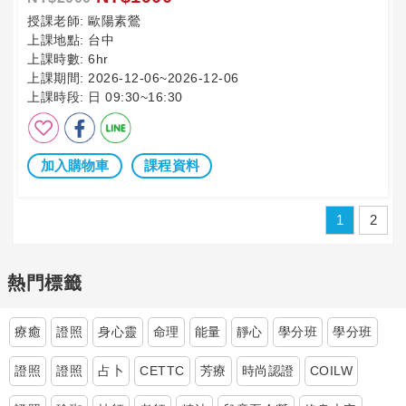
授課老師:
歐陽素鶯
上課地點:
台中
上課時數:
6hr
上課期間:
2026-12-06~2026-12-06
上課時段:
日 09:30~16:30
加入購物車
課程資料
1
2
熱門標籤
療癒
證照
身心靈
命理
能量
靜心
學分班
學分班
證照
證照
占卜
CETTC
芳療
時尚認證
COILW