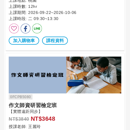
上課地點:
桃園
上課時數:
12hr
上課期間:
2026-09-22~2026-10-06
上課時段:
二 09:30~13:30
加入購物車
課程資料
0FCPB5080
作文師資研習檢定班
【實體遠距同步】
NT$3648
NT$3840
授課老師:
王麗玲