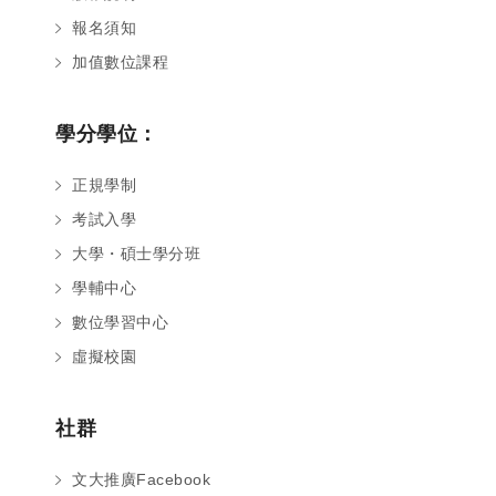
報名須知
加值數位課程
學分學位：
正規學制
考試入學
大學・碩士學分班
學輔中心
數位學習中心
虛擬校園
社群
文大推廣Facebook