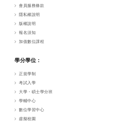
會員服務條款
隱私權說明
版權說明
報名須知
加值數位課程
學分學位：
正規學制
考試入學
大學・碩士學分班
學輔中心
數位學習中心
您好～ 歡迎來到中國文化大學推廣部！
虛擬校園
如您對於課程有疑問，可至
意見信箱
留