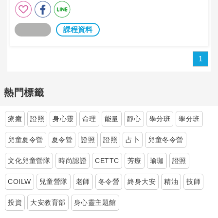
課程資料
1
熱門標籤
療癒
證照
身心靈
命理
能量
靜心
學分班
學分班
兒童夏令營
夏令營
證照
證照
占卜
兒童冬令營
文化兒童營隊
時尚認證
CETTC
芳療
瑜珈
證照
COILW
兒童營隊
老師
冬令營
終身大安
精油
技師
投資
大安教育部
身心靈主題館