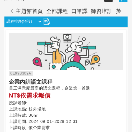
主題館首頁
全部課程
口筆譯
師資培訓
英語
0E99B309A
企業內訓語文課程
員工滿意度最高的語文課程，企業第一首選
NT$依需求報價
授課老師:
上課地點:
校外場地
上課時數:
30hr
上課期間:
2024-09-01~2028-12-31
上課時段:
依企業需求