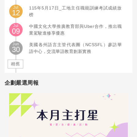
Jul
115年5月17日_工地主任職能訓練考試成績放
12
榜
Jul
中國文化大學推廣教育部與Uber合作，推出職
09
業駕駛進修享優惠
Jun
美國各州語言主管代表團（NCSSFL）參訪華
30
語中心，交流華語教育創新實務
稍舊
企劃嚴選周報