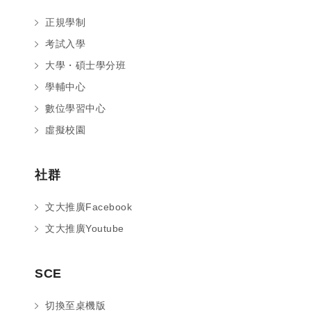
正規學制
考試入學
大學・碩士學分班
學輔中心
數位學習中心
虛擬校園
社群
文大推廣Facebook
文大推廣Youtube
您好～ 歡迎來到中國文化大學推廣部！
SCE
如您對於課程有疑問，可至
意見信箱
留
言，我們將盡快與您聯繫。
切換至桌機版