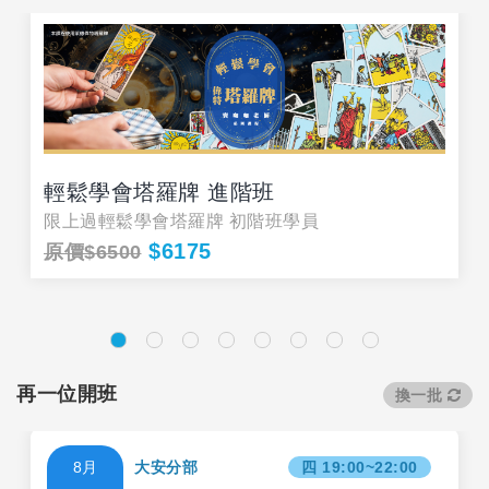
輕鬆學會塔羅牌 進階班
限上過輕鬆學會塔羅牌 初階班學員
$6175
原價$6500
再一位開班
換一批
8月
大安分部
四 19:00~22:00