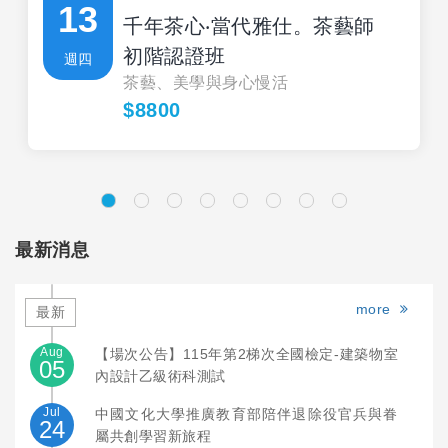
13
千年茶心‧當代雅仕。茶藝師
初階認證班
週四
茶藝、美學與身心慢活
$8800
最新消息
more
最新
Aug
【場次公告】115年第2梯次全國檢定-建築物室
05
內設計乙級術科測試
Jul
中國文化大學推廣教育部陪伴退除役官兵與眷
24
屬共創學習新旅程