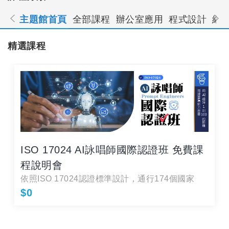
主題館首頁
全部課程
辦公室應用
程式設計
網
精選課程
ISO 17024 AI詠唱師國際認證班 免費課
程說明會
依照ISO 17024認證標準設計，通行174個國家
$0