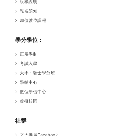
版權說明
報名須知
加值數位課程
學分學位：
正規學制
考試入學
大學・碩士學分班
學輔中心
數位學習中心
虛擬校園
社群
文大推廣Facebook