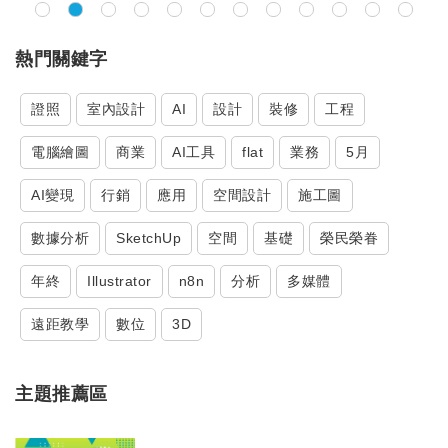
熱門關鍵字
證照
室內設計
AI
設計
裝修
工程
電腦繪圖
商業
AI工具
flat
業務
5月
AI變現
行銷
應用
空間設計
施工圖
數據分析
SketchUp
空間
基礎
榮民榮眷
年終
Illustrator
n8n
分析
多媒體
遠距教學
數位
3D
主題推薦區