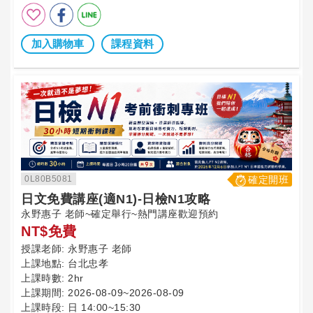
加入購物車
課程資料
0L80B5081
確定開班
日文免費講座(適N1)-日檢N1攻略
永野惠子 老師~確定舉行~熱門講座歡迎預約
NT$免費
授課老師:
永野惠子 老師
上課地點:
台北忠孝
上課時數:
2hr
上課期間:
2026-08-09~2026-08-09
上課時段:
日 14:00~15:30