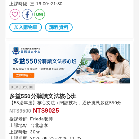
上課時段:
三 19:00~21:30
加入購物車
課程資料
0EADB5080
多益550分聽讀文法核心班
【55週年慶】核心文法＋閱讀技巧，逐步挑戰多益550分
NT$9025
NT$9500
授課老師:
Frieda老師
上課地點:
台北忠孝
上課時數:
30hr
上課期間:
2026-08-23~2026-11-22