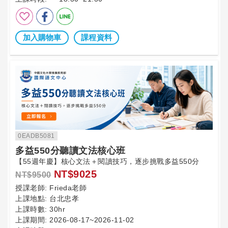
加入購物車
課程資料
0EADB5081
多益550分聽讀文法核心班
【55週年慶】核心文法＋閱讀技巧，逐步挑戰多益550分
NT$9025
NT$9500
授課老師:
Frieda老師
上課地點:
台北忠孝
上課時數:
30hr
上課期間:
2026-08-17~2026-11-02