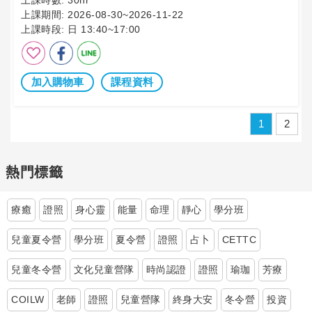
上課時數:
30hr
上課期間:
2026-08-30~2026-11-22
上課時段:
日 13:40~17:00
加入購物車
課程資料
1
2
熱門標籤
療癒
證照
身心靈
能量
命理
靜心
學分班
兒童夏令營
學分班
夏令營
證照
占卜
CETTC
兒童冬令營
文化兒童營隊
時尚認證
證照
瑜珈
芳療
COILW
老師
證照
兒童營隊
終身大安
冬令營
投資