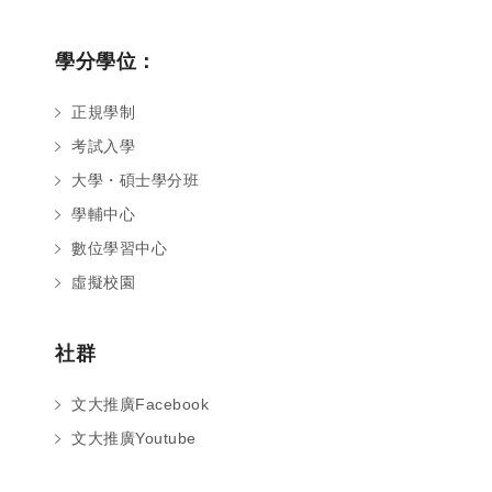
學分學位：
正規學制
考試入學
大學・碩士學分班
學輔中心
數位學習中心
虛擬校園
社群
文大推廣Facebook
文大推廣Youtube