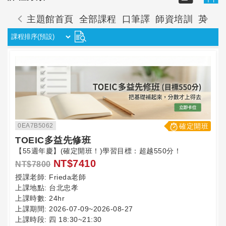
主題館首頁
全部課程
口筆譯
師資培訓
英語
0EA7B5062
確定開班
TOEIC多益先修班
【55週年慶】(確定開班！)學習目標：超越550分！
NT$7410
NT$7800
授課老師:
Frieda老師
上課地點:
台北忠孝
上課時數:
24hr
上課期間:
2026-07-09~2026-08-27
上課時段:
四 18:30~21:30