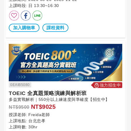
上課時段:
日 13:30~16:30
加入購物車
課程資料
0EAIB5080
強力招生中
TOEIC 全真題策略演練與解析班
多益實戰解析｜550分以上練速度與準確度【招生中】
NT$9025
NT$9500
授課老師:
Freida老師
上課地點:
台北忠孝
上課時數:
30hr