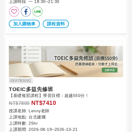
上課時段:
一 18:30~21:30
加入購物車
課程資料
0EA7B5081
TOEIC多益先修班
【基礎複習課程】學習目標：超越550分！
NT$7410
NT$7800
授課老師:
Lenny老師
上課地點:
台北建國
上課時數:
25hr
上課期間:
2026-08-19~2026-10-21