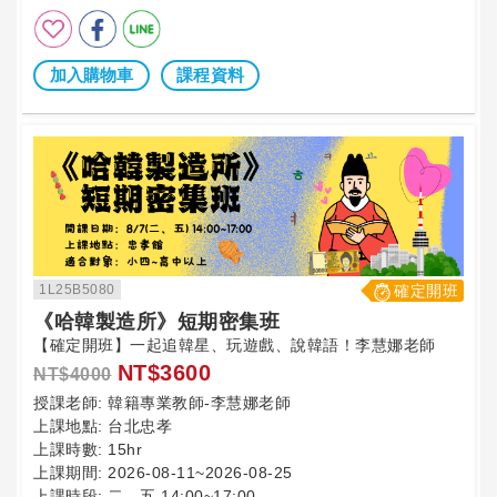
加入購物車
課程資料
1L25B5080
確定開班
《哈韓製造所》短期密集班
【確定開班】一起追韓星、玩遊戲、說韓語！李慧娜老師
NT$3600
NT$4000
授課老師:
韓籍專業教師-李慧娜老師
上課地點:
台北忠孝
上課時數:
15hr
上課期間:
2026-08-11~2026-08-25
上課時段:
二、五 14:00~17:00