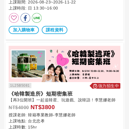
上課期間:
2026-08-23~2026-11-22
上課時段:
日 13:30~16:00
加入購物車
課程資料
1L25B5081
強力招生中
《哈韓製造所》短期密集班
【再3位開班】一起追韓星、玩遊戲、說韓語！李慧娜老師
NT$3800
NT$4000
授課老師:
韓籍專業教師-李慧娜老師
上課地點:
台北忠孝
上課時數:
15hr