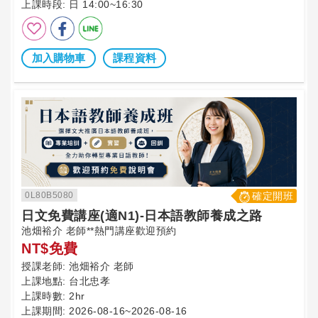
上課時段:
日 14:00~16:30
加入購物車
課程資料
0L80B5080
確定開班
日文免費講座(適N1)-日本語教師養成之路
池畑裕介 老師**熱門講座歡迎預約
NT$免費
授課老師:
池畑裕介 老師
上課地點:
台北忠孝
上課時數:
2hr
上課期間:
2026-08-16~2026-08-16