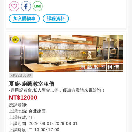
加入購物車
課程資料
XK22B5080
夏廚-廚藝教室租借
-適用記者會.私人聚會...等，優惠方案請來電洽詢！
NT$12000
授課老師:
上課地點:
台北建國
上課時數:
4hr
上課期間:
2026-08-01~2026-08-31
上課時段:
二 13:00~17:00