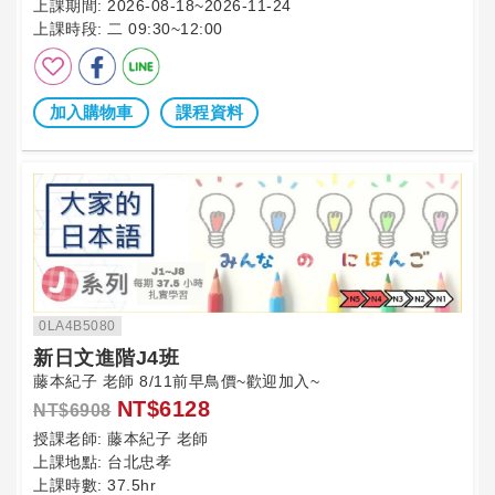
上課期間:
2026-08-18~2026-11-24
上課時段:
二 09:30~12:00
加入購物車
課程資料
0LA4B5080
新日文進階J4班
藤本紀子 老師 8/11前早鳥價~歡迎加入~
NT$6128
NT$6908
授課老師:
藤本紀子 老師
上課地點:
台北忠孝
上課時數:
37.5hr