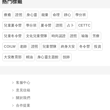
熱門標籤
療癒
證照
身心靈
能量
命理
靜心
學分班
兒童夏令營
學分班
夏令營
證照
占卜
CETTC
兒童冬令營
文化兒童營隊
時尚認證
證照
瑜珈
芳療
COILW
老師
證照
兒童營隊
終身大安
冬令營
投資
大安教育部
精油
身心靈主題館
技師
客服中心
意見信箱
關於我們
合作提案