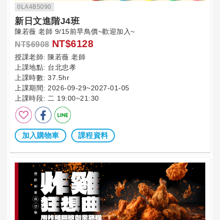
0LA4B5090
新日文進階J4班
陳若薇 老師 9/15前早鳥價~歡迎加入~
NT$6128
NT$6908
授課老師:
陳若薇 老師
上課地點:
台北忠孝
上課時數:
37.5hr
上課期間:
2026-09-29~2027-01-05
上課時段:
二 19:00~21:30
加入購物車
課程資料