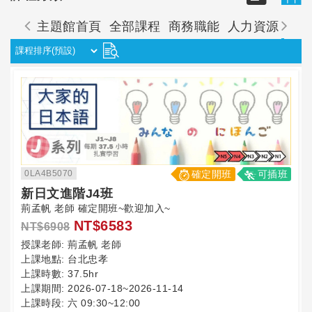
主題館首頁
全部課程
商務職能
人力資源
觀
0LA4B5070
確定開班
可插班
新日文進階J4班
荊孟帆 老師 確定開班~歡迎加入~
NT$6583
NT$6908
授課老師:
荊孟帆 老師
上課地點:
台北忠孝
上課時數:
37.5hr
上課期間:
2026-07-18~2026-11-14
上課時段:
六 09:30~12:00