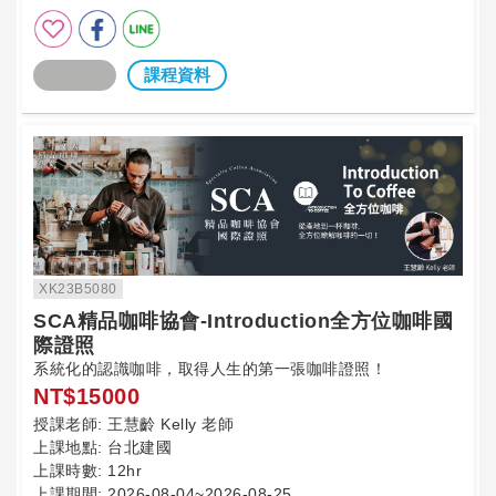
課程資料
XK23B5080
SCA精品咖啡協會-Introduction全方位咖啡國
際證照
系統化的認識咖啡，取得人生的第一張咖啡證照！
NT$15000
授課老師:
王慧齡 Kelly 老師
上課地點:
台北建國
上課時數:
12hr
上課期間:
2026-08-04~2026-08-25