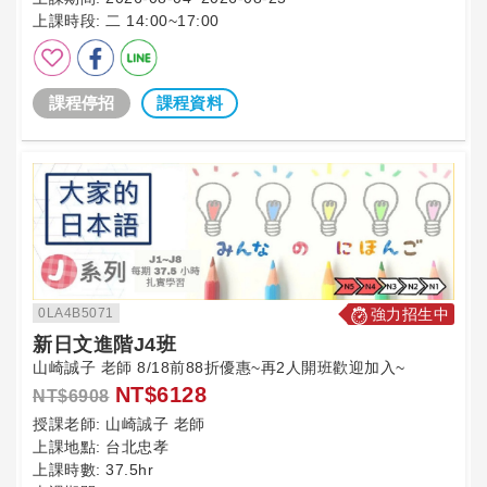
上課時段:
二 14:00~17:00
課程停招
課程資料
0LA4B5071
強力招生中
新日文進階J4班
山崎誠子 老師 8/18前88折優惠~再2人開班歡迎加入~
NT$6128
NT$6908
授課老師:
山崎誠子 老師
上課地點:
台北忠孝
上課時數:
37.5hr