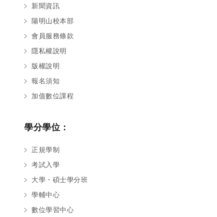
新聞資訊
陽明山校本部
會員服務條款
隱私權說明
版權說明
報名須知
加值數位課程
學分學位：
正規學制
考試入學
大學・碩士學分班
學輔中心
數位學習中心