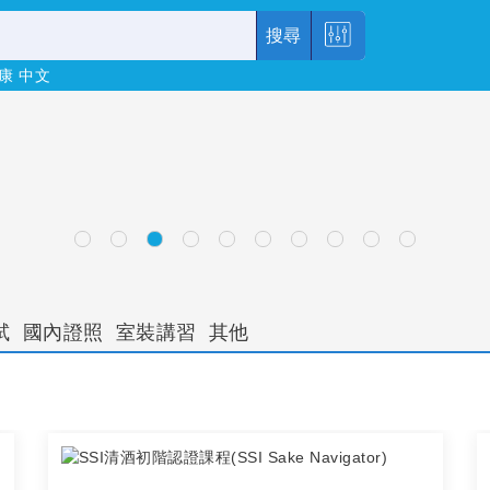
搜尋
康
中文
試
國內證照
室裝講習
其他