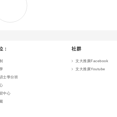
位：
社群
制
文大推廣Facebook
學
文大推廣Youtube
碩士學分班
心
習中心
園