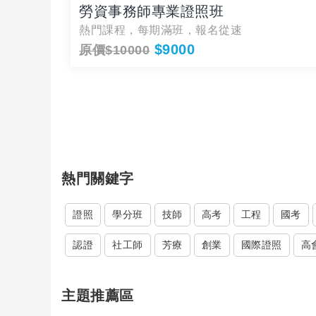
勞資事務師專業證照班
理增加跨
熱門課程，每期滿班，報名從速
$9000
原價$10000
熱門關鍵字
證照
學分班
技師
高考
工程
國考
認證
社工師
芳療
創業
國際證照
高
主題推薦區