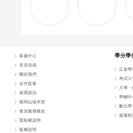
學分學
客服中心
意見信箱
正規學
關於我們
考試入
合作提案
大學・
新聞資訊
學輔中
陽明山校本部
數位學
會員服務條款
虛擬校
隱私權說明
版權說明