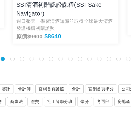
SSI清酒初階認證課程(SSI Sake
Navigator)
週日整天｜學習清酒知識並取得全球最大清酒
發證機構初階證照
$8640
原價$9600
審計
會計師
官網首頁證照
會計
官網首頁學分
公司
會
商事法
證交
社工師學分班
學分
考選部
房地產