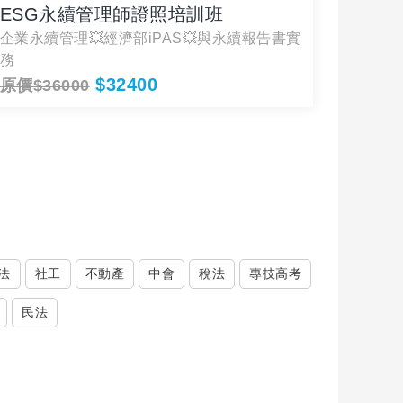
ESG永續管理師證照培訓班
長齡
企業永續管理💥經濟部iPAS💥與永續報告書實
【全台
務
規劃認
$32400
$148
原價$36000
法
社工
不動產
中會
稅法
專技高考
民法