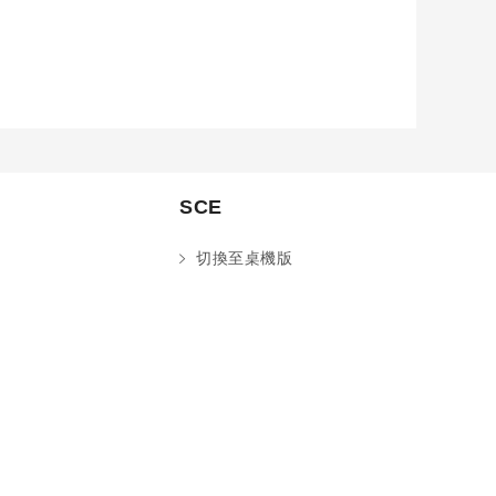
SCE
切換至桌機版
您好～ 歡迎來到中國文化大學推廣部！
如您對於課程有疑問，可至
意見信箱
留
言，我們將盡快與您聯繫。