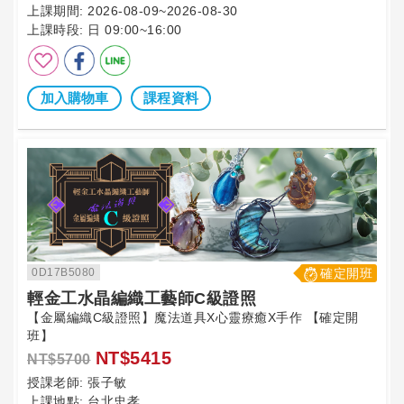
上課期間:
2026-08-09~2026-08-30
上課時段:
日 09:00~16:00
加入購物車
課程資料
0D17B5080
確定開班
輕金工水晶編織工藝師C級證照
【金屬編織C級證照】魔法道具X心靈療癒X手作 【確定開
班】
NT$5415
NT$5700
授課老師:
張子敏
上課地點:
台北忠孝