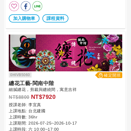
加入購物車
課程資料
0HIVB5060
確定開班
纏花工藝-閩南中階
細膩纏花，剪裁與纏繞間，寓意吉祥
NT$7920
NT$8800
授課老師:
李宜真
上課地點:
台北建國
上課時數:
36hr
上課期間:
2026-07-25~2026-10-17
上課時段:
六 10:00~17:00