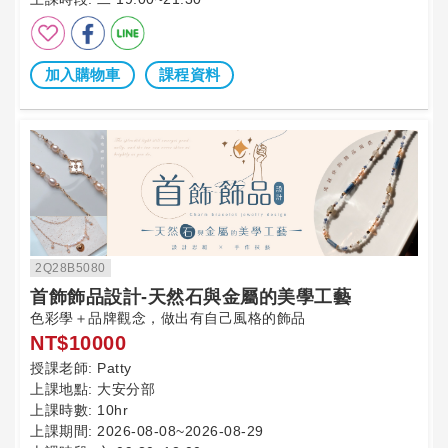
加入購物車
課程資料
2Q28B5080
首飾飾品設計-天然石與金屬的美學工藝
色彩學＋品牌觀念，做出有自己風格的飾品
NT$10000
授課老師:
Patty
上課地點:
大安分部
上課時數:
10hr
上課期間:
2026-08-08~2026-08-29