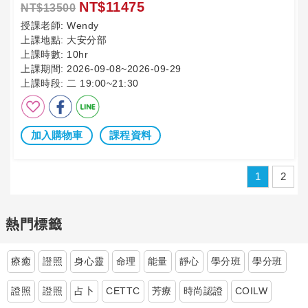
NT$11475
NT$13500
授課老師:
Wendy
上課地點:
大安分部
上課時數:
10hr
上課期間:
2026-09-08~2026-09-29
上課時段:
二 19:00~21:30
加入購物車
課程資料
1
2
熱門標籤
療癒
證照
身心靈
命理
能量
靜心
學分班
學分班
證照
證照
占卜
CETTC
芳療
時尚認證
COILW