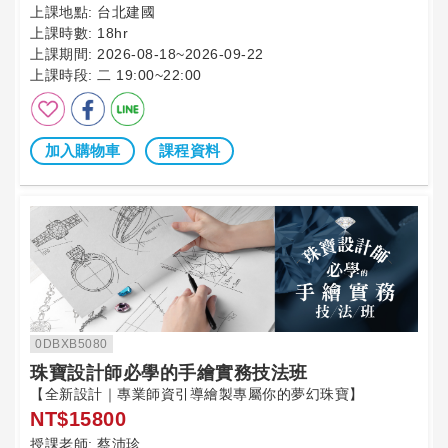
上課地點:
台北建國
上課時數:
18hr
上課期間:
2026-08-18~2026-09-22
上課時段:
二 19:00~22:00
加入購物車
課程資料
0DBXB5080
珠寶設計師必學的手繪實務技法班
【全新設計｜專業師資引導繪製專屬你的夢幻珠寶】
NT$15800
授課老師:
蔡沛珍