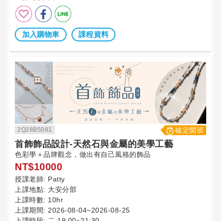
加入購物車
課程資料
2Q28B5081
確定開班
首飾飾品設計-天然石與金屬的美學工藝
色彩學＋品牌觀念，做出有自己風格的飾品
NT$10000
授課老師:
Patty
上課地點:
大安分部
上課時數:
10hr
上課期間:
2026-08-04~2026-08-25
上課時段:
二 19:00~21:30