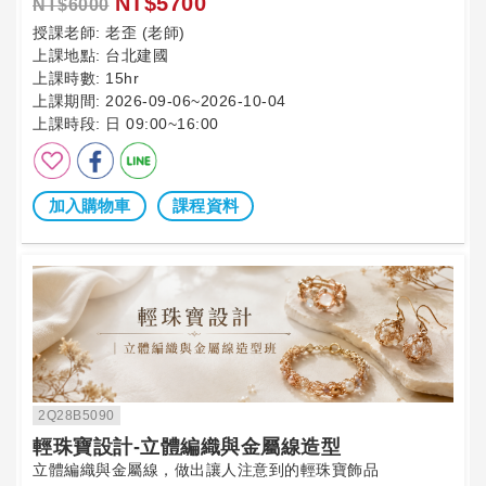
NT$5700
NT$6000
授課老師:
老歪 (老師)
上課地點:
台北建國
上課時數:
15hr
上課期間:
2026-09-06~2026-10-04
上課時段:
日 09:00~16:00
加入購物車
課程資料
2Q28B5090
輕珠寶設計-立體編織與金屬線造型
立體編織與金屬線，做出讓人注意到的輕珠寶飾品