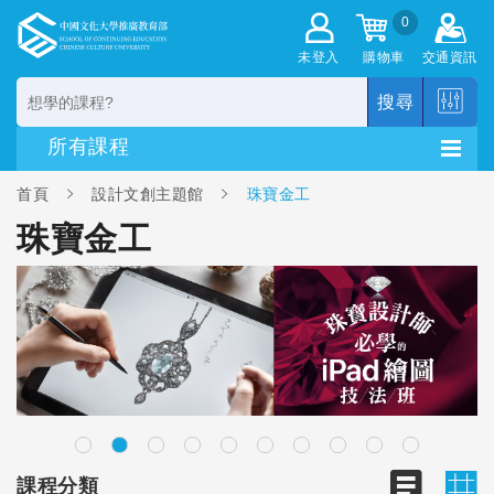
0
未登入
購物車
交通資訊
搜尋
首頁
設計文創主題館
珠寶金工
珠寶金工
課程分類