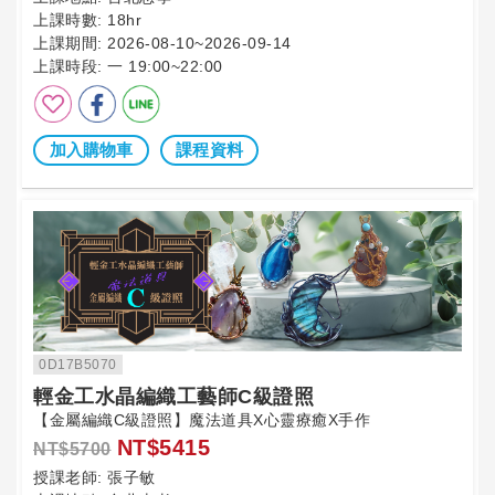
上課時數:
18hr
上課期間:
2026-08-10~2026-09-14
上課時段:
一 19:00~22:00
加入購物車
課程資料
0D17B5070
輕金工水晶編織工藝師C級證照
【金屬編織C級證照】魔法道具X心靈療癒X手作
NT$5415
NT$5700
授課老師:
張子敏