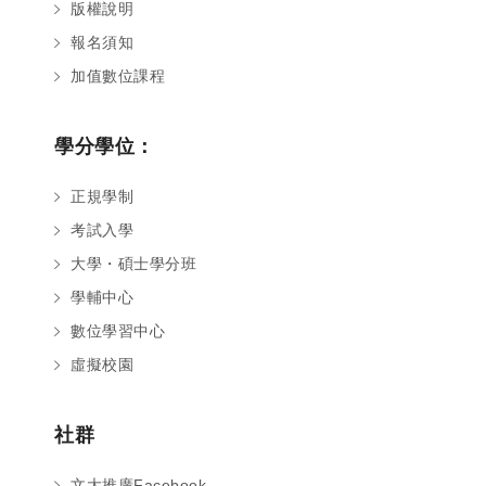
版權說明
報名須知
加值數位課程
學分學位：
正規學制
考試入學
大學・碩士學分班
學輔中心
數位學習中心
虛擬校園
社群
文大推廣Facebook