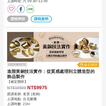
上課時段:
六 09:30~12:00
課程停招
課程資料
0DDOB5070
確定開班
進階黃銅技法實作：從質感處理到立體造型的
飾品製作
【確定開班】
NT$9975
NT$10500
授課老師:
老歪 (老師)
上課地點:
台北建國
上課時數:
21hr