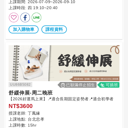
上課期間:
2026-07-09~2026-09-10
上課時段:
四 19:10~20:40
加入購物車
課程資料
UU86B5082
已額滿停止招生
可插班
舒緩伸展-周二晚班
【2026好運馬上來】📍適合長期固定姿勢者📍適合初學者
NT$3600
授課老師:
丁鳳緣
上課地點:
台北忠孝
上課時數:
15hr