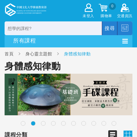
0
未登入
購物車
交通資訊
搜尋
首頁
身心靈主題館
身體感知律動
身體感知律動
課程分類