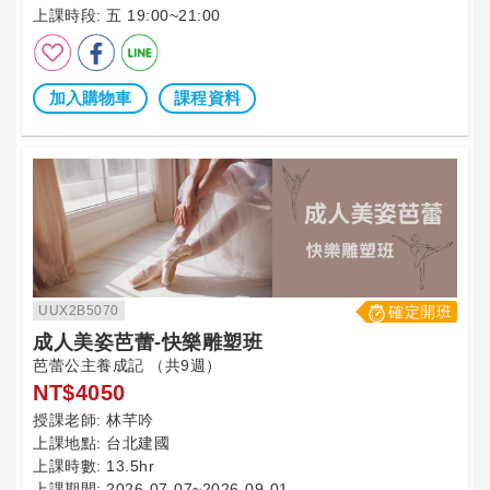
上課時段:
五 19:00~21:00
加入購物車
課程資料
UUX2B5070
確定開班
成人美姿芭蕾-快樂雕塑班
芭蕾公主養成記 （共9週）
NT$4050
授課老師:
林芊吟
上課地點:
台北建國
上課時數:
13.5hr
上課期間:
2026-07-07~2026-09-01