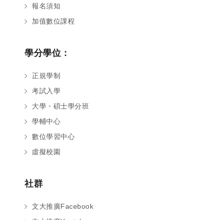
報名須知
加值數位課程
學分學位：
正規學制
考試入學
大學・碩士學分班
學輔中心
數位學習中心
虛擬校園
社群
文大推廣Facebook