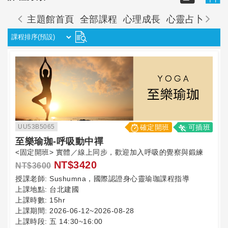
主題館首頁
全部課程
心理成長
心靈占卜
東
UU53B5065
確定開班
可插班
至樂瑜珈-呼吸動中禪
<固定開班> 實體／線上同步，歡迎加入呼吸的覺察與鍛練
NT$3420
NT$3600
授課老師:
Sushumna，國際認證身心靈瑜珈課程指導
上課地點:
台北建國
上課時數:
15hr
上課期間:
2026-06-12~2026-08-28
上課時段:
五 14:30~16:00