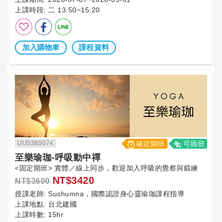
上課時段:
二 13:50~15:20
加入購物車
課程資料
UU53B5074
確定開班
可插班
至樂瑜珈-呼吸動中禪
<固定開班> 實體／線上同步，歡迎加入呼吸的覺察與鍛練
NT$3420
NT$3600
授課老師:
Sushumna，國際認證身心靈瑜珈課程指導
上課地點:
台北建國
上課時數:
15hr