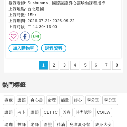
授課老師:
Sushumna，國際認證身心靈瑜伽課程指導
上課地點:
台北建國
上課時數:
15hr
上課期間:
2026-07-21~2026-09-22
上課時段:
二 14:30~16:00
加入購物車
課程資料
1
2
3
4
5
6
7
8
熱門標籤
療癒
證照
身心靈
命理
能量
靜心
學分班
學分班
證照
占卜
證照
CETTC
芳療
時尚認證
COILW
瑜珈
技師
老師
證照
精油
兒童夏令營
終身大安