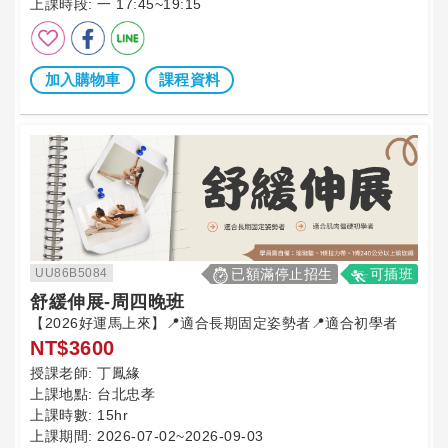
上課時段:
一 17:45~19:15
加入購物車
課程資料
UU86B5084
已額滿停止招生
可插班
舒緩伸展-周四晚班
【2026好運馬上來】📍適合長期固定姿勢者📍適合初學者
NT$3600
授課老師:
丁鳳緣
上課地點:
台北忠孝
上課時數:
15hr
上課期間:
2026-07-02~2026-09-03