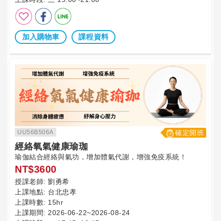
加入購物車
課程資料
UU56B506A
確定開班
經絡氧氣健康瑜珈
瑜伽結合經絡與氣功，增加體氣代謝，增強免疫系統！
NT$3600
授課老師:
劉勇希
上課地點:
台北忠孝
上課時數:
15hr
上課期間:
2026-06-22~2026-08-24