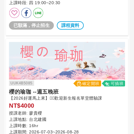
上課時段:
四 19:00~20:30
已額滿，停止招生
課程資料
UUK4B5085
確定開班
可插班
櫻的瑜珈 --週五晚班
【2026好運馬上來】🙋‍♀️歡迎新生報名單堂體驗課
NT$4000
授課老師:
廖貴櫻
上課地點:
台北建國
上課時數:
16hr
上課期間:
2026-07-03~2026-08-28