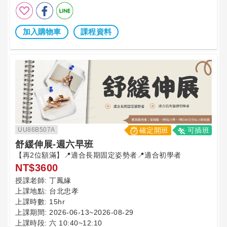
加入購物車
課程資料
UU86B507A
確定開班
可插班
舒緩伸展-週六早班
【再2位額滿】📍適合長期固定姿勢者📍適合初學者
NT$3600
授課老師:
丁鳳緣
上課地點:
台北忠孝
上課時數:
15hr
上課期間:
2026-06-13~2026-08-29
上課時段:
六 10:40~12:10