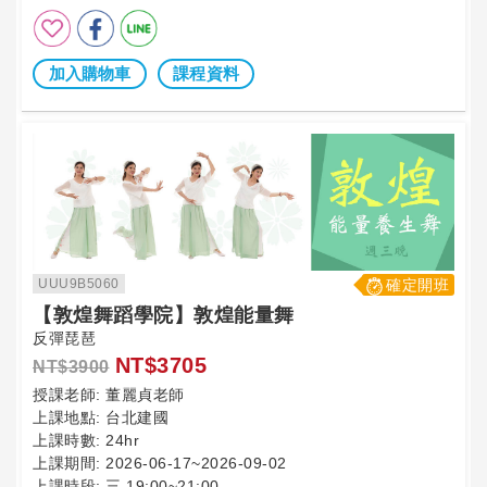
加入購物車
課程資料
UUU9B5060
確定開班
【敦煌舞蹈學院】敦煌能量舞
反彈琵琶
NT$3705
NT$3900
授課老師:
董麗貞老師
上課地點:
台北建國
上課時數:
24hr
上課期間:
2026-06-17~2026-09-02
上課時段:
三 19:00~21:00