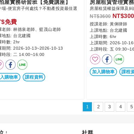
拍屋實務研習班【免費講座】
房屋租賃管理實務
午場-便宜房子何處找？不動產投資最佳選
房屋租賃權益保障及糾
NT$300
NT$3600
T$免費
授課老師:
黃俐律師
課老師:
林德泉老師、籃茂山老師
上課地點:
台北建國
課地點:
台北建國
上課時數:
6hr
課時數:
2hr
上課期間:
2026-10-16
課期間:
2026-10-13~2026-10-13
上課時段:
五 09:30~16
課時段:
二 14:00~16:00
加入購物車
課程
入購物車
課程資料
1
2
3
4
5
位：
社群