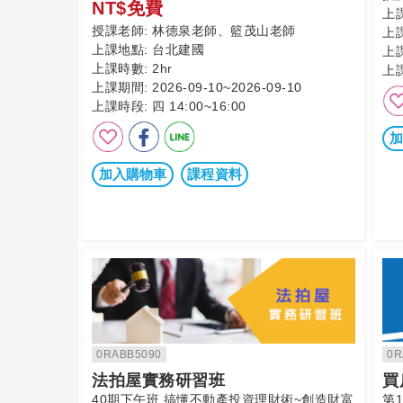
NT$免費
上
授課老師:
林德泉老師、籃茂山老師
上
上課地點:
台北建國
上
上課時數:
2hr
上
上課期間:
2026-09-10~2026-09-10
上課時段:
四 14:00~16:00
加
加入購物車
課程資料
0RABB5090
0R
法拍屋實務研習班
買
40期下午班 搞懂不動產投資理財術~創造財富
第