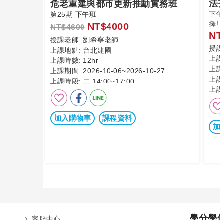
法
危老重建與都市更新推動實務班
下
第25期 下午班
擇!
NT$4000
NT$4600
N
授課老師:
劉希寧老師
授
上課地點:
台北建國
上
上課時數:
12hr
上
上課期間:
2026-10-06~2026-10-27
上
上課時段:
二 14:00~17:00
上
加入購物車
課程資料
加
學分學
客服中心