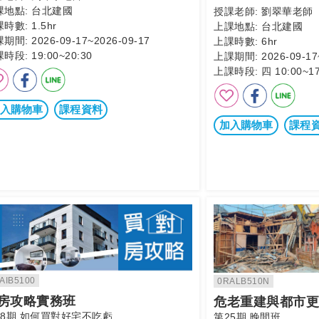
課地點:
台北建國
授課老師:
劉翠華老師
課時數:
1.5hr
上課地點:
台北建國
課期間:
2026-09-17~2026-09-17
上課時數:
6hr
課時段:
19:00~20:30
上課期間:
2026-09-17
上課時段:
四 10:00~17
入購物車
課程資料
加入購物車
課程
AIB5100
0RALB510N
房攻略實務班
危老重建與都市更
18期 如何買對好宅不吃虧
第25期 晚間班