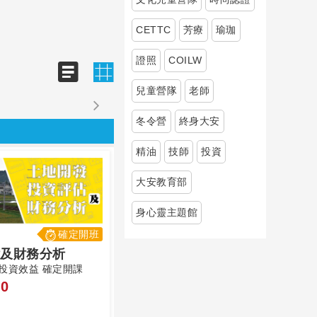
CETTC
芳療
瑜珈
證照
COILW
兒童營隊
老師
冬令營
終身大安
精油
技師
投資
大安教育部
身心靈主題館
確定開班
及財務分析
投資效益 確定開課
0