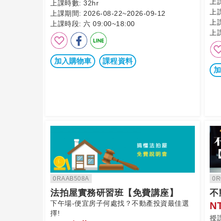
上
上課時數:
32hr
上
上課期間:
2026-08-22~2026-09-12
上
上課時段:
六 09:00~18:00
上
加入購物車
課程資料
加
0RAAB508A
0R
法拍屋實務研習班【免費講座】
不
下午場-便宜房子何處找？不動產投資最佳選
N
擇!
授