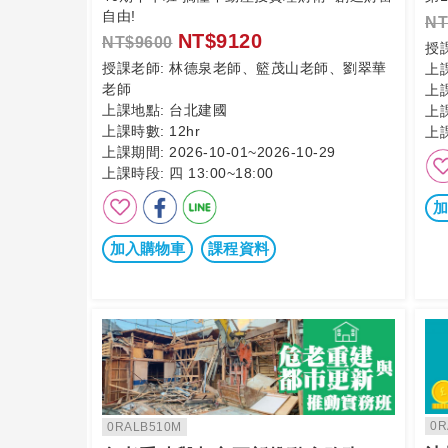
自由!
NT
NT$9120
NT$9600
授
授課老師:
林德泉老師、籃茂山老師、劉翠華
上
老師
上
上課地點:
台北建國
上
上課時數:
12hr
上
上課期間:
2026-10-01~2026-10-29
上課時段:
四 13:00~18:00
加
加入購物車
課程資料
0R
0RALB510M