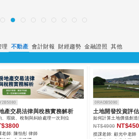
管理
不動產
會計財報
財經趨勢
金融證照
其他
Y2B5080
0RAOB5090
地產交易法律與稅務實務解析
土地開發投資評估
約、瑕疵、稅制與糾紛處理一次到位
如何計算土地價值創造
T$3800
NT$450
NT$4900
課老師:
陳怡彤 律師
授課老師:
顧光中老師