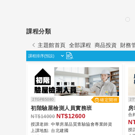
課程分類
主題館首頁
全部課程
商品投資
財務
2T
2TGPB5080
確定開班
房
初階驗屋檢測人員實務班
合
NT$12600
NT$14000
N
授課老師:
中華房屋品質查驗協會專業師資
授
上課地點:
台北建國