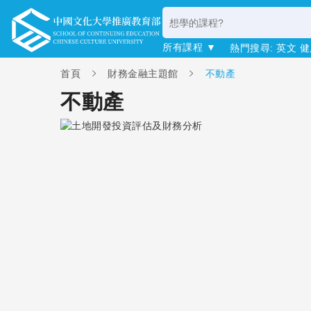
所有課程 ▼
熱門搜尋:
英文
健
首頁
財務金融主題館
不動產
不動產