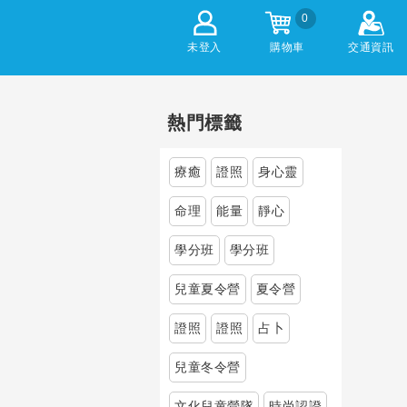
0
未登入
購物車
交通資訊
熱門標籤
療癒
證照
身心靈
命理
能量
靜心
學分班
學分班
兒童夏令營
夏令營
證照
證照
占卜
兒童冬令營
文化兒童營隊
時尚認證