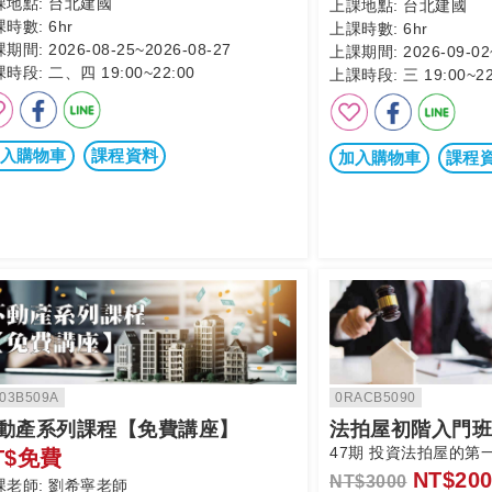
課地點:
台北建國
上課地點:
台北建國
課時數:
6hr
上課時數:
6hr
課期間:
2026-08-25~2026-08-27
上課期間:
2026-09-02
課時段:
二、四 19:00~22:00
上課時段:
三 19:00~22
入購物車
課程資料
加入購物車
課程
03B509A
0RACB5090
動產系列課程【免費講座】
法拍屋初階入門班
47期 投資法拍屋的第
T$免費
NT$200
NT$3000
課老師:
劉希寧老師