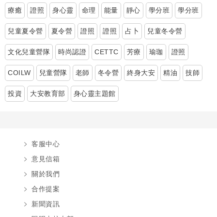
療癒
證照
身心靈
命理
能量
靜心
學分班
學分班
兒童夏令營
夏令營
證照
證照
占卜
兒童冬令營
文化兒童營隊
時尚認證
CETTC
芳療
瑜珈
證照
COILW
兒童營隊
老師
冬令營
終身大安
精油
技師
投資
大安教育部
身心靈主題館
客服中心
意見信箱
關於我們
合作提案
新聞資訊