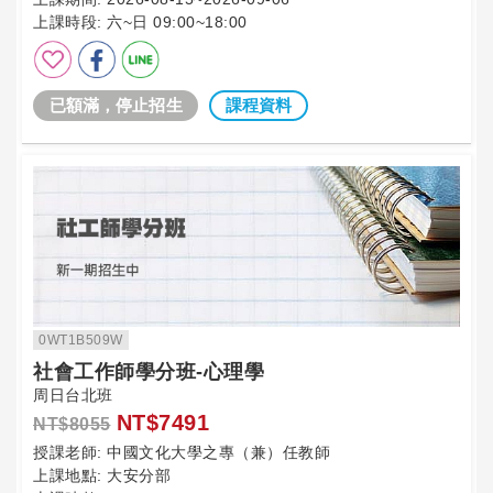
上課時段:
六~日 09:00~18:00
已額滿，停止招生
課程資料
0WT1B509W
社會工作師學分班-心理學
周日台北班
NT$7491
NT$8055
授課老師:
中國文化大學之專（兼）任教師
上課地點:
大安分部