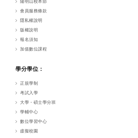
陽明山校本部
會員服務條款
隱私權說明
版權說明
報名須知
加值數位課程
學分學位：
正規學制
考試入學
大學・碩士學分班
學輔中心
數位學習中心
虛擬校園