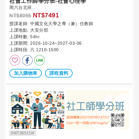
社會工作師學分班-社會心理學
周六台北班
NT$7491
NT$8055
授課老師:
中國文化大學之專（兼）任教師
上課地點:
大安分部
上課時數:
54hr
上課期間:
2026-10-24~2027-03-06
上課時段:
六 1210-1500
加入購物車
課程資料
0WT3B511W