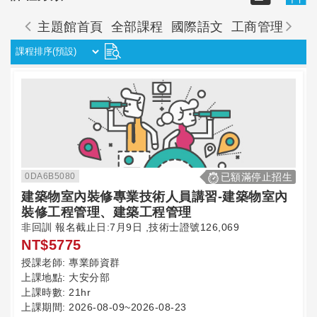
主題館首頁
全部課程
國際語文
工商管理
資
0DA6B5080
已額滿停止招生
建築物室內裝修專業技術人員講習-建築物室內
裝修工程管理、建築工程管理
非回訓 報名截止日:7月9日 ,技術士證號126,069
NT$5775
授課老師:
專業師資群
上課地點:
大安分部
上課時數:
21hr
上課期間:
2026-08-09~2026-08-23