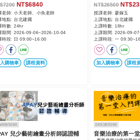
NT$6840
NT$23
$7200
NT$26500
課老師:
小天老師、小魚老師
授課老師:
廖鎵玉
課地點:
台北建國
上課地點:
台北建國
課時數:
24hr
上課時數:
18hr
課期間:
2026-09-06~2026-10-04
上課期間:
2026-09-07
課時段:
日 09:00~16:00
上課時段:
一 09:30~16
入購物車
課程資料
加入購物車
課程
W6B5080
0K93B5090
PAY 兒少藝術繪畫分析師認證輔
音樂治療的第一堂