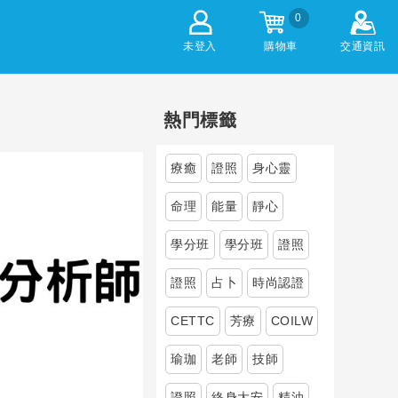
0
未登入
購物車
交通資訊
熱門標籤
療癒
證照
身心靈
命理
能量
靜心
學分班
學分班
證照
證照
占卜
時尚認證
CETTC
芳療
COILW
瑜珈
老師
技師
證照
終身大安
精油