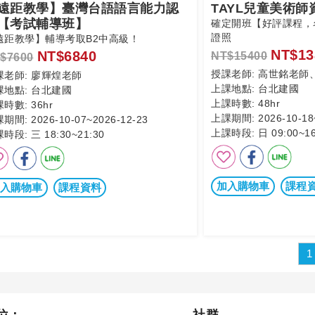
遠距教學】臺灣台語語言能力認
TAYL兒童美術
【考試輔導班】
確定開班【好評課程，
證照
遠距教學】輔導考取B2中高級！
NT$13
NT$6840
NT$15400
$7600
授課老師:
高世銘老師
課老師:
廖輝煌老師
上課地點:
台北建國
課地點:
台北建國
上課時數:
48hr
課時數:
36hr
上課期間:
2026-10-18
課期間:
2026-10-07~2026-12-23
上課時段:
日 09:00~16
課時段:
三 18:30~21:30
加入購物車
課程
入購物車
課程資料
1