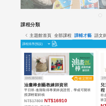
課程分類
主題館首頁
全部課程
課輔才藝
語文
0H53B5080
確定開班
2P
油畫棒創藝教練師資班
兒
程
平日班-進階取得專業師資證照，學成可開班
授課輕鬆斜槓
符
NT$16910
班
NT$17800
N