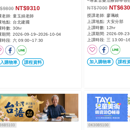
~專業音樂治療師帶領
NT$630
NT$9310
NT$7000
$9800
授課老師:
廖珮岐
課老師:
童玉娟老師
上課地點:
大安分部
課地點:
台北建國
上課時數:
12hr
課時數:
30hr
上課期間:
2026-09-23
課期間:
2026-09-19~2026-10-04
上課時段:
三 13:00~16
課時段:
六 09:00~17:30
加入購物車
課程
入購物車
課程資料
36B5103
0K30B5100