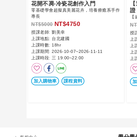
花開不凋-冷瓷花創作入門
【
證
零基礎學會超擬真美麗花卉，培養療癒系手作
專長
【
NT$4750
NT$5000
NT
授課老師:
劉美幸
授
上課地點:
台北建國
上
上課時數:
18hr
上
上課期間:
2026-10-07~2026-11-11
上
上課時段:
三 19:00~22:00
上
加入購物車
課程資料
加