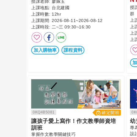
授課老師:
廖鎵玉
授
上課地點:
台北建國
群
上課時數:
12hr
上
上課期間:
2026-08-11~2026-08-12
上
上課時段:
二~三 09:30~16:30
上
上
加入購物車
課程資料
加
0KQ4B5081
確定開班
0K
讓孩子愛上寫作！作文教學師資培
幼
訓班
專
設
掌握作文教學關鍵技巧