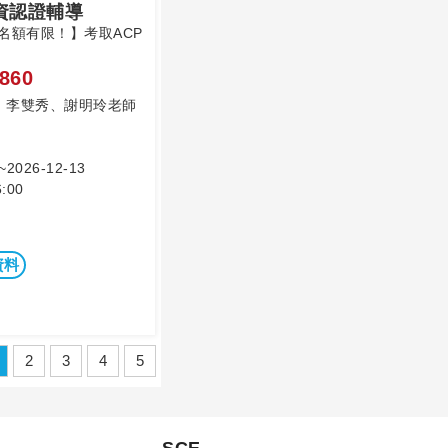
師資認證輔導
名額有限！】考取ACP
860
、李雙秀、謝明玲老師
~2026-12-13
:00
資料
2
3
4
5