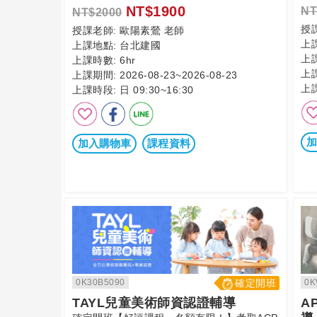
NT$1900
NT
NT$2000
授
授課老師:
歐陽素鶯 老師
上
上課地點:
台北建國
上
上課時數:
6hr
上
上課期間:
2026-08-23~2026-08-23
上
上課時段:
日 09:30~16:30
加
加入購物車
課程資料
0K30B5090
確定開班
0K
TAYL兒童美術師資認證輔導
A