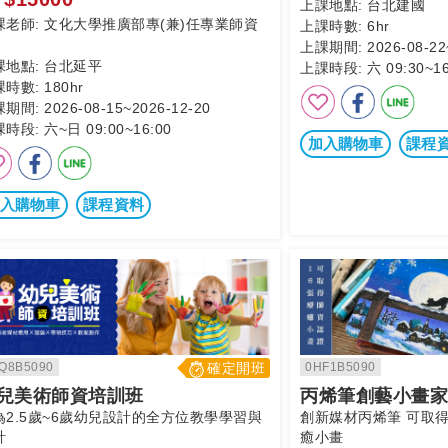
上課地點:
台北建國
課老師:
文化大學推廣部專(兼)任專業師資
上課時數:
6hr
上課期間:
2026-08-22
課地點:
台北延平
上課時段:
六 09:30~16
課時數:
180hr
課期間:
2026-08-15~2026-12-20
課時段:
六~日 09:00~16:00
加入購物車
課程
入購物車
課程資料
Q8B5090
確定開班
0HF1B5090
兒美術師資培訓班
丙烯筆創藝小畫家
為2.5歲~6歲幼兒設計的全方位教學學習與
創新媒材丙烯筆 可取得
計
癒小畫