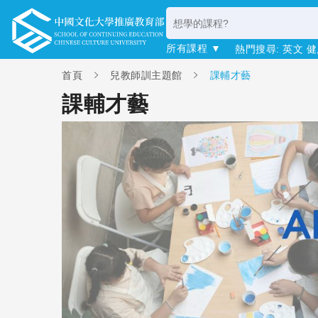
所有課程 ▼
熱門搜尋:
英文
健
首頁
兒教師訓主題館
課輔才藝
課輔才藝