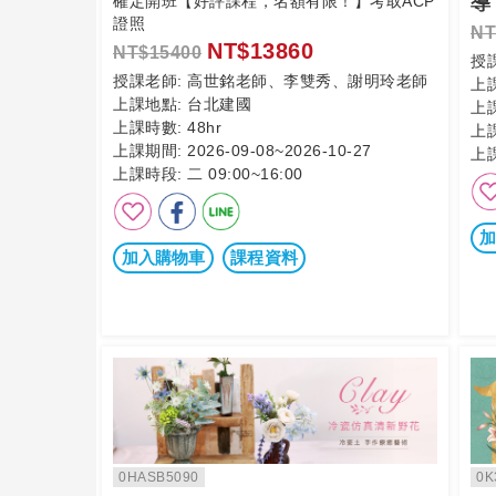
導
確定開班【好評課程，名額有限！】考取ACP
證照
NT
NT$13860
NT$15400
授
授課老師:
高世銘老師、李雙秀、謝明玲老師
上
上課地點:
台北建國
上
上課時數:
48hr
上
上課期間:
2026-09-08~2026-10-27
上
上課時段:
二 09:00~16:00
加
加入購物車
課程資料
0HASB5090
0K