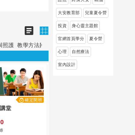
大安教育部
兒童夏令營
投資
身心靈主題館
官網首頁學分
夏令營
與照護
教學方法與活動
遠距教學
心理
自然療法
室內設計
確定開班
講堂
0
師