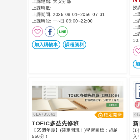
上課地點:
大安分部
授
上課時數:
上
上課期間:
2025-08-01~2056-07-31
上
上課時段:
一~日 09:00~22:00
上
上
10:
加入購物車
課程資料
加
0EA7B5062
確定開班
0L
TOEIC多益先修班
新
【55週年慶】(確定開班！)學習目標：超越
江
550分！
入!