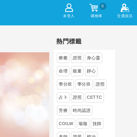
0
未登入
購物車
交通資訊
熱門標籤
療癒
證照
身心靈
命理
能量
靜心
學分班
學分班
證照
占卜
證照
CETTC
芳療
時尚認證
COILW
瑜珈
技師
老師
證照
精油