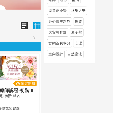
兒童夏令營
終身大安
身心靈主題館
投資
大安教育部
夏令營
官網首頁學分
心理
室內設計
自然療法
確定開班
師認證-初階 II
-初階I報名
香學苑師資群