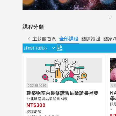
課程分類
主題館首頁
全部課程
國際證照
國家
UU
0DX8B4080
N
建築物室內裝修講習結業證書補發
學
台北班講習結業證書補發
限
NT$300
~
授課老師:
N