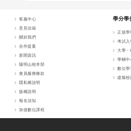
學分學
客服中心
意見信箱
正規學
關於我們
考試入
合作提案
大學・
新聞資訊
學輔中
陽明山校本部
數位學
會員服務條款
虛擬校
隱私權說明
版權說明
報名須知
加值數位課程