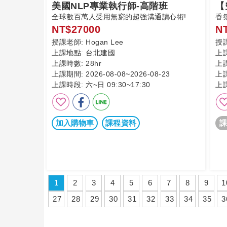
美國NLP專業執行師-高階班
【
全球數百萬人受用無窮的超強溝通讀心術!
香
NT$27000
N
授課老師:
Hogan Lee
授
上課地點:
台北建國
上
上課時數:
28hr
上
上課期間:
2026-08-08~2026-08-23
上
上課時段:
六~日 09:30~17:30
上
加入購物車
課程資料
課
1
2
3
4
5
6
7
8
9
1
27
28
29
30
31
32
33
34
35
3