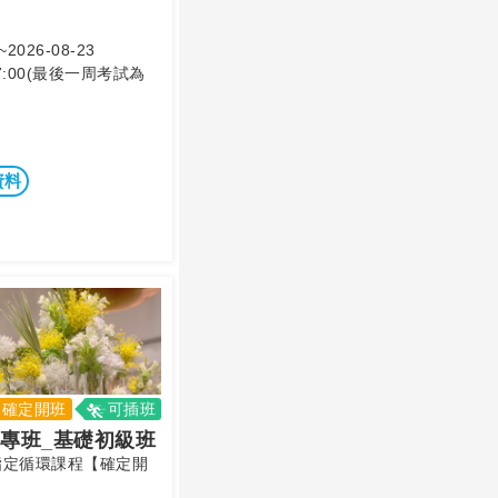
~2026-08-23
17:00(最後一周考試為
資料
確定開班
可插班
專班_基礎初級班
指定循環課程【確定開