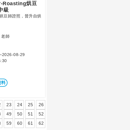
Roasting烘豆
中級
際烘豆師證照，晉升自烘
y 老師
~2026-08-29
:30
資料
2
23
24
25
26
8
49
50
51
52
8
59
60
61
62