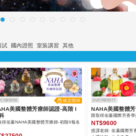
考試
國內證照
室裝講習
其他
CSB5056
確定開班
UUCRB5077
AHA美國整體芳療師認證-高階 I
NAHA美國整體芳療
科
限取得佑蓁國際芳香學苑
取得佑蓁NAHA美國整體芳療師-初階II報名
NT$9600
授課老師:
佑蓁國際芳
T$27500