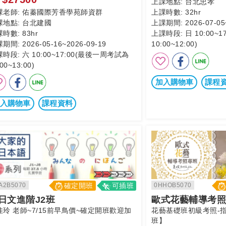
上課地點:
台北忠孝
課老師:
佑蓁國際芳香學苑師資群
上課時數:
32hr
課地點:
台北建國
上課期間:
2026-07-05
課時數:
83hr
上課時段:
日 10:00~
課期間:
2026-05-16~2026-09-19
10:00~12:00)
課時段:
六 10:00~17:00(最後一周考試為
00~13:00)
加入購物車
課程
入購物車
課程資料
A2B5070
確定開班
可插班
0HHOB5070
日文進階J2班
歐式花藝輔導考照
佳玲 老師~7/15前早鳥價~確定開班歡迎加
花藝基礎班初級考照-
班】