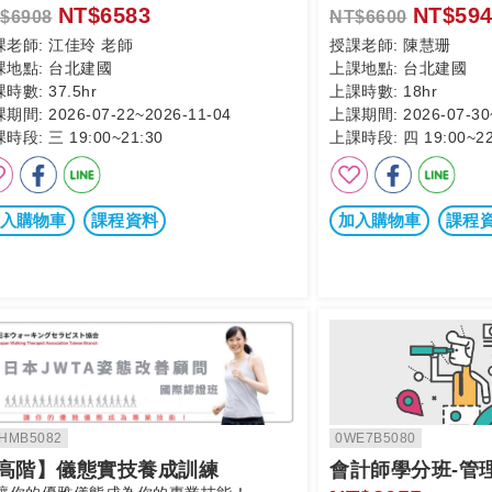
NT$6583
NT$594
$6908
NT$6600
課老師:
江佳玲 老師
授課老師:
陳慧珊
課地點:
台北建國
上課地點:
台北建國
課時數:
37.5hr
上課時數:
18hr
課期間:
2026-07-22~2026-11-04
上課期間:
2026-07-30
課時段:
三 19:00~21:30
上課時段:
四 19:00~22
入購物車
課程資料
加入購物車
課程
HMB5082
0WE7B5080
高階】儀態實技養成訓練
會計師學分班-管