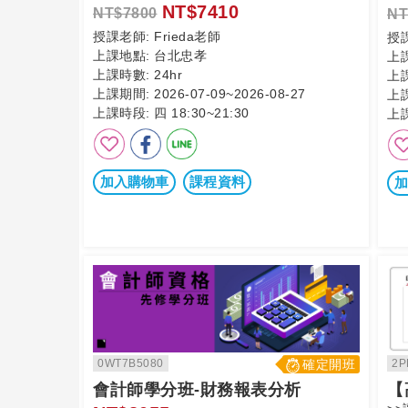
NT$7410
NT$7800
NT
授課老師:
Frieda老師
授
上課地點:
台北忠孝
上
上課時數:
24hr
上
上課期間:
2026-07-09~2026-08-27
上
上課時段:
四 18:30~21:30
上
加入購物車
課程資料
加
0WT7B5080
確定開班
2P
會計師學分班-財務報表分析
【