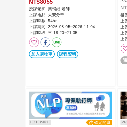
>
NT$8055
NT
授課老師:
葉輔錩 老師
上課地點:
大安分部
授
上課時數:
54hr
上
上課期間:
2026-08-05~2026-11-04
上
上課時段:
三 18:20~21:35
上
上
加入購物車
課程資料
課
0IKCB5080
確定開班
2P