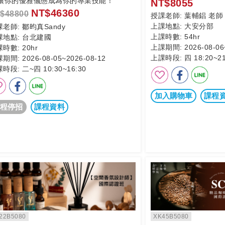
>讓你的優雅儀態成為你的專業技能！
NT$8055
NT$46360
$48800
授課老師:
葉輔錩 老師
上課地點:
大安分部
課老師:
鄒昀真Sandy
上課時數:
54hr
課地點:
台北建國
上課期間:
2026-08-06
課時數:
20hr
上課時段:
四 18:20~21
課期間:
2026-08-05~2026-08-12
課時段:
二~四 10:30~16:30
加入購物車
課程
程停招
課程資料
22B5080
XK45B5080