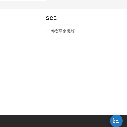
SCE
切換至桌機版
您好～ 歡迎來到中國文化大學推廣部！
如您對於課程有疑問，可至
意見信箱
留
言，我們將盡快與您聯繫。
※服務時間：週一至週六09:00~21:00；
週日09:00~17:00，國定假日除外。
報名及退
官方臉書
意見信箱