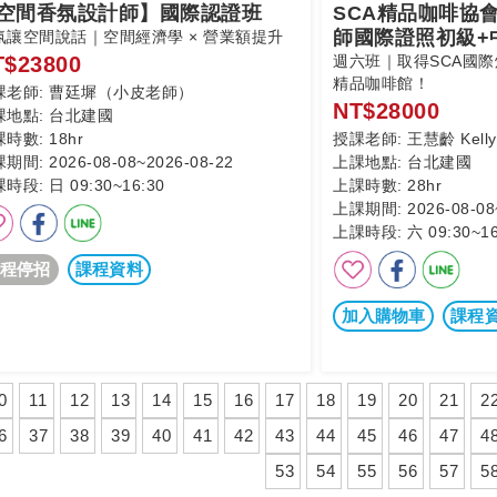
空間香氛設計師】國際認證班
SCA精品咖啡協會-
師國際證照初級+
氛讓空間說話｜空間經濟學 × 營業額提升
T$23800
週六班｜取得SCA國
精品咖啡館！
課老師:
曹廷墀（小皮老師）
NT$28000
課地點:
台北建國
課時數:
18hr
授課老師:
王慧齡 Kell
課期間:
2026-08-08~2026-08-22
上課地點:
台北建國
課時段:
日 09:30~16:30
上課時數:
28hr
上課期間:
2026-08-08
上課時段:
六 09:30~16
程停招
課程資料
加入購物車
課程
0
11
12
13
14
15
16
17
18
19
20
21
2
6
37
38
39
40
41
42
43
44
45
46
47
4
53
54
55
56
57
5