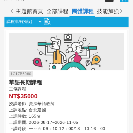
主題館首頁
全部課程
團體課程
技能加強
個
1C17B5080
華語長期課程
主修課程
NT$35000
授課老師:
資深華語教師
上課地點:
台北建國
上課時數:
165hr
上課期間:
2026-08-17~2026-11-05
上課時段:
一～五 09：10-12：00/13：10-16：00