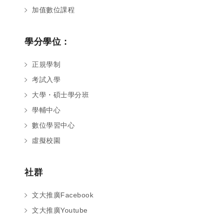
加值數位課程
學分學位：
正規學制
考試入學
大學・碩士學分班
學輔中心
數位學習中心
虛擬校園
社群
文大推廣Facebook
文大推廣Youtube