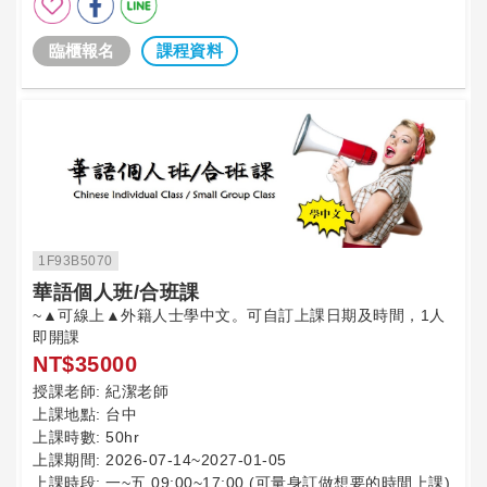
臨櫃報名
課程資料
1F93B5070
華語個人班/合班課
~▲可線上▲外籍人士學中文。可自訂上課日期及時間，1人
即開課
NT$35000
授課老師:
紀潔老師
上課地點:
台中
上課時數:
50hr
上課期間:
2026-07-14~2027-01-05
上課時段:
一~五 09:00~17:00 (可量身訂做想要的時間上課)