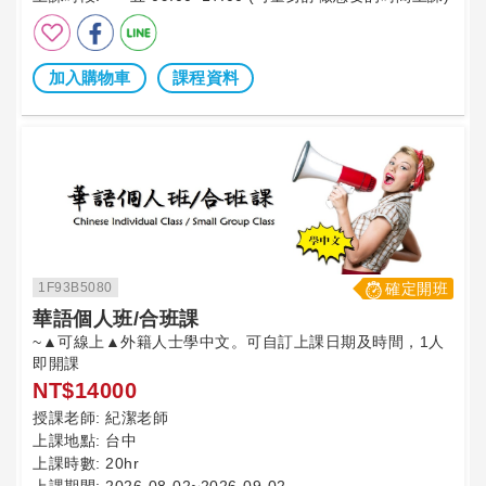
加入購物車
課程資料
1F93B5080
確定開班
華語個人班/合班課
~▲可線上▲外籍人士學中文。可自訂上課日期及時間，1人
即開課
NT$14000
授課老師:
紀潔老師
上課地點:
台中
上課時數:
20hr
上課期間:
2026-08-02~2026-09-02