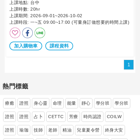
上課地點:
台中
上課時數:
20hr
上課期間:
2026-09-01~2026-10-02
上課時段:
一~五 09:00~17:00 (可量身訂做想要的時間上課)
加入購物車
課程資料
1
熱門標籤
療癒
證照
身心靈
命理
能量
靜心
學分班
學分班
證照
證照
占卜
CETTC
芳療
時尚認證
COILW
證照
瑜珈
技師
老師
精油
兒童夏令營
終身大安