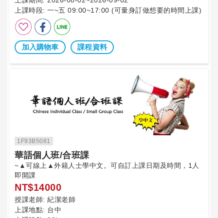
上課時段:
一~五 09:00~17:00 (可量身訂做想要的時間上課)
加入購物車
課程資料
1F93B5081
華語個人班/合班課
~▲可線上▲外籍人士學中文。可自訂上課日期及時間，1人
即開課
NT$14000
授課老師:
紀潔老師
上課地點:
台中