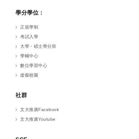
學分學位：
正規學制
考試入學
大學・碩士學分班
學輔中心
數位學習中心
虛擬校園
社群
文大推廣Facebook
文大推廣Youtube
您好～ 歡迎來到中國文化大學推廣部！