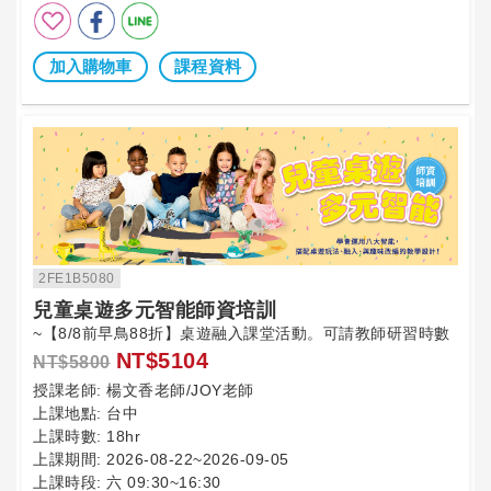
加入購物車
課程資料
2FE1B5080
兒童桌遊多元智能師資培訓
~【8/8前早鳥88折】桌遊融入課堂活動。可請教師研習時數
NT$5104
NT$5800
授課老師:
楊文香老師/JOY老師
上課地點:
台中
上課時數:
18hr
上課期間:
2026-08-22~2026-09-05
上課時段:
六 09:30~16:30