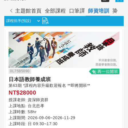
主題館首頁
全部課程
口筆譯
師資培訓
英語
0L75B5090
再一位開班
日本語教師養成班
第63期 *課程內容升級歡迎報名 **即將開班**
NT$28000
授課老師:
資深師資群
上課地點:
台北忠孝
上課時數:
58hr
上課期間:
2026-09-06~2026-11-29
上課時段:
日 09:30~17:30