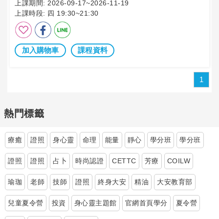
上課期間:
2026-09-17~2026-11-19
上課時段:
四 19:30~21:30
加入購物車
課程資料
1
熱門標籤
療癒
證照
身心靈
命理
能量
靜心
學分班
學分班
證照
證照
占卜
時尚認證
CETTC
芳療
COILW
瑜珈
老師
技師
證照
終身大安
精油
大安教育部
兒童夏令營
投資
身心靈主題館
官網首頁學分
夏令營