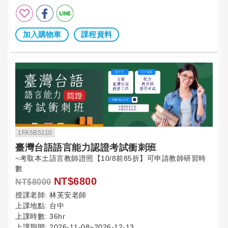
加入購物車
課程資料
1FA5B5110
臺灣台語語言能力認證考試衝刺班
~考取本土語言教師證照【10/8前85折】可申請教師研習時
數
NT$6800
NT$8000
授課老師:
林芙安老師
上課地點:
台中
上課時數:
36hr
上課期間:
2026-11-08~2026-12-13