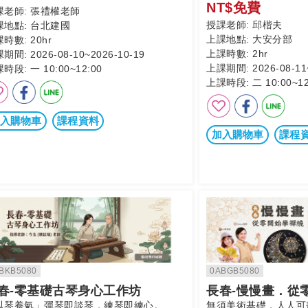
NT$免費
課老師:
張禮權老師
授課老師:
邱楷夫
課地點:
台北建國
上課地點:
大安分部
課時數:
20hr
上課時數:
2hr
課期間:
2026-08-10~2026-10-19
上課期間:
2026-08-11
課時段:
一 10:00~12:00
上課時段:
二 10:00~12
入購物車
課程資料
加入購物車
課程
BKB5080
0ABGB5080
春-零基礎古琴身心工作坊
長春-慢慢畫．從
以琴養氣」彈琴即談琴，練琴即練心。
無須美術基礎，人人可