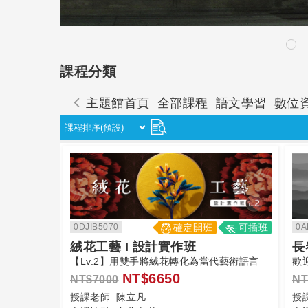
課程分類
主題館首頁
全部課程
語文學習
數位
0DJIB5070
確定開班
可插班
0A
絨花工藝 I 設計實作班
長
【Lv.2】用雙手將絨花轉化為當代藝術語言
歡
NT$6650
NT$7000
NT
授課老師:
陳立凡
授