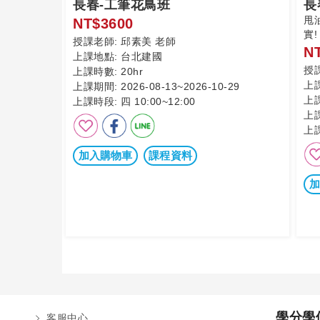
長春-工筆花鳥班
長春
甩油
NT$3600
實!
授課老師:
邱素美 老師
N
上課地點:
台北建國
授
上課時數:
20hr
上
上課期間:
2026-08-13~2026-10-29
上
上課時段:
四 10:00~12:00
上
上
加入購物車
課程資料
加
學分學
客服中心