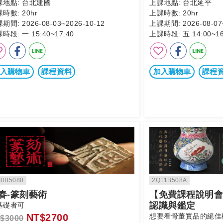
課地點:
台北建國
上課地點:
台北延平
課時數:
20hr
上課時數:
20hr
課期間:
2026-08-03~2026-10-12
上課期間:
2026-08-07
課時段:
一 15:40~17:40
上課時段:
五 14:00~16
入購物車
課程資料
加入購物車
課程
I0B5080
2Q11B508A
春-篆刻藝術
【免費課程說明會
認識與鑑定
基礎者可
NT$2700
想要看骨董實品的絕佳
$3000