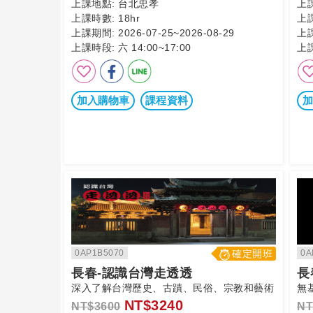
上課地點:
台北忠孝
上
上課時數:
18hr
上
上課期間:
2026-07-25~2026-08-29
上
上課時段:
六 14:00~17:00
上
加入購物車
課程資料
加
0AP1B5070
確定開班
0A
長春-認識台灣走透透
長
深入了解台灣歷史、古蹟、民俗、宗教和藝術
無
NT$3240
NT$3600
NT