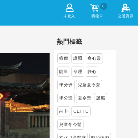
0
未登入
購物車
交通資訊
熱門標籤
療癒
證照
身心靈
能量
命理
靜心
學分班
兒童夏令營
學分班
夏令營
證照
占卜
CETTC
兒童冬令營
文化兒童營隊
時尚認證