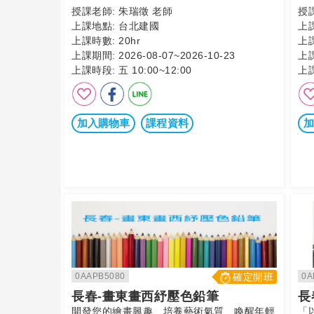
授課老師:
朱瑞徵 老師
授
上課地點:
台北建國
上
上課時數:
20hr
上
上課期間:
2026-08-07~2026-10-23
上
上課時段:
五 10:00~12:00
上
加入購物車
課程資料
加
0AAPB5080
確定開班
0A
長春-畫東畫西紓壓色鉛筆
長
開發您的繪畫興趣、培養藝術氣質、喚醒年輕
「