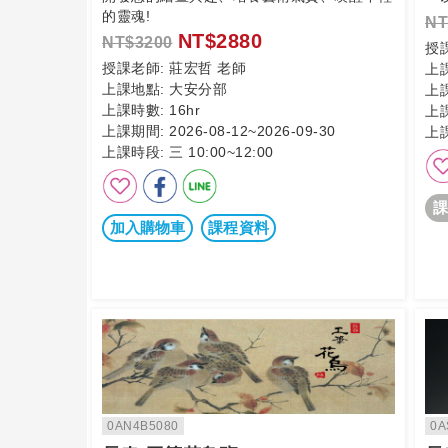
的靈魂!
NT
NT$2880
NT$3200
授
授課老師:
莊宏哲 老師
上
上課地點:
大安分部
上
上課時數:
16hr
上
上課期間:
2026-08-12~2026-09-30
上
上課時段:
三 10:00~12:00
課
加入購物車
課程資料
0AN4B5080
0A