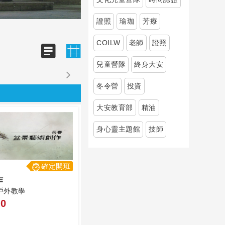
證照
瑜珈
芳療
COILW
老師
證照
兒童營隊
終身大安
冬令營
投資
大安教育部
精油
身心靈主題館
技師
確定開班
作
戶外教學
0