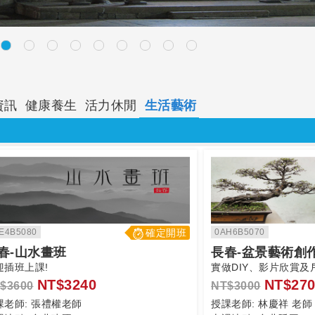
資訊
健康養生
活力休閒
生活藝術
E4B5080
確定開班
0AH6B5070
春-山水畫班
長春-盆景藝術創
迎插班上課!
實做DIY、影片欣賞及
NT$3240
NT$270
$3600
NT$3000
課老師:
張禮權老師
授課老師:
林慶祥 老師