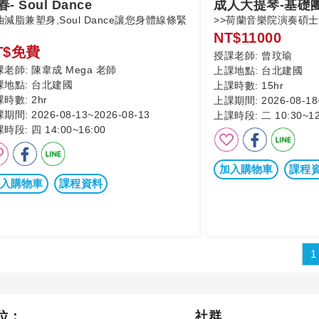
- Soul Dance
成人大提琴-基礎
減脂兼塑身,Soul Dance讓您身體線條緊
>>荷蘭音樂院演奏碩
NT$11000
T$免費
授課老師:
曾玟瑜
課老師:
陳韋成 Mega 老師
上課地點:
台北建國
課地點:
台北建國
上課時數:
15hr
課時數:
2hr
上課期間:
2026-08-18
課期間:
2026-08-13~2026-08-13
上課時段:
二 10:30~12
課時段:
四 14:00~16:00
加入購物車
課程
入購物車
課程資料
1
位：
社群