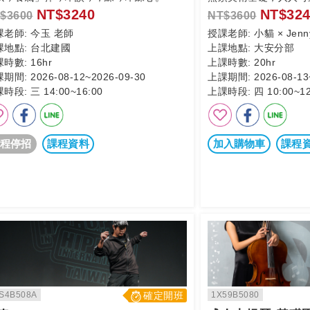
NT$3240
NT$324
$3600
NT$3600
課老師:
今玉 老師
授課老師:
小貓 × Jen
課地點:
台北建國
上課地點:
大安分部
課時數:
16hr
上課時數:
20hr
課期間:
2026-08-12~2026-09-30
上課期間:
2026-08-13
課時段:
三 14:00~16:00
上課時段:
四 10:00~12
程停招
課程資料
加入購物車
課程
S4B508A
確定開班
1X59B5080