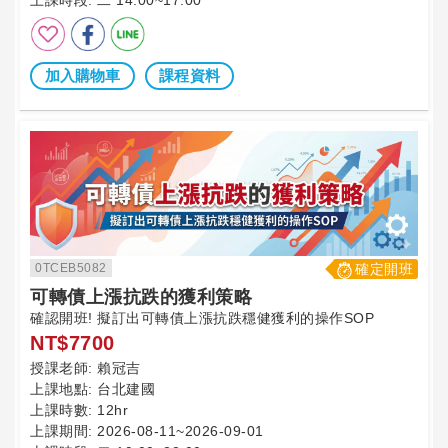
加入購物車
課程資料
0TCEB5082
確定開班
可轉債上漲抗跌的獲利策略
確認開班! 擬訂出可轉債上漲抗跌穩健獲利的操作SOP
NT$7700
授課老師:
賴冠吉
上課地點:
台北建國
上課時數:
12hr
上課期間:
2026-08-11~2026-09-01