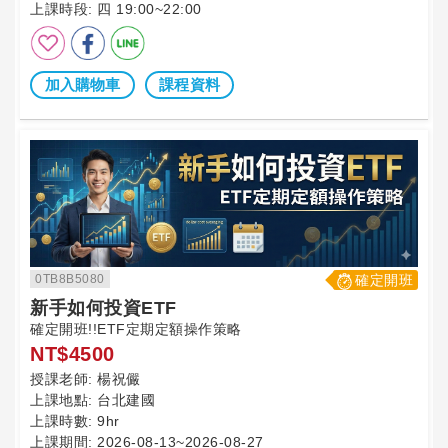
上課時段:
四 19:00~22:00
加入購物車
課程資料
0TB8B5080
確定開班
新手如何投資ETF
確定開班!!ETF定期定額操作策略
NT$4500
授課老師:
楊祝儼
上課地點:
台北建國
上課時數:
9hr
上課期間:
2026-08-13~2026-08-27