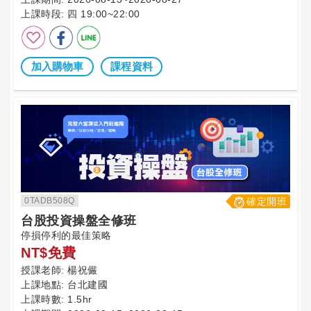
上課時段:
四 19:00~22:00
加入購物車
課程資料
0TADB508Q
確定開班
台股投資操盤全修班
停損停利的最佳策略
NT$免費
授課老師:
楊祝儼
上課地點:
台北建國
上課時數:
1.5hr