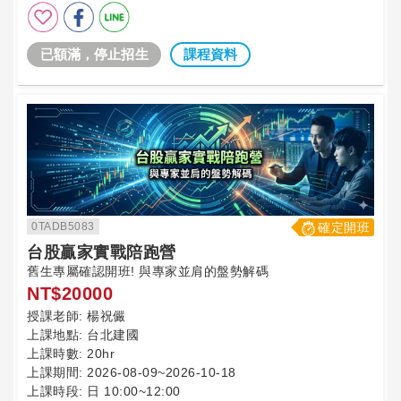
已額滿，停止招生
課程資料
0TADB5083
確定開班
台股贏家實戰陪跑營
舊生專屬確認開班! 與專家並肩的盤勢解碼
NT$20000
授課老師:
楊祝儼
上課地點:
台北建國
上課時數:
20hr
上課期間:
2026-08-09~2026-10-18
上課時段:
日 10:00~12:00