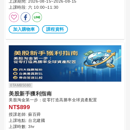
上課期間:
2026-08-15~2026-08-15
上課時段:
六 10:00~11:30
加入購物車
課程資料
0TAMB5080
美股新手獲利指南
美股淘金第一步：從零打造高勝率全球資產配置
NT$899
授課老師:
蘇百舜
上課地點:
台北建國
上課時數:
3hr