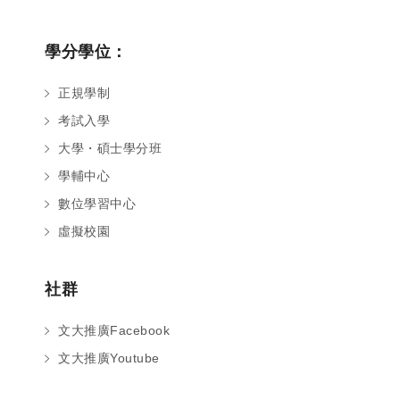
學分學位：
正規學制
考試入學
大學・碩士學分班
學輔中心
數位學習中心
虛擬校園
社群
文大推廣Facebook
文大推廣Youtube