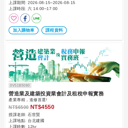
上課期間:
2026-08-15~2026-08-15
上課時段:
六 14:00~17:00
加入購物車
課程資料
0V51B5080
營造業及建築投資業會計及租稅申報實務
產業專精，進修首選!
NT$4550
NT$6500
授課老師:
石世賢
上課地點:
台北建國
上課時數:
12hr