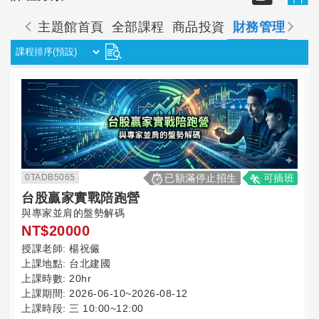
主題館首頁
全部課程
商品投資
財務管理
不
0TADB5065
已額滿停止招生
可插班
台股贏家實戰陪跑營
與專家並肩的盤勢解碼
NT$20000
授課老師:
楊祝儼
上課地點:
台北建國
上課時數:
20hr
上課期間:
2026-06-10~2026-08-12
上課時段:
三 10:00~12:00