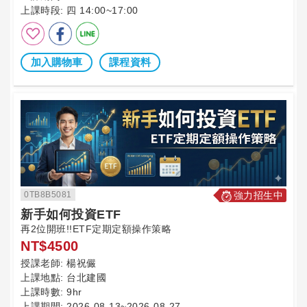
上課時段:
四 14:00~17:00
加入購物車
課程資料
0TB8B5081
強力招生中
新手如何投資ETF
再2位開班!!ETF定期定額操作策略
NT$4500
授課老師:
楊祝儼
上課地點:
台北建國
上課時數:
9hr
上課期間:
2026-08-13~2026-08-27