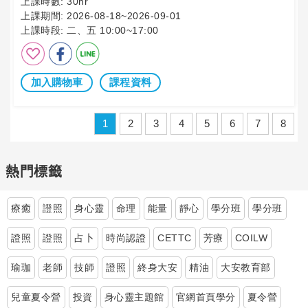
上課時數:
30hr
上課期間:
2026-08-18~2026-09-01
上課時段:
二、五 10:00~17:00
加入購物車
課程資料
1
2
3
4
5
6
7
8
熱門標籤
療癒
證照
身心靈
命理
能量
靜心
學分班
學分班
證照
證照
占卜
時尚認證
CETTC
芳療
COILW
瑜珈
老師
技師
證照
終身大安
精油
大安教育部
兒童夏令營
投資
身心靈主題館
官網首頁學分
夏令營