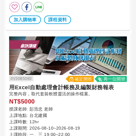
加入購物車
課程資料
0V30B5080
確定開班
再一位開班
用Excel自動處理會計帳務及編製財務報表
完整內容，取代套裝軟體靈活的操作檔案。
NT$5000
授課老師:
彭浩忠 老師
上課地點:
台北建國
上課時數:
12hr
上課期間:
2026-08-10~2026-08-19
上課時段:
一、三 19:00~22:00