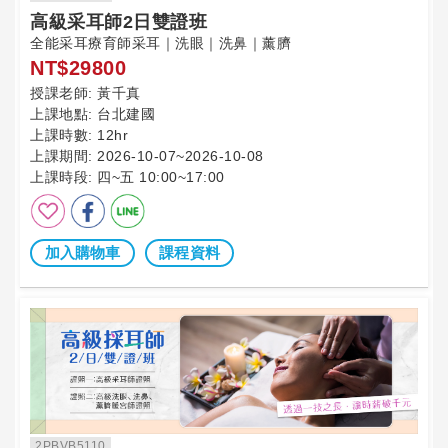
高級采耳師2日雙證班
全能采耳療育師采耳｜洗眼｜洗鼻｜薰臍
NT$29800
授課老師:
黃千真
上課地點:
台北建國
上課時數:
12hr
上課期間:
2026-10-07~2026-10-08
上課時段:
四~五 10:00~17:00
加入購物車
課程資料
2PBVB5110