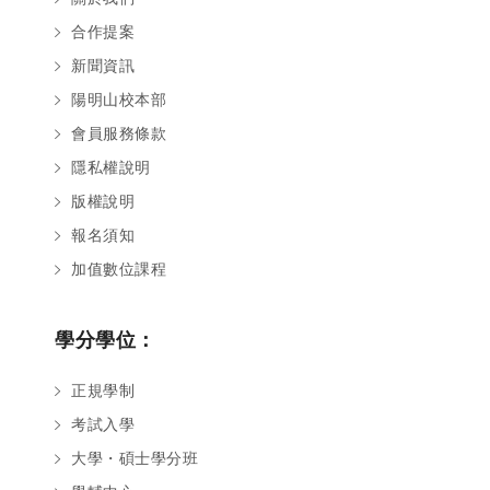
合作提案
新聞資訊
陽明山校本部
會員服務條款
隱私權說明
版權說明
報名須知
加值數位課程
學分學位：
正規學制
考試入學
大學・碩士學分班