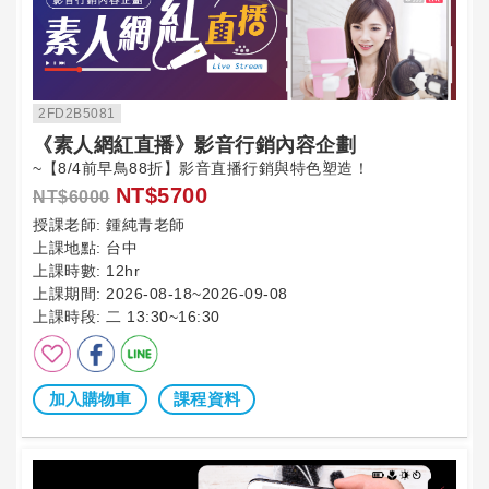
2FD2B5081
《素人網紅直播》影音行銷內容企劃
~【8/4前早鳥88折】影音直播行銷與特色塑造！
NT$5700
NT$6000
授課老師:
鍾純青老師
上課地點:
台中
上課時數:
12hr
上課期間:
2026-08-18~2026-09-08
上課時段:
二 13:30~16:30
加入購物車
課程資料