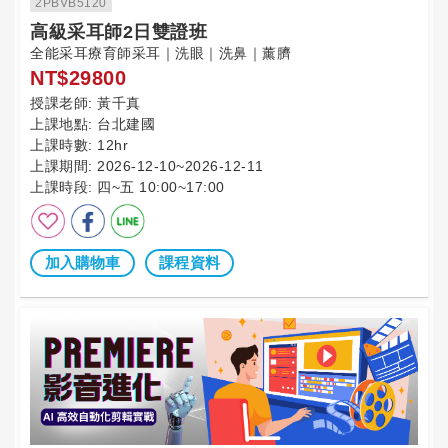
2PBVB5120
高級采耳師2日雙證班
全能采耳療育師采耳｜洗眼｜洗鼻｜薰臍
NT$29800
授課老師:
黃千真
上課地點:
台北建國
上課時數:
12hr
上課期間:
2026-12-10~2026-12-11
上課時段:
四~五 10:00~17:00
加入購物車
課程資料