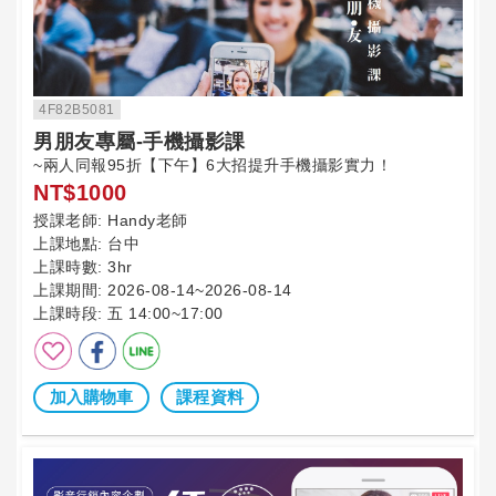
4F82B5081
男朋友專屬-手機攝影課
~兩人同報95折【下午】6大招提升手機攝影實力！
NT$1000
授課老師:
Handy老師
上課地點:
台中
上課時數:
3hr
上課期間:
2026-08-14~2026-08-14
上課時段:
五 14:00~17:00
加入購物車
課程資料