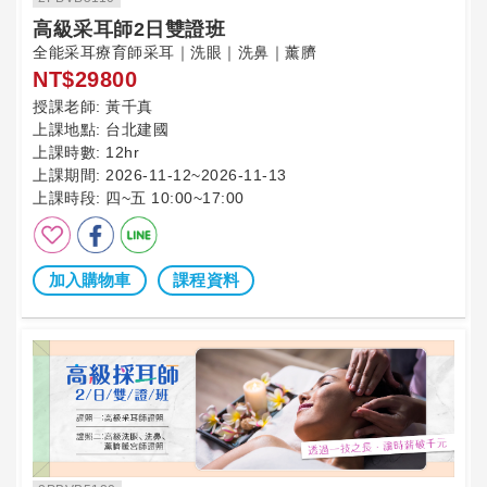
高級采耳師2日雙證班
全能采耳療育師采耳｜洗眼｜洗鼻｜薰臍
NT$29800
授課老師:
黃千真
上課地點:
台北建國
上課時數:
12hr
上課期間:
2026-11-12~2026-11-13
上課時段:
四~五 10:00~17:00
加入購物車
課程資料