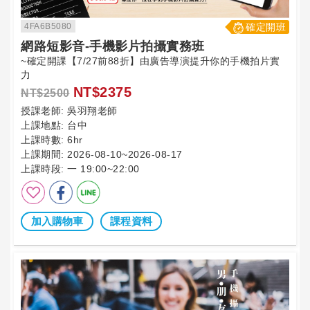
4FA6B5080
確定開班
網路短影音-手機影片拍攝實務班
~確定開課【7/27前88折】由廣告導演提升你的手機拍片實
力
NT$2375
NT$2500
授課老師:
吳羽翔老師
上課地點:
台中
上課時數:
6hr
上課期間:
2026-08-10~2026-08-17
上課時段:
一 19:00~22:00
加入購物車
課程資料