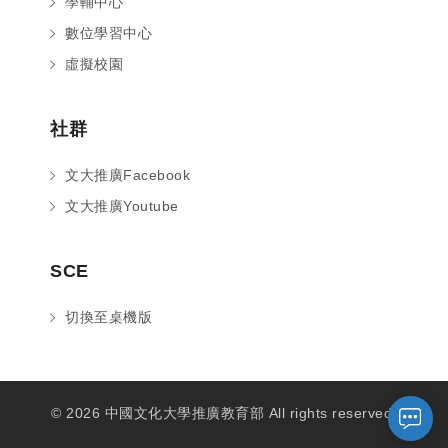
學輔中心
數位學習中心
虛擬校園
社群
文大推廣Facebook
文大推廣Youtube
您好～ 歡迎來到中國文化大學推廣部！
SCE
如您對於課程有疑問，可至
意見信箱
留
言，我們將盡快與您聯繫。
切換至桌機版
※服務時間：週一至週六09:00~21:00；
週日09:00~17:00，國定假日除外。
© 2026 中國文化大學推廣教育部 All rights reserved.
報名及退
官方臉書
意見信箱
費須知