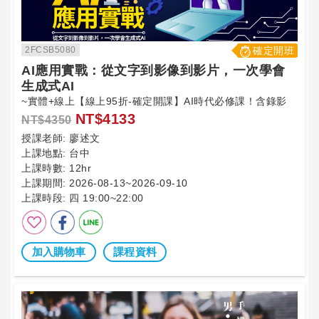
2FCSB5080
確定開班
AI應用實戰：從文字到影像到影片，一次學會
生成式AI
~實體+線上【線上95折-確定開課】AI時代必修課！含錄影
NT$4133
NT$4350
授課老師:
廖述文
上課地點:
台中
上課時數:
12hr
上課期間:
2026-08-13~2026-09-10
上課時段:
四 19:00~22:00
加入購物車
課程資料