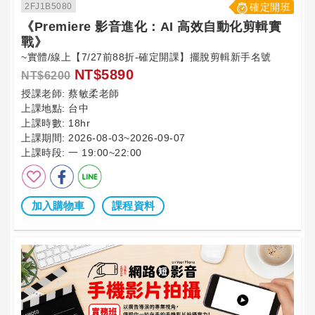
2FJ1B5080
確定開班
《Premiere 影音進化：AI 高效自動化剪輯實
戰》
~實體/線上【7/27前88折-確定開課】擺脫剪輯新手名號
NT$5890
NT$6200
授課老師:
蔡敏柔老師
上課地點:
台中
上課時數:
18hr
上課期間:
2026-08-03~2026-09-07
上課時段:
一 19:00~22:00
加入購物車
課程資料