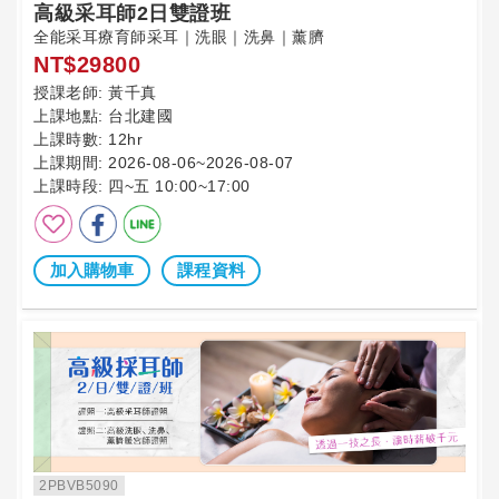
高級采耳師2日雙證班
全能采耳療育師采耳｜洗眼｜洗鼻｜薰臍
NT$29800
授課老師:
黃千真
上課地點:
台北建國
上課時數:
12hr
上課期間:
2026-08-06~2026-08-07
上課時段:
四~五 10:00~17:00
加入購物車
課程資料
2PBVB5090