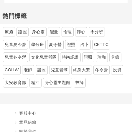
熱門標籤
療癒
證照
身心靈
能量
命理
靜心
學分班
兒童夏令營
學分班
夏令營
證照
占卜
CETTC
兒童冬令營
文化兒童營隊
時尚認證
證照
瑜珈
芳療
COILW
老師
證照
兒童營隊
終身大安
冬令營
投資
大安教育部
精油
身心靈主題館
技師
客服中心
意見信箱
關於我們