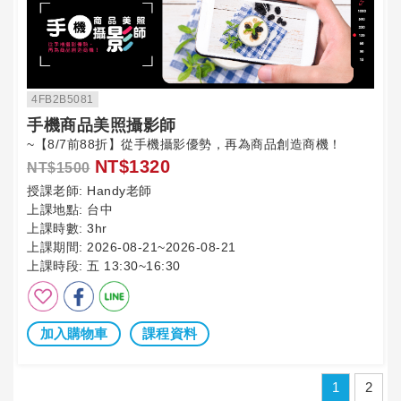
4FB2B5081
手機商品美照攝影師
~【8/7前88折】從手機攝影優勢，再為商品創造商機！
NT$1320
NT$1500
授課老師:
Handy老師
上課地點:
台中
上課時數:
3hr
上課期間:
2026-08-21~2026-08-21
上課時段:
五 13:30~16:30
加入購物車
課程資料
1
2