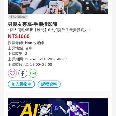
4F82B5080
男朋友專屬-手機攝影課
~兩人同報95折【晚間】6大招提升手機攝影實力！
NT$1000
授課老師:
Handy老師
上課地點:
台中
上課時數:
3hr
上課期間:
2026-08-11~2026-08-11
上課時段:
二 19:00~22:00
加入購物車
課程資料