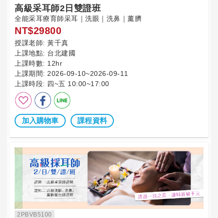
高級采耳師2日雙證班
全能采耳療育師采耳｜洗眼｜洗鼻｜薰臍
NT$29800
授課老師:
黃千真
上課地點:
台北建國
上課時數:
12hr
上課期間:
2026-09-10~2026-09-11
上課時段:
四~五 10:00~17:00
加入購物車
課程資料
2PBVB5100