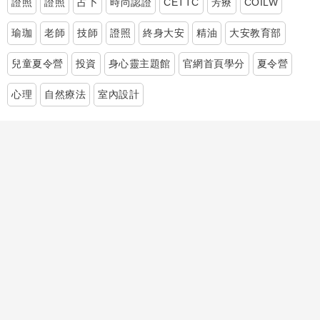
證照
證照
占卜
時尚認證
CETTC
芳療
COILW
瑜珈
老師
技師
證照
終身大安
精油
大安教育部
兒童夏令營
投資
身心靈主題館
官網首頁學分
夏令營
心理
自然療法
室內設計