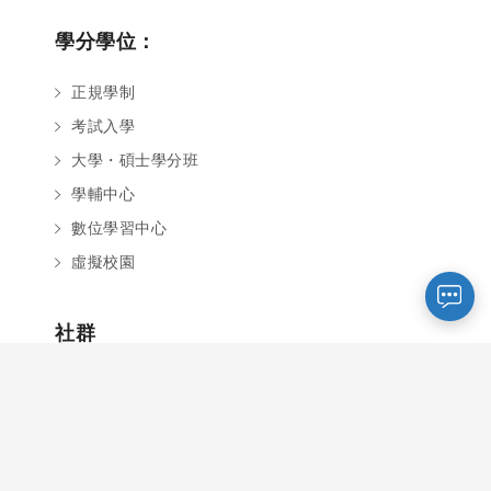
學分學位：
正規學制
考試入學
您好～ 歡迎來到中國文化大學推廣部！
大學・碩士學分班
如您對於課程有疑問，可至
意見信箱
留
言，我們將盡快與您聯繫。
學輔中心
※服務時間：週一至週六09:00~21:00；
數位學習中心
週日09:00~17:00，國定假日除外。
虛擬校園
報名及退
官方臉書
意見信箱
費須知
社群
文大推廣Facebook
文大推廣Youtube
SCE