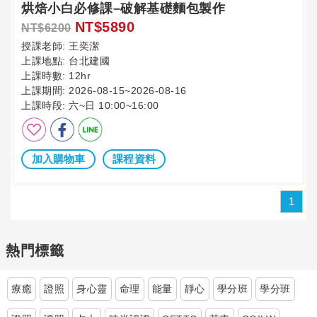
烘焙小白必修課–破解基礎麵包製作
NT$5890
NT$6200
授課老師:
王奕潔
上課地點:
台北建國
上課時數:
12hr
上課期間:
2026-08-15~2026-08-16
上課時段:
六~日 10:00~16:00
加入購物車
課程資料
1
熱門標籤
療癒
證照
身心靈
命理
能量
靜心
學分班
學分班