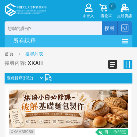
0
未登入
購物車
交通資訊
搜尋
首頁
搜尋列表
搜尋內容:
XKAH
XKAHB5080
再一位開班