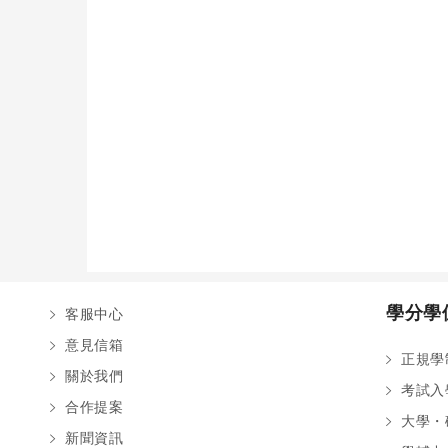
學分學
客服中心
意見信箱
正規學
關於我們
考試入
合作提案
大學・
新聞資訊