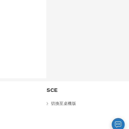
您好～ 歡迎來到中國文化大學推廣部！
SCE
如您對於課程有疑問，可至
意見信箱
留
言，我們將盡快與您聯繫。
※服務時間：週一至週六09:00~21:00；
切換至桌機版
週日09:00~17:00，國定假日除外。
報名及退