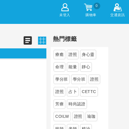
0
未登入
購物車
交通資訊
熱門標籤
療癒
證照
身心靈
命理
能量
靜心
學分班
學分班
證照
證照
占卜
CETTC
芳療
時尚認證
COILW
證照
瑜珈
技師
老師
精油