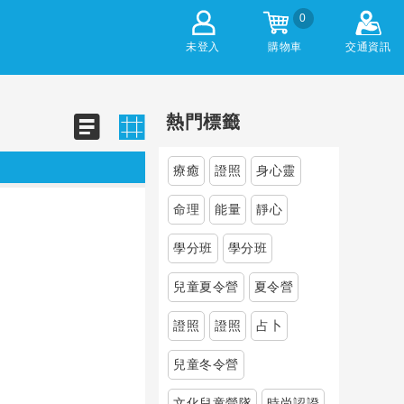
0
未登入
購物車
交通資訊
熱門標籤
療癒
證照
身心靈
命理
能量
靜心
學分班
學分班
兒童夏令營
夏令營
證照
證照
占卜
兒童冬令營
文化兒童營隊
時尚認證