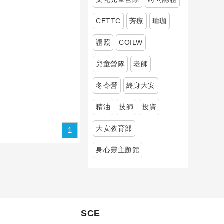
CETTC
芳療
瑜珈
證照
COILW
兒童營隊
老師
冬令營
終身大安
精油
技師
投資
大安教育部
1
身心靈主題館
SCE