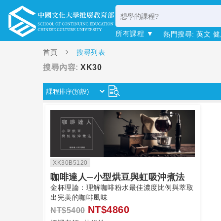
所有課程 ▼
熱門搜尋:
英文
健
首頁
搜尋列表
搜尋內容:
XK30
XK30B5120
咖啡達人─小型烘豆與虹吸沖煮法
金杯理論：理解咖啡粉水最佳濃度比例與萃取
出完美的咖啡風味
NT$4860
NT$5400