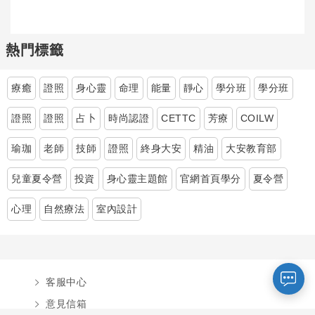
熱門標籤
療癒
證照
身心靈
命理
能量
靜心
學分班
學分班
證照
證照
占卜
時尚認證
CETTC
芳療
COILW
瑜珈
老師
技師
證照
終身大安
精油
大安教育部
您好～ 歡迎來到中國文化大學推廣部！
兒童夏令營
投資
身心靈主題館
官網首頁學分
夏令營
如您對於課程有疑問，可至
意見信箱
留
言，我們將盡快與您聯繫。
心理
自然療法
室內設計
※服務時間：週一至週六09:00~21:00；
週日09:00~17:00，國定假日除外。
客服中心
報名及退
官方臉書
意見信箱
費須知
意見信箱