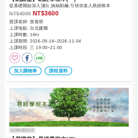
從基礎開始深入淺出,抽絲剝繭,引領你進入易經根本
NT$3600
NT$4000
授課老師:
曾復祺
上課地點:
台北建國
上課時數:
16hr
上課期間:
2026-09-16~2026-11-04
上課時段:
三 19:00~21:00
加入購物車
課程資料
UUM1B5113