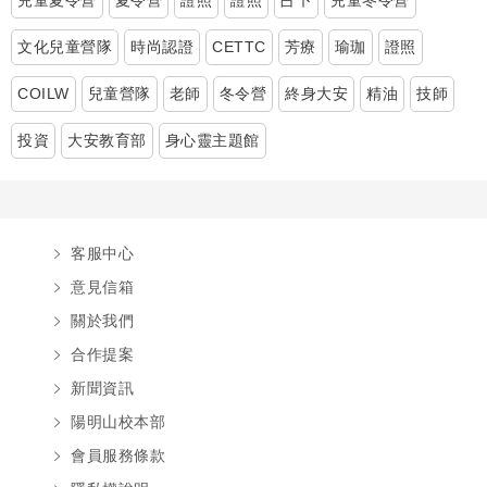
兒童夏令營
夏令營
證照
證照
占卜
兒童冬令營
文化兒童營隊
時尚認證
CETTC
芳療
瑜珈
證照
COILW
兒童營隊
老師
冬令營
終身大安
精油
技師
投資
大安教育部
身心靈主題館
客服中心
意見信箱
關於我們
合作提案
新聞資訊
陽明山校本部
會員服務條款