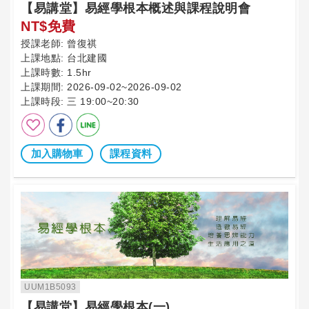
【易講堂】易經學根本概述與課程說明會
NT$免費
授課老師:
曾復祺
上課地點:
台北建國
上課時數:
1.5hr
上課期間:
2026-09-02~2026-09-02
上課時段:
三 19:00~20:30
加入購物車
課程資料
UUM1B5093
【易講堂】易經學根本(一)