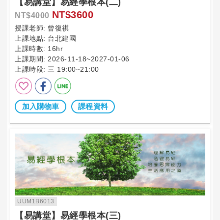
【易講堂】易經學根本(二)
NT$3600
NT$4000
授課老師:
曾復祺
上課地點:
台北建國
上課時數:
16hr
上課期間:
2026-11-18~2027-01-06
上課時段:
三 19:00~21:00
加入購物車
課程資料
UUM1B6013
【易講堂】易經學根本(三)