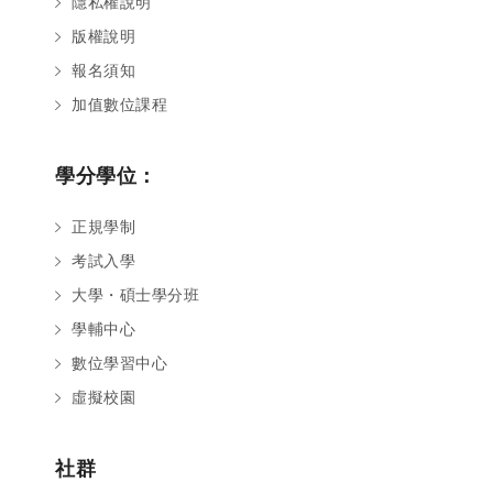
隱私權說明
版權說明
報名須知
加值數位課程
學分學位：
正規學制
考試入學
大學・碩士學分班
學輔中心
數位學習中心
虛擬校園
社群