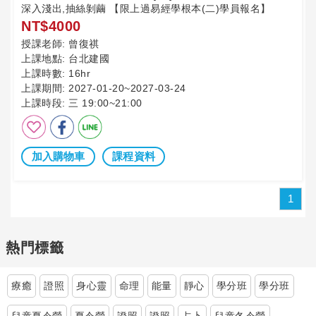
深入淺出,抽絲剝繭 【限上過易經學根本(二)學員報名】
NT$4000
授課老師:
曾復祺
上課地點:
台北建國
上課時數:
16hr
上課期間:
2027-01-20~2027-03-24
上課時段:
三 19:00~21:00
加入購物車
課程資料
1
熱門標籤
療癒
證照
身心靈
命理
能量
靜心
學分班
學分班