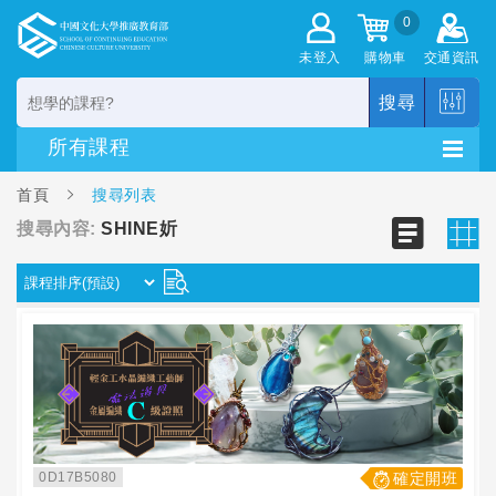
0
未登入
購物車
交通資訊
搜尋
首頁
搜尋列表
搜尋內容:
SHINE妡
0D17B5080
確定開班