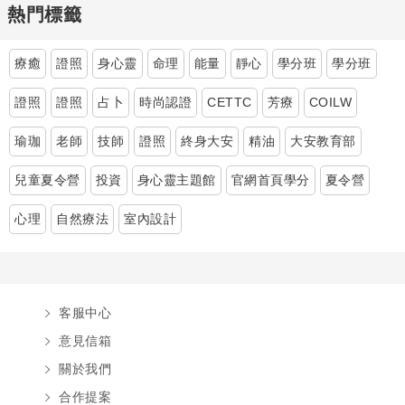
熱門標籤
療癒
證照
身心靈
命理
能量
靜心
學分班
學分班
證照
證照
占卜
時尚認證
CETTC
芳療
COILW
瑜珈
老師
技師
證照
終身大安
精油
大安教育部
兒童夏令營
投資
身心靈主題館
官網首頁學分
夏令營
心理
自然療法
室內設計
客服中心
意見信箱
關於我們
合作提案