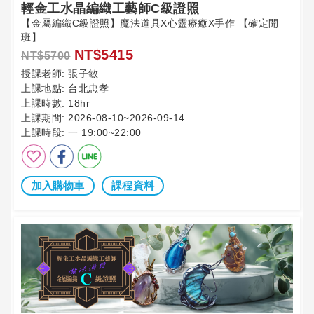
輕金工水晶編織工藝師C級證照
【金屬編織C級證照】魔法道具X心靈療癒X手作 【確定開
班】
NT$5415
NT$5700
授課老師:
張子敏
上課地點:
台北忠孝
上課時數:
18hr
上課期間:
2026-08-10~2026-09-14
上課時段:
一 19:00~22:00
加入購物車
課程資料