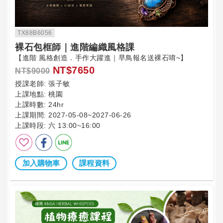
TX88B6056
裸石包框師｜進階編織風格課
【進階 風格創造．手作大躍進｜早鳥報名送裸石唷~】
NT$7650
NT$9000
授課老師:
張子敏
上課地點:
桃園
上課時數:
24hr
上課期間:
2027-05-08~2027-06-26
上課時段:
六 13:00~16:00
加入購物車
課程資料