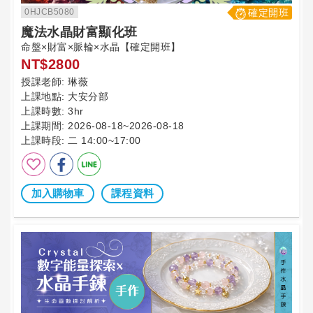
0HJCB5080
確定開班
魔法水晶財富顯化班
命盤×財富×脈輪×水晶【確定開班】
NT$2800
授課老師:
琳薇
上課地點:
大安分部
上課時數:
3hr
上課期間:
2026-08-18~2026-08-18
上課時段:
二 14:00~17:00
加入購物車
課程資料