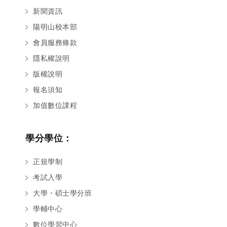
新聞資訊
陽明山校本部
會員服務條款
隱私權說明
版權說明
報名須知
加值數位課程
學分學位：
正規學制
考試入學
大學・碩士學分班
學輔中心
數位學習中心