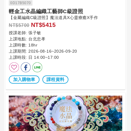
0D17B5070
輕金工水晶編織工藝師C級證照
【金屬編織C級證照】魔法道具X心靈療癒X手作
NT$5415
NT$5700
授課老師:
張子敏
上課地點:
台北忠孝
上課時數:
18hr
上課期間:
2026-08-16~2026-09-20
上課時段:
日 14:00~17:00
加入購物車
課程資料