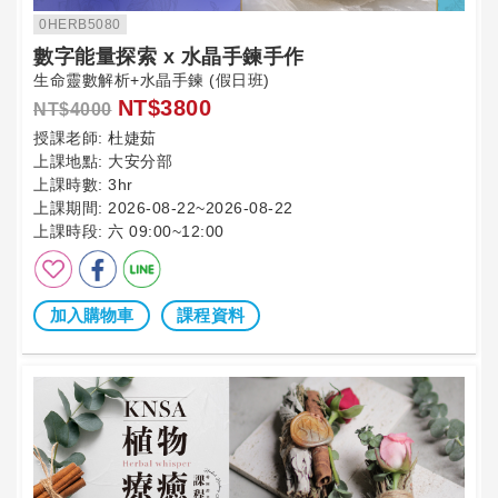
0HERB5080
數字能量探索 x 水晶手鍊手作
生命靈數解析+水晶手鍊 (假日班)
NT$3800
NT$4000
授課老師:
杜婕茹
上課地點:
大安分部
上課時數:
3hr
上課期間:
2026-08-22~2026-08-22
上課時段:
六 09:00~12:00
加入購物車
課程資料