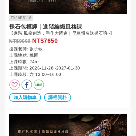
TX88B5116
裸石包框師｜進階編織風格課
【進階 風格創造．手作大躍進｜早鳥報名送裸石唷~】
NT$7650
NT$9000
授課老師:
張子敏
上課地點:
桃園
上課時數:
24hr
上課期間:
2026-11-28~2027-01-30
上課時段:
六 13:00~16:00
加入購物車
課程資料