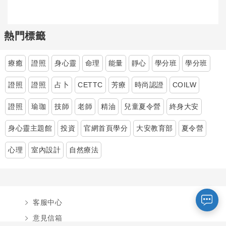
熱門標籤
療癒
證照
身心靈
命理
能量
靜心
學分班
學分班
證照
證照
占卜
CETTC
芳療
時尚認證
COILW
證照
瑜珈
技師
老師
精油
兒童夏令營
終身大安
您好～ 歡迎來到中國文化大學推廣部！
身心靈主題館
投資
官網首頁學分
大安教育部
夏令營
如您對於課程有疑問，可至
意見信箱
留
言，我們將盡快與您聯繫。
心理
室內設計
自然療法
※服務時間：週一至週六09:00~21:00；
週日09:00~17:00，國定假日除外。
客服中心
報名及退
官方臉書
意見信箱
費須知
意見信箱