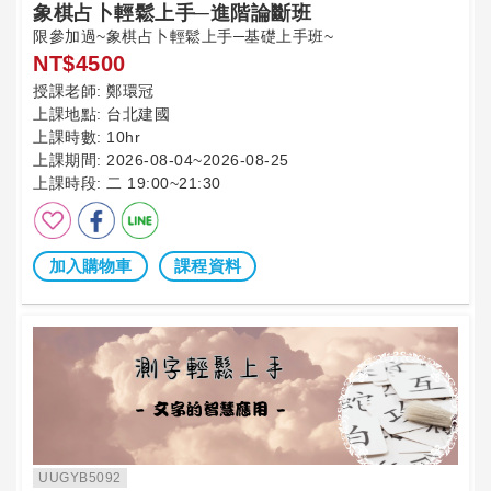
象棋占卜輕鬆上手─進階論斷班
限參加過~象棋占卜輕鬆上手─基礎上手班~
NT$4500
授課老師:
鄭環冠
上課地點:
台北建國
上課時數:
10hr
上課期間:
2026-08-04~2026-08-25
上課時段:
二 19:00~21:30
加入購物車
課程資料
UUGYB5092