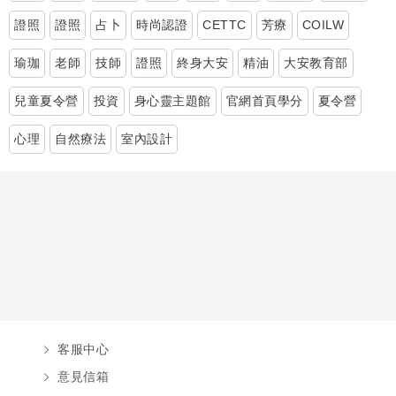
證照
證照
占卜
時尚認證
CETTC
芳療
COILW
瑜珈
老師
技師
證照
終身大安
精油
大安教育部
兒童夏令營
投資
身心靈主題館
官網首頁學分
夏令營
心理
自然療法
室內設計
客服中心
意見信箱