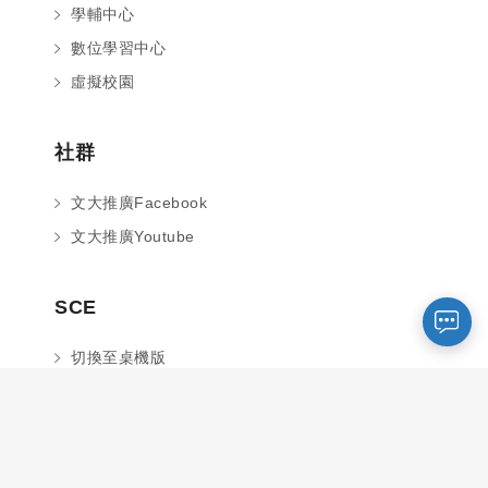
學輔中心
數位學習中心
虛擬校園
社群
您好～ 歡迎來到中國文化大學推廣部！
如您對於課程有疑問，可至
意見信箱
留
文大推廣Facebook
言，我們將盡快與您聯繫。
文大推廣Youtube
※服務時間：週一至週六09:00~21:00；
週日09:00~17:00，國定假日除外。
SCE
報名及退
官方臉書
意見信箱
費須知
切換至桌機版
© 2026 中國文化大學推廣教育部 All rights reserved.