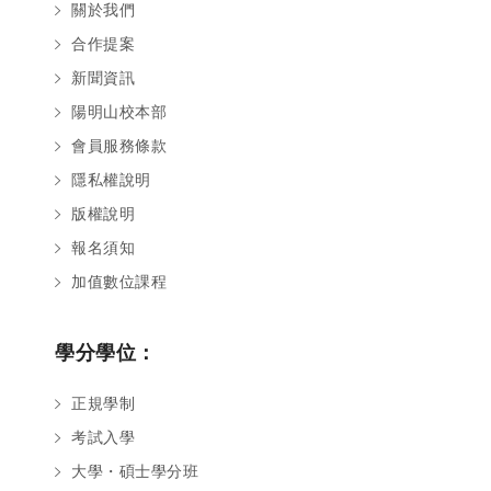
關於我們
合作提案
新聞資訊
陽明山校本部
會員服務條款
隱私權說明
版權說明
報名須知
加值數位課程
學分學位：
正規學制
考試入學
大學・碩士學分班