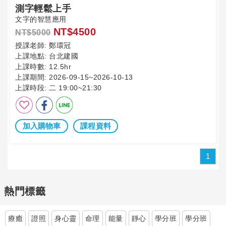
測字輕鬆上手
文字的智慧應用
NT$4500
NT$5000
授課老師:
鄭環冠
上課地點:
台北建國
上課時數:
12.5hr
上課期間:
2026-09-15~2026-10-13
上課時段:
二 19:00~21:30
加入購物車
課程資料
1
熱門標籤
療癒
證照
身心靈
命理
能量
靜心
學分班
學分班