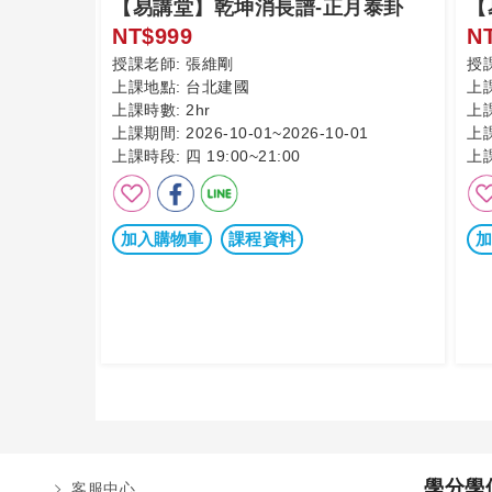
【易講堂】乾坤消長譜-正月泰卦
【
NT$999
N
授課老師:
張維剛
授
上課地點:
台北建國
上
上課時數:
2hr
上
上課期間:
2026-10-01~2026-10-01
上
上課時段:
四 19:00~21:00
上
加入購物車
課程資料
加
學分學
客服中心