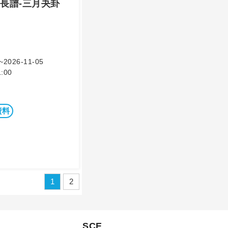
長譜-三月夬卦
~2026-11-05
:00
資料
1
2
SCE