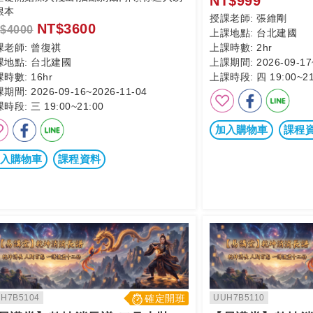
NT$999
根本
授課老師:
張維剛
NT$3600
$4000
上課地點:
台北建國
課老師:
曾復祺
上課時數:
2hr
課地點:
台北建國
上課期間:
2026-09-17
課時數:
16hr
上課時段:
四 19:00~21
課期間:
2026-09-16~2026-11-04
課時段:
三 19:00~21:00
加入購物車
課程
入購物車
課程資料
H7B5104
確定開班
UUH7B5110