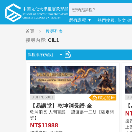
所有課程 ▼
熱門搜尋:
英文
健
首頁
搜尋列表
搜尋內容:
CIL1
UUH7B5081
確定開班
UU
【易講堂】乾坤消長譜-全
【
乾坤消長 人間百態 一譜渡盡十二劫【確定開
N
班】
授
NT$11988
上