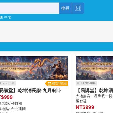
搜尋
康
中文
H7B5080
確定開班
UUH7B5084
易講堂】乾坤消長譜-九月剝卦
【易講堂】乾坤消
大地無言，卻承載一切
T$999
極智慧
課老師:
張維剛
NT$999
課地點:
台北建國