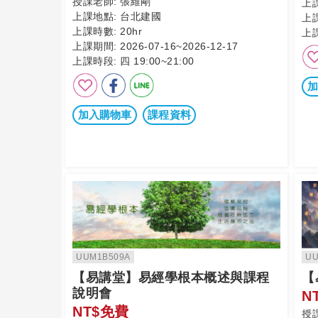
授課老師:
張維剛
上
上課地點:
台北建國
上
上課時數:
20hr
上
上課期間:
2026-07-16~2026-12-17
上課時段:
四 19:00~21:00
加
加入購物車
課程資料
UUM1B509A
UU
【易講堂】易經學根本概述與課程
【
說明會
N
NT$免費
授