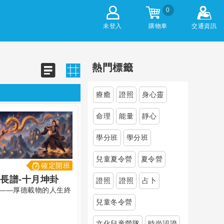
0
未登入
購物車
交通資訊
熱門標籤
療癒
證照
身心靈
命理
能量
靜心
學分班
學分班
兒童夏令營
夏令營
確定開班
長譜-十月坤卦
證照
證照
占卜
——厚德載物的人生終
兒童冬令營
文化兒童營隊
時尚認證