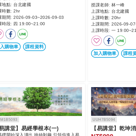
課地點:
台北建國
授課老師:
林一峰
課時數:
2hr
上課地點:
台北建國
課期間:
2026-09-03~2026-09-03
上課時數:
20hr
課時段:
四 19:00~21:00
上課期間:
2026-09-07
上課時段:
一 19:00~21
入購物車
課程資料
加入購物車
課程
M1B5093
UUH7B5094
易講堂】易經學根本(一)
【易講堂】乾坤消
基礎開始深入淺出,抽絲剝繭,引領你進入易