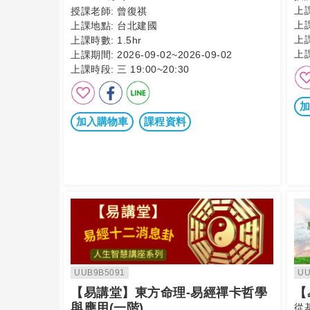
上
授課老師:
曾復祺
上
上課地點:
台北建國
上
上課時數:
1.5hr
上
上課期間:
2026-09-02~2026-09-02
上課時段:
三 19:00~20:30
加
加入購物車
課程資料
UUB9B5091
UU
【易講堂】東方命理-易經禪卡哲學
【
與應用(一階)
從