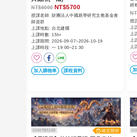
經
NT$5700
NT$6000
NT
授課老師:
財團法人中國易學研究文教基金會
授
師資群
上
上課地點:
台北建國
上
上課時數:
15hr
上
上課期間:
2026-09-07~2026-10-19
上
上課時段:
一 19:00~21:30
加
加入購物車
課程資料
UUH7B5100
確定開班
UU