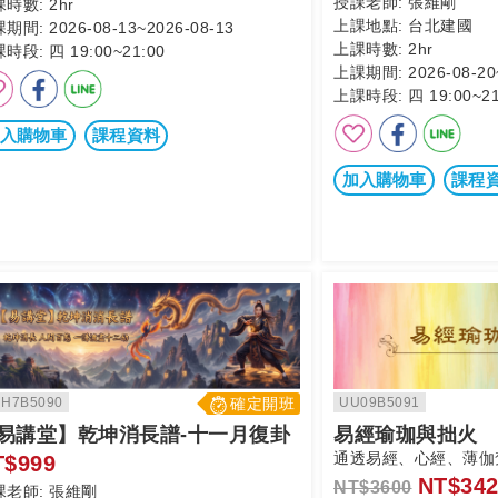
授課老師:
張維剛
課時數:
2hr
上課地點:
台北建國
課期間:
2026-08-13~2026-08-13
上課時數:
2hr
課時段:
四 19:00~21:00
上課期間:
2026-08-20
上課時段:
四 19:00~21
入購物車
課程資料
加入購物車
課程
H7B5090
確定開班
UU09B5091
易講堂】乾坤消長譜-十一月復卦
易經瑜珈與拙火
通透易經、心經、薄伽
T$999
NT$342
NT$3600
課老師:
張維剛