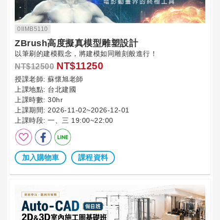
0IIMB5110
ZBrush高度擬真模型雕塑設計
以筆刷的建模觀念，將建模如同雕刻般進行！
NT$11250
NT$12500
授課老師:
蘇懷旭老師
上課地點:
台北建國
上課時數:
30hr
上課期間:
2026-11-02~2026-12-01
上課時段:
一、三 19:00~22:00
加入購物車
課程資料