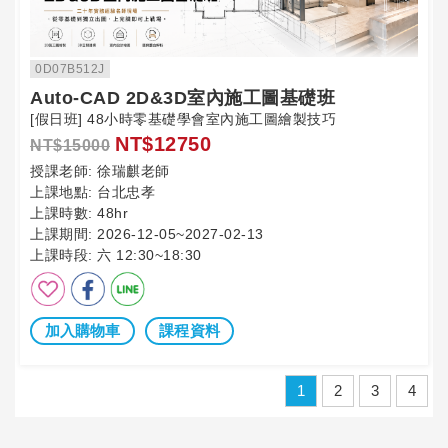
0D07B512J
Auto-CAD 2D&3D室內施工圖基礎班
[假日班] 48小時零基礎學會室內施工圖繪製技巧
NT$12750
NT$15000
授課老師:
徐瑞麒老師
上課地點:
台北忠孝
上課時數:
48hr
上課期間:
2026-12-05~2027-02-13
上課時段:
六 12:30~18:30
加入購物車
課程資料
1
2
3
4