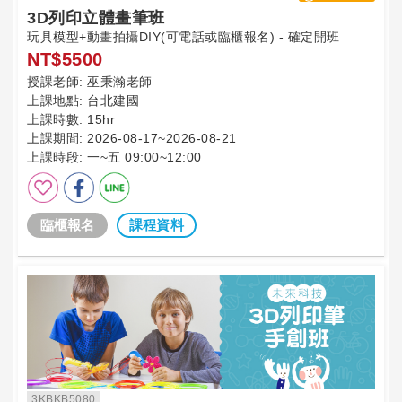
3D列印立體畫筆班
玩具模型+動畫拍攝DIY(可電話或臨櫃報名) - 確定開班
NT$5500
授課老師:
巫秉瀚老師
上課地點:
台北建國
上課時數:
15hr
上課期間:
2026-08-17~2026-08-21
上課時段:
一~五 09:00~12:00
臨櫃報名
課程資料
3KBKB5080