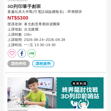
3D列印筆手創班
童趣玩具大作戰(可電話或臨櫃報名) - 即將開班
NT$5300
授課老師:
泰允創意專業師資團隊
上課地點:
台北建國
上課時數:
15hr
上課期間:
2026-08-24~2026-08-28
上課時段:
一~五 13:30~16:30
課程停招
課程資料