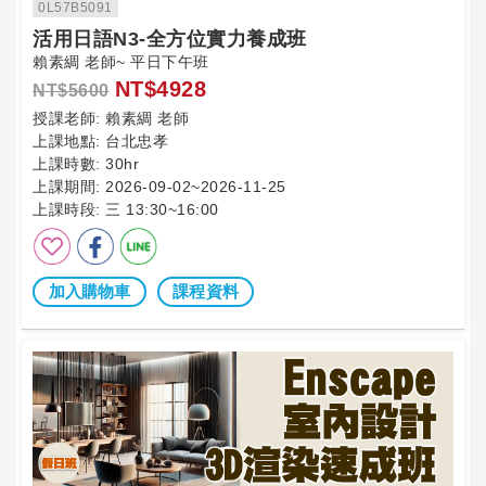
0L57B5091
活用日語N3-全方位實力養成班
賴素綢 老師~ 平日下午班
NT$4928
NT$5600
授課老師:
賴素綢 老師
上課地點:
台北忠孝
上課時數:
30hr
上課期間:
2026-09-02~2026-11-25
上課時段:
三 13:30~16:00
加入購物車
課程資料