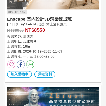
0DCTB510P
Enscape 室內設計3D渲染速成班
[平日班] 為SketchUp設計添上逼真渲染
NT$8550
NT$9000
授課老師:
陳彥方
上課地點:
台北忠孝
上課時數:
18hr
上課期間:
2026-10-19~2026-11-09
上課時段:
一、三 19:00~22:00
加入購物車
課程資料