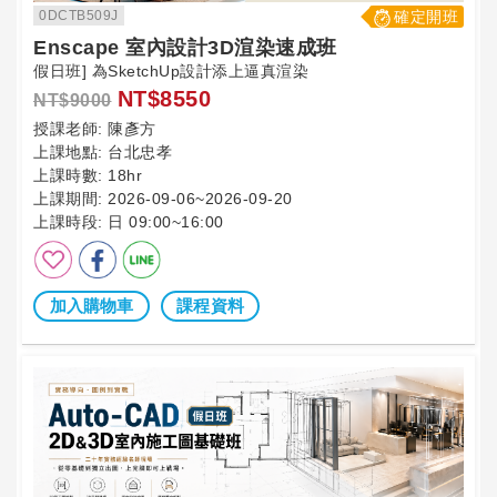
0DCTB509J
確定開班
Enscape 室內設計3D渲染速成班
假日班] 為SketchUp設計添上逼真渲染
NT$8550
NT$9000
授課老師:
陳彥方
上課地點:
台北忠孝
上課時數:
18hr
上課期間:
2026-09-06~2026-09-20
上課時段:
日 09:00~16:00
加入購物車
課程資料