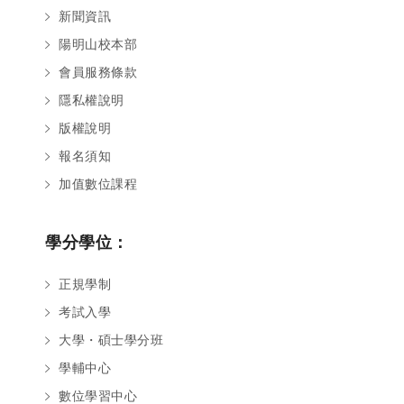
新聞資訊
陽明山校本部
會員服務條款
隱私權說明
版權說明
報名須知
加值數位課程
學分學位：
正規學制
考試入學
大學・碩士學分班
學輔中心
數位學習中心