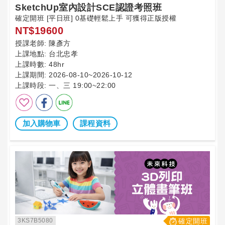
SketchUp室內設計SCE認證考照班
確定開班 [平日班] 0基礎輕鬆上手 可獲得正版授權
NT$19600
授課老師:
陳彥方
上課地點:
台北忠孝
上課時數:
48hr
上課期間:
2026-08-10~2026-10-12
上課時段:
一、三 19:00~22:00
加入購物車
課程資料
3KS7B5080
確定開班