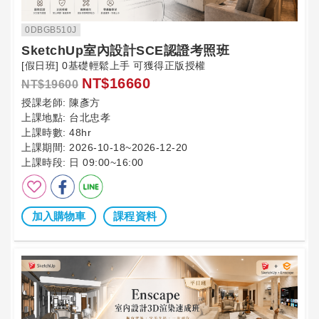
0DBGB510J
SketchUp室內設計SCE認證考照班
[假日班] 0基礎輕鬆上手 可獲得正版授權
NT$16660
NT$19600
授課老師:
陳彥方
上課地點:
台北忠孝
上課時數:
48hr
上課期間:
2026-10-18~2026-12-20
上課時段:
日 09:00~16:00
加入購物車
課程資料