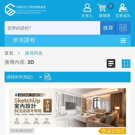
0
未登入
購物車
交通資訊
搜尋
首頁
搜尋列表
搜尋內容:
3D
0DBGB508P
確定開班