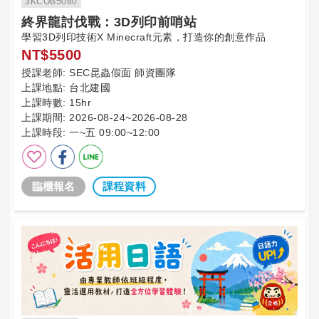
3KCOB5080
終界龍討伐戰：3D列印前哨站
學習3D列印技術X Minecraft元素，打造你的創意作品
NT$5500
授課老師:
SEC昆蟲假面 師資團隊
上課地點:
台北建國
上課時數:
15hr
上課期間:
2026-08-24~2026-08-28
上課時段:
一~五 09:00~12:00
臨櫃報名
課程資料