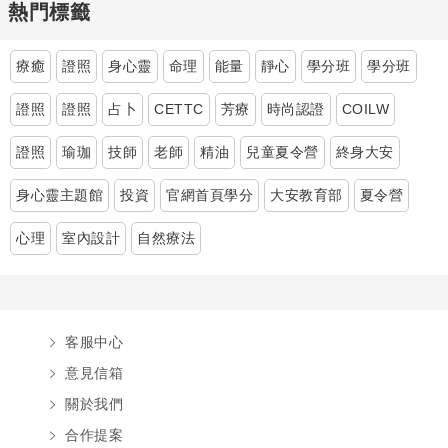
熱門標籤
療癒
證照
身心靈
命理
能量
靜心
學分班
學分班
證照
證照
占卜
CETTC
芳療
時尚認證
COILW
證照
瑜珈
技師
老師
精油
兒童夏令營
終身大安
身心靈主題館
投資
官網首頁學分
大安教育部
夏令營
心理
室內設計
自然療法
客服中心
意見信箱
關於我們
合作提案