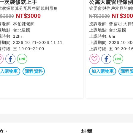
一次裝修就上手
公寓大廈管理條例
鬆掌握預算分配與空間規劃眉角
管委會與住戶常見的糾
NT$3000
NT$300
$3600
NT$3600
課老師:
林伯謙老師
授課老師:
曾宿明 大律
課地點:
台北建國
上課地點:
台北建國
課時數:
12hr
上課時數:
6hr
課期間:
2026-10-21~2026-11-11
上課期間:
2026-10-30
課時段:
三 19:00~22:00
上課時段:
五 09:30~16
入購物車
課程資料
加入購物車
課程
位：
社群