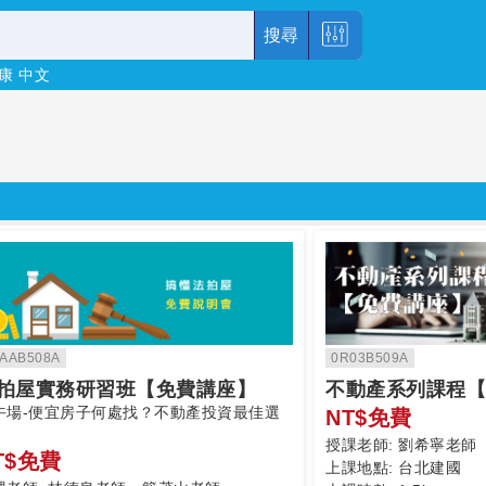
搜尋
康
中文
AAB508A
0R03B509A
拍屋實務研習班【免費講座】
不動產系列課程【
午場-便宜房子何處找？不動產投資最佳選
NT$免費
授課老師:
劉希寧老師
T$免費
上課地點:
台北建國