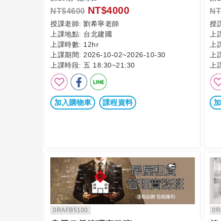
NT$4000
NT$4600
NT
授課老師:
劉希寧老師
授
上課地點:
台北建國
上
上課時數:
12hr
上
上課期間:
2026-10-02~2026-10-30
上
上課時段:
五 18:30~21:30
上
加入購物車
課程資料
加
0RAFB5100
0R