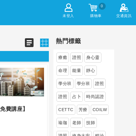
0
未登入
購物車
交通資訊
熱門標籤
療癒
證照
身心靈
命理
能量
靜心
學分班
學分班
證照
證照
占卜
時尚認證
免費講座】
CETTC
芳療
COILW
瑜珈
老師
技師
證照
終身大安
精油