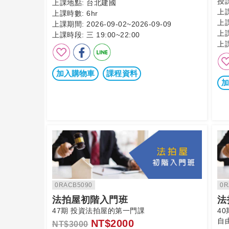
授
上課地點:
台北建國
上
上課時數:
6hr
上
上課期間:
2026-09-02~2026-09-09
上
上課時段:
三 19:00~22:00
上
加入購物車
課程資料
加
0RACB5090
0R
法拍屋初階入門班
法
47期 投資法拍屋的第一門課
4
自由
NT$2000
NT$3000