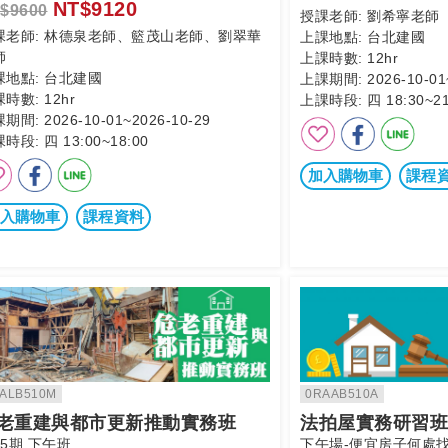
NT$9120
$9600
授課老師:
劉希寧老師
課老師:
林德泉老師、籃茂山老師、劉翠華
上課地點:
台北建國
師
上課時數:
12hr
課地點:
台北建國
上課期間:
2026-10-01
課時數:
12hr
上課時段:
四 18:30~21
課期間:
2026-10-01~2026-10-29
課時段:
四 13:00~18:00
加入購物車
課程
入購物車
課程資料
0RAAB510A
ALB510M
法拍屋實務研習班
老重建與都市更新推動實務班
下午場-便宜房子何處
25期 下午班