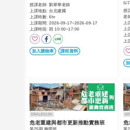
NT
授課老師:
劉翠華老師
授
上課地點:
台北建國
老
上課時數:
6hr
上
上課期間:
2026-09-17~2026-09-17
上
上課時段:
四 10:00~17:00
上
上
加入購物車
課程資料
加
0RALB510N
0R
危老重建與都市更新推動實務班
危
第25期 晚間班
第