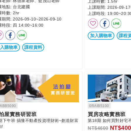
課老師:
林德泉老師、籃茂山老師
上課時數:
1.5hr
課地點:
台北建國
上課期間:
2026-09-17
課時數:
2hr
上課時段:
19:00~20:3
課期間:
2026-09-10~2026-09-10
課時段:
四 14:00~16:00
加入購物車
課程
入購物車
課程資料
ABB5090
0RAIB5100
拍屋實務研習班
買房攻略實務班
0期下午班 搞懂不動產投資理財術~創造財富
第18期 如何買對好宅
!
NT$400
NT$4600