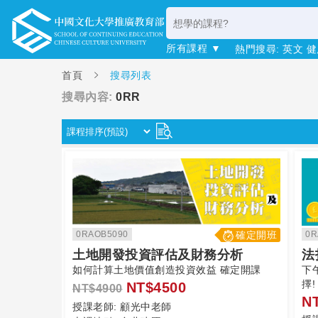
所有課程 ▼
熱門搜尋:
英文
健
首頁
搜尋列表
搜尋內容:
0RR
0RAOB5090
確定開班
0R
土地開發投資評估及財務分析
法
如何計算土地價值創造投資效益 確定開課
下
擇!
NT$4500
NT$4900
N
授課老師:
顧光中老師