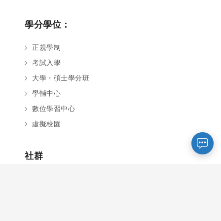
學分學位：
正規學制
考試入學
您好～ 歡迎來到中國文化大學推廣部！
大學・碩士學分班
如您對於課程有疑問，可至
意見信箱
留
言，我們將盡快與您聯繫。
學輔中心
※服務時間：週一至週六09:00~21:00；
數位學習中心
週日09:00~17:00，國定假日除外。
虛擬校園
報名及退
官方臉書
意見信箱
社群
費須知
文大推廣Facebook
文大推廣Youtube