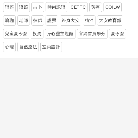
證照
證照
占卜
時尚認證
CETTC
芳療
COILW
瑜珈
老師
技師
證照
終身大安
精油
大安教育部
兒童夏令營
投資
身心靈主題館
官網首頁學分
夏令營
心理
自然療法
室內設計