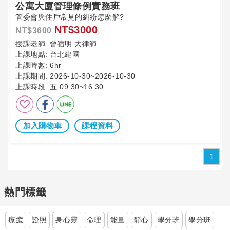
公寓大廈管理條例實務班
管委會與住戶常見的糾紛怎麼解?
NT$3000
NT$3600
授課老師:
曾宿明 大律師
上課地點:
台北建國
上課時數:
6hr
上課期間:
2026-10-30~2026-10-30
上課時段:
五 09:30~16:30
加入購物車
課程資料
1
熱門標籤
療癒
證照
身心靈
命理
能量
靜心
學分班
學分班