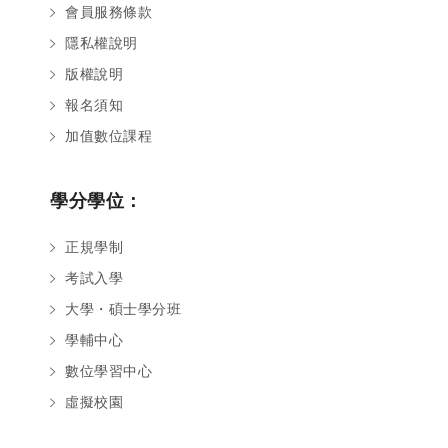
會員服務條款
隱私權說明
版權說明
報名須知
加值數位課程
學分學位：
正規學制
考試入學
大學・碩士學分班
學輔中心
數位學習中心
虛擬校園