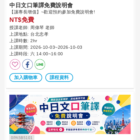
中日文口筆譯免費說明會
【讓專長增值】~歡迎預約參加免費說明會!
NT$免費
授課老師:
周偉琴 老師
上課地點:
台北忠孝
上課時數:
2hr
上課期間:
2026-10-03~2026-10-03
上課時段:
六 14:00~16:00
加入購物車
課程資料
0PA5B5101