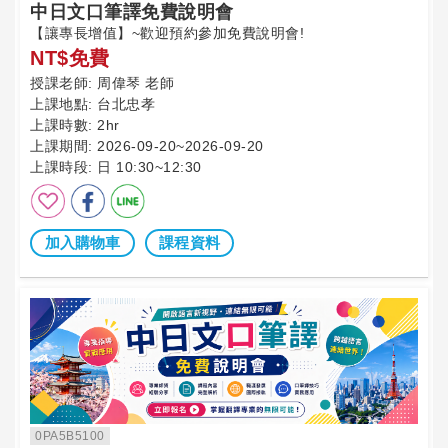
中日文口筆譯免費說明會
【讓專長增值】~歡迎預約參加免費說明會!
NT$免費
授課老師:
周偉琴 老師
上課地點:
台北忠孝
上課時數:
2hr
上課期間:
2026-09-20~2026-09-20
上課時段:
日 10:30~12:30
加入購物車
課程資料
0PA5B5100