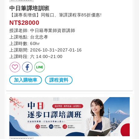
中日筆譯培訓班
【讓專長增值】同報口、筆譯課程享85折優惠!
NT$28000
授課老師:
中日籍專業師資群講師
上課地點:
台北忠孝
上課時數:
60hr
上課期間:
2026-10-31~2027-01-16
上課時段:
六 14:00~21:00
加入購物車
課程資料