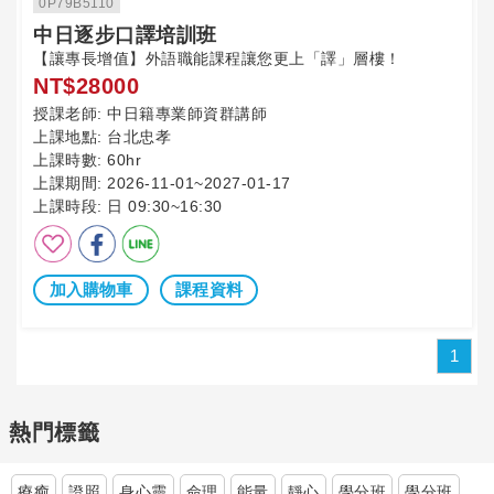
0P79B5110
中日逐步口譯培訓班
【讓專長增值】外語職能課程讓您更上「譯」層樓！
NT$28000
授課老師:
中日籍專業師資群講師
上課地點:
台北忠孝
上課時數:
60hr
上課期間:
2026-11-01~2027-01-17
上課時段:
日 09:30~16:30
加入購物車
課程資料
1
熱門標籤
療癒
證照
身心靈
命理
能量
靜心
學分班
學分班