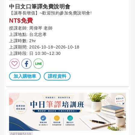
中日文口筆譯免費說明會
【讓專長增值】~歡迎預約參加免費說明會!
NT$免費
授課老師:
周偉琴 老師
上課地點:
台北忠孝
上課時數:
2hr
上課期間:
2026-10-18~2026-10-18
上課時段:
日 10:30~12:30
加入購物車
課程資料
0P78B5110