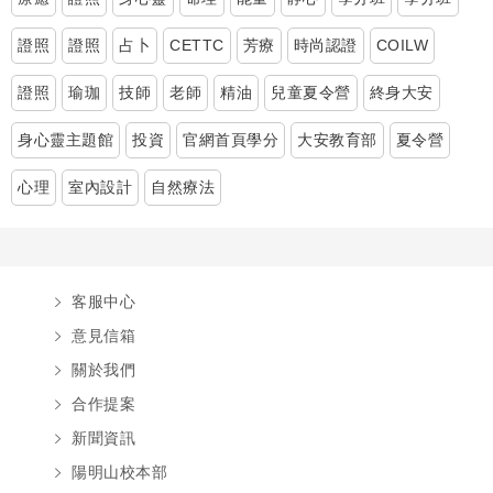
證照
證照
占卜
CETTC
芳療
時尚認證
COILW
證照
瑜珈
技師
老師
精油
兒童夏令營
終身大安
身心靈主題館
投資
官網首頁學分
大安教育部
夏令營
心理
室內設計
自然療法
客服中心
意見信箱
關於我們
合作提案
新聞資訊
陽明山校本部