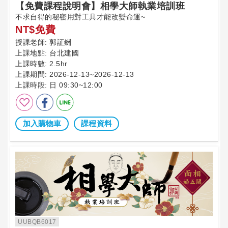
【免費課程說明會】相學大師執業培訓班
不求自得的秘密用對工具才能改變命運~
NT$免費
授課老師:
郭証銂
上課地點:
台北建國
上課時數:
2.5hr
上課期間:
2026-12-13~2026-12-13
上課時段:
日 09:30~12:00
加入購物車
課程資料
UUBQB6017