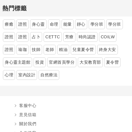
熱門標籤
療癒
證照
身心靈
命理
能量
靜心
學分班
學分班
證照
證照
占卜
CETTC
芳療
時尚認證
COILW
證照
瑜珈
技師
老師
精油
兒童夏令營
終身大安
身心靈主題館
投資
官網首頁學分
大安教育部
夏令營
心理
室內設計
自然療法
客服中心
意見信箱
關於我們