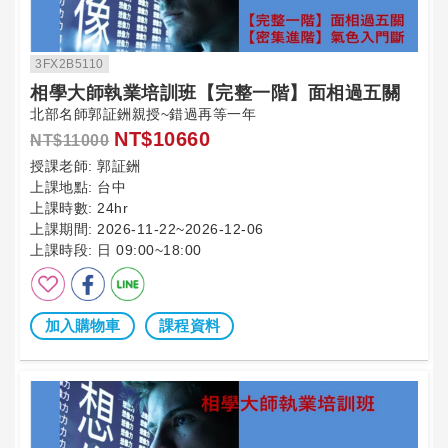
3FX2B5110
相學大師執業培訓班【完整一階】面相過五關
北部名師郭証銂親授~錯過再等一年
NT$10660
NT$11000
授課老師:
郭証銂
上課地點:
台中
上課時數:
24hr
上課期間:
2026-11-22~2026-12-06
上課時段:
日 09:00~18:00
加入購物車
課程資料