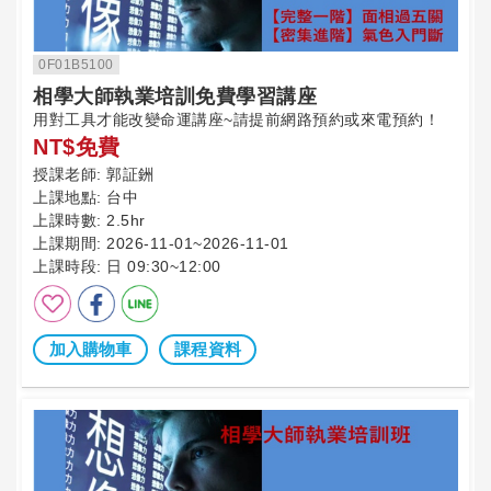
0F01B5100
相學大師執業培訓免費學習講座
用對工具才能改變命運講座~請提前網路預約或來電預約！
NT$免費
授課老師:
郭証銂
上課地點:
台中
上課時數:
2.5hr
上課期間:
2026-11-01~2026-11-01
上課時段:
日 09:30~12:00
加入購物車
課程資料