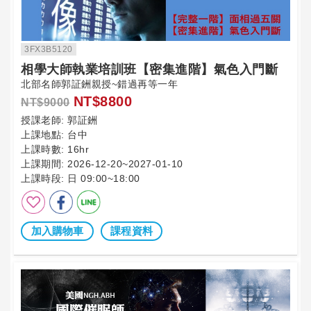
3FX3B5120
相學大師執業培訓班【密集進階】氣色入門斷
北部名師郭証銂親授~錯過再等一年
NT$8800
NT$9000
授課老師:
郭証銂
上課地點:
台中
上課時數:
16hr
上課期間:
2026-12-20~2027-01-10
上課時段:
日 09:00~18:00
加入購物車
課程資料