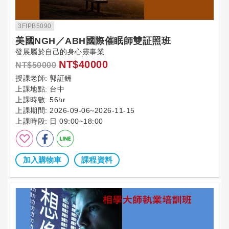
3FIPB5090
美國NGH／ABH國際催眠師雙証照班
發展屬於自己的身心靈事業
NT$40000
NT$50000
授課老師:
郭証銂
上課地點:
台中
上課時數:
56hr
上課期間:
2026-09-06~2026-11-15
上課時段:
日 09:00~18:00
加入購物車
課程資料