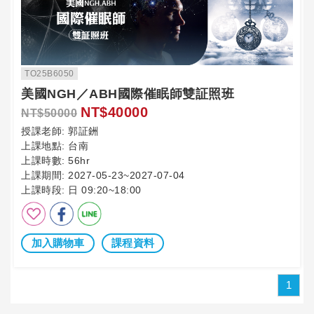
TO25B6050
美國NGH／ABH國際催眠師雙証照班
NT$40000
NT$50000
授課老師:
郭証銂
上課地點:
台南
上課時數:
56hr
上課期間:
2027-05-23~2027-07-04
上課時段:
日 09:20~18:00
加入購物車
課程資料
1