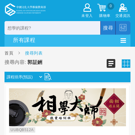
0
未登入
購物車
交通資訊
搜尋
首頁
搜尋列表
搜尋內容:
郭証銂
UUBQB512A