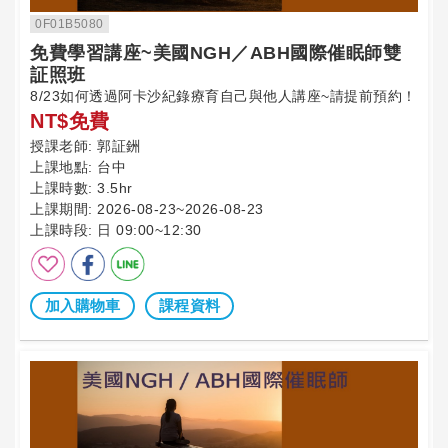
0F01B5080
免費學習講座~美國NGH／ABH國際催眠師雙
証照班
8/23如何透過阿卡沙紀錄療育自己與他人講座~請提前預約！
NT$免費
授課老師:
郭証銂
上課地點:
台中
上課時數:
3.5hr
上課期間:
2026-08-23~2026-08-23
上課時段:
日 09:00~12:30
加入購物車
課程資料