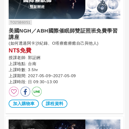
TO25B6051
美國NGH／ABH國際催眠師雙証照班免費學習
講座
(如何透過阿卡沙紀錄、O塔療癒療癒自己與他人)
NT$免費
授課老師:
郭証銂
上課地點:
台南
上課時數:
3.5hr
上課期間:
2027-05-09~2027-05-09
上課時段:
日 09:30~13:00
加入購物車
課程資料