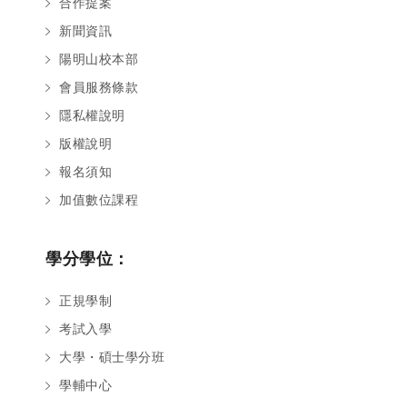
合作提案
新聞資訊
陽明山校本部
會員服務條款
隱私權說明
版權說明
報名須知
加值數位課程
學分學位：
正規學制
考試入學
大學・碩士學分班
學輔中心