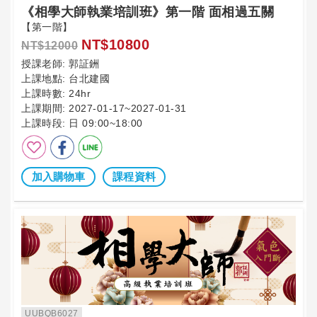
《相學大師執業培訓班》第一階 面相過五關
【第一階】
NT$10800
NT$12000
授課老師:
郭証銂
上課地點:
台北建國
上課時數:
24hr
上課期間:
2027-01-17~2027-01-31
上課時段:
日 09:00~18:00
加入購物車
課程資料
UUBQB6027