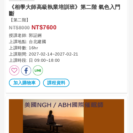
《相學大師高級執業培訓班》第二階 氣色入門
斷
【第二階】
NT$7600
NT$8000
授課老師:
郭証銂
上課地點:
台北建國
上課時數:
16hr
上課期間:
2027-02-14~2027-02-21
上課時段:
日 09:00~18:00
加入購物車
課程資料