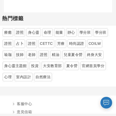
熱門標籤
療癒
證照
身心靈
命理
能量
靜心
學分班
學分班
證照
占卜
證照
CETTC
芳療
時尚認證
COILW
瑜珈
技師
老師
證照
精油
兒童夏令營
終身大安
您好～ 歡迎來到中國文化大學推廣部！
身心靈主題館
投資
大安教育部
夏令營
官網首頁學分
如您對於課程有疑問，可至
意見信箱
留
言，我們將盡快與您聯繫。
心理
室內設計
自然療法
※服務時間：週一至週六09:00~21:00；
週日09:00~17:00，國定假日除外。
客服中心
報名及退
官方臉書
意見信箱
費須知
意見信箱