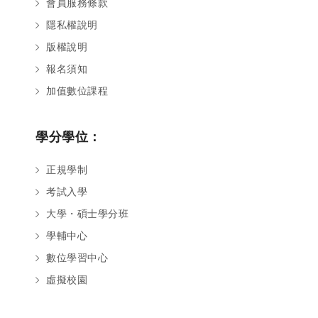
會員服務條款
隱私權說明
版權說明
報名須知
加值數位課程
學分學位：
正規學制
考試入學
大學・碩士學分班
學輔中心
數位學習中心
虛擬校園