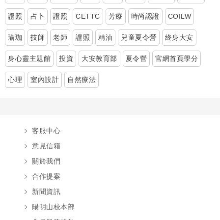
證照
占卜
證照
CETTC
芳療
時尚認證
COILW
瑜珈
技師
老師
證照
精油
兒童夏令營
終身大安
身心靈主題館
投資
大安教育部
夏令營
官網首頁學分
心理
室內設計
自然療法
客服中心
意見信箱
關於我們
合作提案
新聞資訊
陽明山校本部