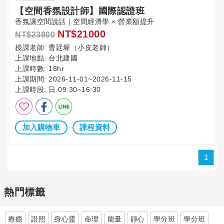
【空間香氛設計師】國際認證班
香氛讓空間說話｜空間經濟學 × 營業額提升
NT$21000
NT$23800
授課老師:
曹廷墀（小皮老師）
上課地點:
台北建國
上課時數:
18hr
上課期間:
2026-11-01~2026-11-15
上課時段:
日 09:30~16:30
加入購物車
課程資料
1
熱門標籤
療癒
證照
身心靈
命理
能量
靜心
學分班
學分班