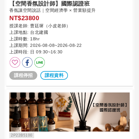
【空間香氛設計師】國際認證班
香氛讓空間說話｜空間經濟學 × 營業額提升
NT$23800
授課老師:
曹廷墀（小皮老師）
上課地點:
台北建國
上課時數:
18hr
上課期間:
2026-08-08~2026-08-22
上課時段:
日 09:30~16:30
課程停招
課程資料
2P22B5100