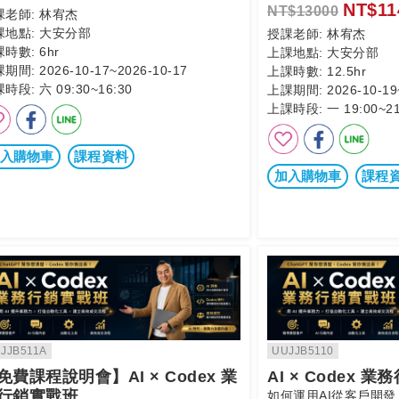
NT$11
NT$13000
課老師:
林宥杰
課地點:
大安分部
授課老師:
林宥杰
課時數:
6hr
上課地點:
大安分部
課期間:
2026-10-17~2026-10-17
上課時數:
12.5hr
課時段:
六 09:30~16:30
上課期間:
2026-10-19
上課時段:
一 19:00~21
入購物車
課程資料
加入購物車
課程
JJB511A
UUJJB5110
免費課程說明會】AI × Codex 業
AI × Codex 
行銷實戰班
如何運用AI從客戶開