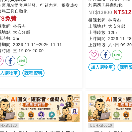
到業務工具自動化
何運用AI從客戶開發、行銷內容、提案成交
業務工具自動化
NT$12
NT$13800
T$免費
授課老師:
林宥杰
課老師:
林宥杰
上課地點:
大安分部
課地點:
大安分部
上課時數:
12hr
課時數:
1hr
上課期間:
2026-11-28
課期間:
2026-11-11~2026-11-11
上課時段:
六~日 09:30
課時段:
三 19:00~20:00
加入購物車
課程
入購物車
課程資料
HXB5120
UUHXB6010