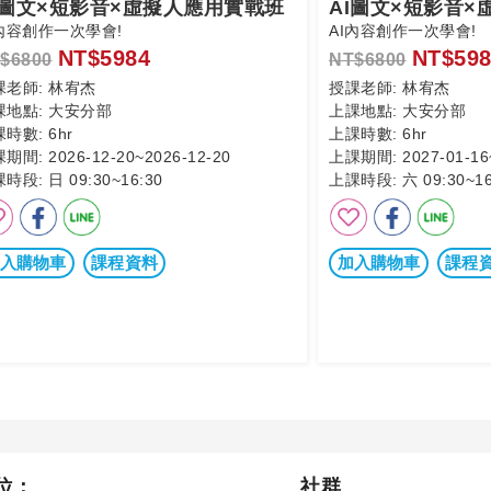
I圖文×短影音×虛擬人應用實戰班
AI圖文×短影音
I內容創作一次學會!
AI內容創作一次學會!
NT$5984
NT$598
$6800
NT$6800
課老師:
林宥杰
授課老師:
林宥杰
課地點:
大安分部
上課地點:
大安分部
課時數:
6hr
上課時數:
6hr
課期間:
2026-12-20~2026-12-20
上課期間:
2027-01-16
課時段:
日 09:30~16:30
上課時段:
六 09:30~16
入購物車
課程資料
加入購物車
課程
位：
社群