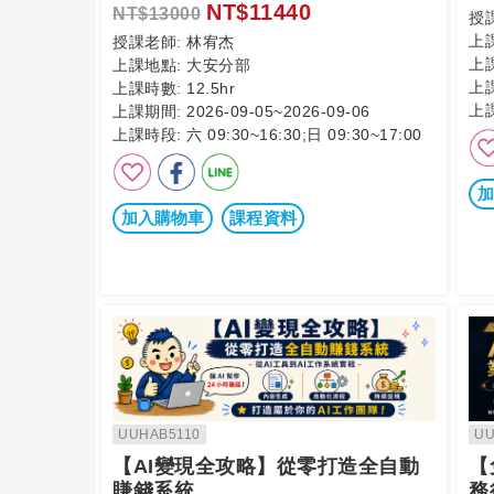
NT$11440
NT$13000
授
上
授課老師:
林宥杰
上
上課地點:
大安分部
上
上課時數:
12.5hr
上
上課期間:
2026-09-05~2026-09-06
上課時段:
六 09:30~16:30;日 09:30~17:00
加
加入購物車
課程資料
UUHAB5110
UU
【AI變現全攻略】從零打造全自動
【
賺錢系統
務