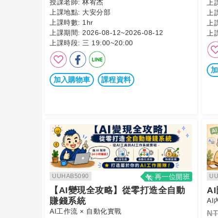
授課老師:
林宥杰
上
上課地點:
大安分部
上
上課時數:
1hr
上
上課期間:
2026-08-12~2026-08-12
上
上課時段:
三 19:00~20:00
加
加入購物車
課程資料
UUHAB5090
再一位開班
UU
【AI變現全攻略】從零打造全自動
A
賺錢系統
A
AI工作流 × 自動化實戰
NT