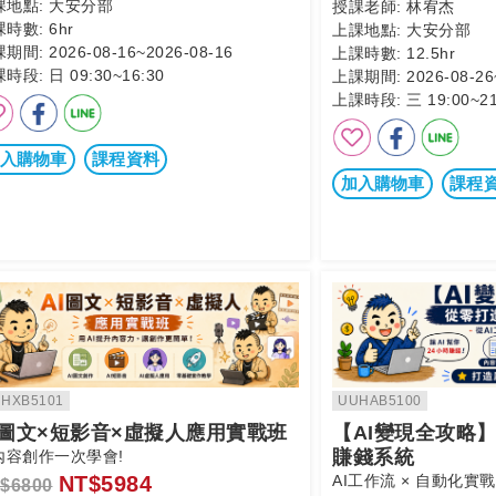
課地點:
大安分部
授課老師:
林宥杰
課時數:
6hr
上課地點:
大安分部
課期間:
2026-08-16~2026-08-16
上課時數:
12.5hr
課時段:
日 09:30~16:30
上課期間:
2026-08-26
上課時段:
三 19:00~21
入購物車
課程資料
加入購物車
課程
HXB5101
UUHAB5100
I圖文×短影音×虛擬人應用實戰班
【AI變現全攻略
賺錢系統
I內容創作一次學會!
NT$5984
AI工作流 × 自動化實戰
$6800