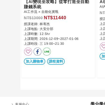
【AI變現全攻略】從零打造全自動
A
賺錢系統
A
AI工作流 × 自動化實戰
NT
NT$11440
NT$13000
授
上
授課老師:
林宥杰
上
上課地點:
大安分部
上
上課時數:
12.5hr
上
上課期間:
2026-12-09~2027-01-06
上課時段:
三 19:00~21:30
加
加入購物車
課程資料
學分學
客服中心