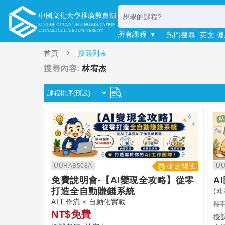
所有課程 ▼
熱門搜尋:
英文
健
首頁
搜尋列表
搜尋內容:
林宥杰
UUHAB508A
確定開班
UU
免費說明會-【AI變現全攻略】從零
A
打造全自動賺錢系統
(
AI工作流 × 自動化實戰
NT
NT$免費
授