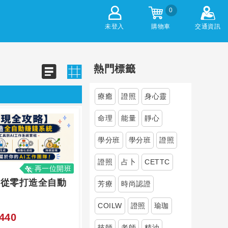
0
未登入
購物車
交通資訊
熱門標籤
療癒
證照
身心靈
命理
能量
靜心
學分班
學分班
證照
證照
占卜
CETTC
再一位開班
】從零打造全自動
芳療
時尚認證
COILW
證照
瑜珈
440
技師
老師
精油