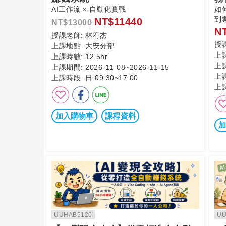
AI工作流 × 自動化實戰
如
到
NT$11440
NT$13000
N
授課老師:
林宥杰
授
上課地點:
大安分部
上
上課時數:
12.5hr
上
上課期間:
2026-11-08~2026-11-15
上
上課時段:
日 09:30~17:00
上
加入購物車
課程資料
加
UUHAB5120
UU