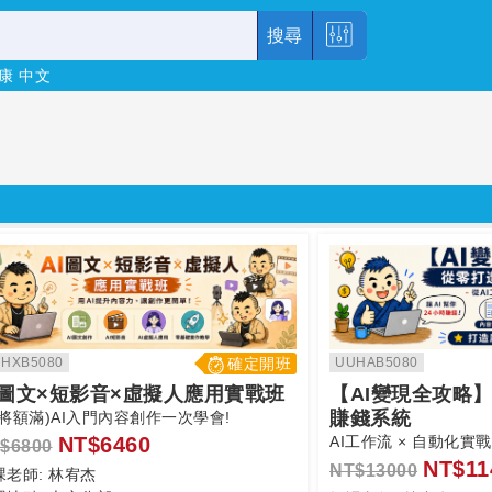
搜尋
康
中文
HXB5080
確定開班
UUHAB5080
I圖文×短影音×虛擬人應用實戰班
【AI變現全攻略
賺錢系統
即將額滿)AI入門內容創作一次學會!
NT$6460
AI工作流 × 自動化實戰
$6800
NT$11
NT$13000
課老師:
林宥杰