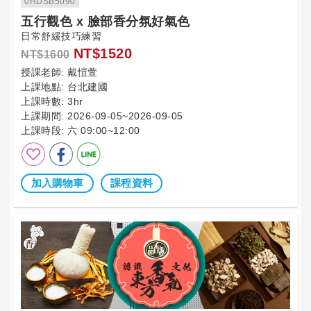
0HDSB5090
五行觀色 x 臉部香分氛好氣色
日常舒緩技巧練習
NT$1520
NT$1600
授課老師:
戴愷萱
上課地點:
台北建國
上課時數:
3hr
上課期間:
2026-09-05~2026-09-05
上課時段:
六 09:00~12:00
加入購物車
課程資料