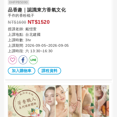
0HFPB5090
品香趣｜認識東方香氣文化
手作的香粉梳子
NT$1520
NT$1600
授課老師:
戴愷萱
上課地點:
台北建國
上課時數:
3hr
上課期間:
2026-09-05~2026-09-05
上課時段:
六 13:30~16:30
加入購物車
課程資料