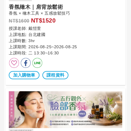
香氛橄木｜肩背放鬆術
香氛 × 橄木工具 × 五感放鬆技巧
NT$1520
NT$1600
授課老師:
戴愷萱
上課地點:
台北建國
上課時數:
3hr
上課期間:
2026-08-25~2026-08-25
上課時段:
二 13:30~16:30
加入購物車
課程資料