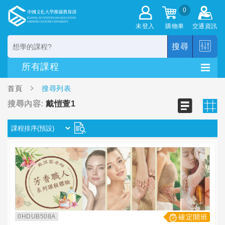
0
未登入
購物車
交通資訊
搜尋
首頁
搜尋列表
搜尋內容:
戴愷萱1
0HDUB508A
確定開班