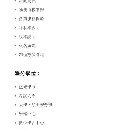
新聞資訊
陽明山校本部
會員服務條款
隱私權說明
版權說明
報名須知
加值數位課程
學分學位：
正規學制
考試入學
大學・碩士學分班
學輔中心
數位學習中心