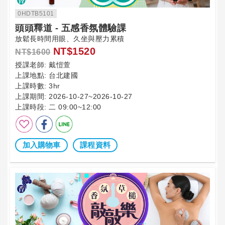
0HDTB5101
頭頭釋道 - 五感香氛體驗課
放鬆長時間用眼、久坐與壓力累積
NT$1520
NT$1600
授課老師:
戴愷萱
上課地點:
台北建國
上課時數:
3hr
上課期間:
2026-10-27~2026-10-27
上課時段:
二 09:00~12:00
加入購物車
課程資料