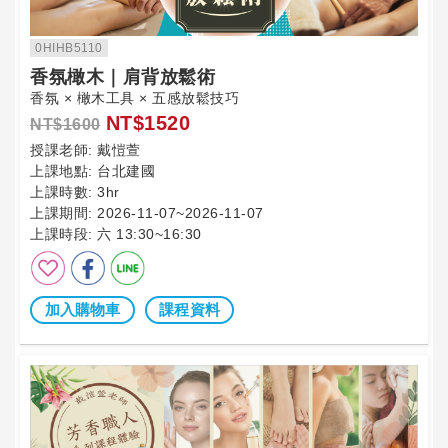
0HIHB5110
香氛橄木｜肩背放鬆術
香氛 × 橄木工具 × 五感放鬆技巧
NT$1520
NT$1600
授課老師:
戴愷萱
上課地點:
台北建國
上課時數:
3hr
上課期間:
2026-11-07~2026-11-07
上課時段:
六 13:30~16:30
加入購物車
課程資料