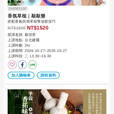
0HIGB5100
香氛草槌｜敲敲樂
搭配香氣與簡單敲擊放鬆技巧
NT$1520
NT$1600
授課老師:
戴愷萱
上課地點:
台北建國
上課時數:
3hr
上課期間:
2026-10-27~2026-10-27
上課時段:
二 13:30~16:30
加入購物車
課程資料