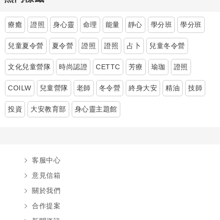
療癒
證照
身心靈
命理
能量
靜心
學分班
學分班
兒童夏令營
夏令營
證照
證照
占卜
兒童冬令營
文化兒童營隊
時尚認證
CETTC
芳療
瑜珈
證照
COILW
兒童營隊
老師
冬令營
終身大安
精油
技師
投資
大安教育部
身心靈主題館
客服中心
意見信箱
關於我們
合作提案