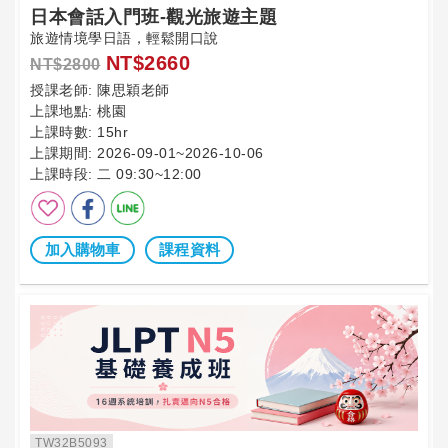
日本會話入門班-觀光旅遊主題
旅遊情境學日語，輕鬆開口說
NT$2660
NT$2800
授課老師:
陳思穎老師
上課地點:
桃園
上課時數:
15hr
上課期間:
2026-09-01~2026-10-06
上課時段:
二 09:30~12:00
加入購物車
課程資料
TW32B5093