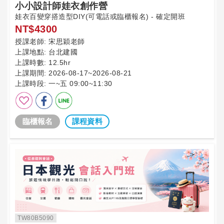
小小設計師娃衣創作營
娃衣百變穿搭造型DIY(可電話或臨櫃報名) - 確定開班
NT$4300
授課老師:
宋思穎老師
上課地點:
台北建國
上課時數:
12.5hr
上課期間:
2026-08-17~2026-08-21
上課時段:
一~五 09:00~11:30
臨櫃報名
課程資料
TW80B5090