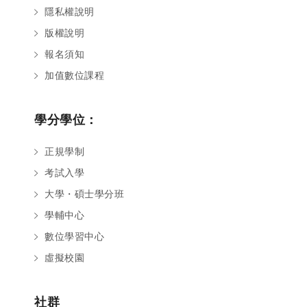
隱私權說明
版權說明
報名須知
加值數位課程
學分學位：
正規學制
考試入學
大學・碩士學分班
學輔中心
數位學習中心
虛擬校園
社群