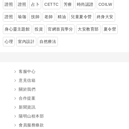
證照
證照
占卜
CETTC
芳療
時尚認證
COILW
證照
瑜珈
技師
老師
精油
兒童夏令營
終身大安
身心靈主題館
投資
官網首頁學分
大安教育部
夏令營
心理
室內設計
自然療法
客服中心
意見信箱
關於我們
合作提案
新聞資訊
陽明山校本部
會員服務條款