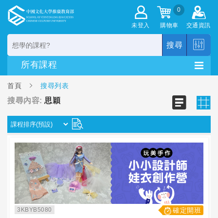
0
未登入
購物車
交通資訊
搜尋
首頁
搜尋列表
搜尋內容:
思穎
3KBYB5080
確定開班