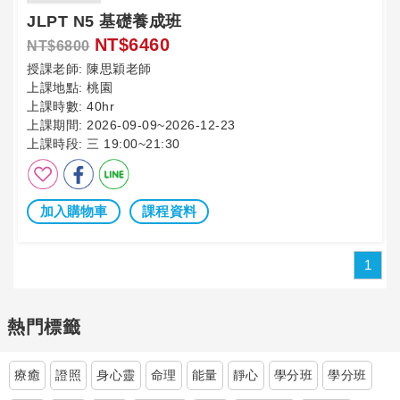
JLPT N5 基礎養成班
NT$6460
NT$6800
授課老師:
陳思穎老師
上課地點:
桃園
上課時數:
40hr
上課期間:
2026-09-09~2026-12-23
上課時段:
三 19:00~21:30
加入購物車
課程資料
1
熱門標籤
療癒
證照
身心靈
命理
能量
靜心
學分班
學分班