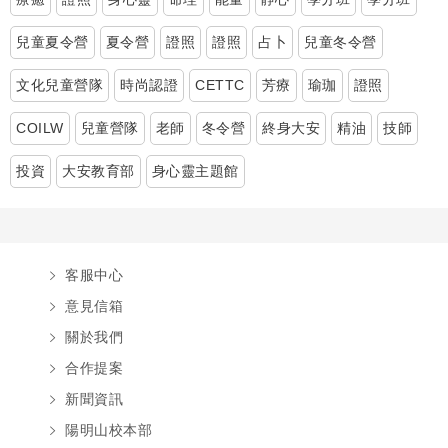
兒童夏令營
夏令營
證照
證照
占卜
兒童冬令營
文化兒童營隊
時尚認證
CETTC
芳療
瑜珈
證照
COILW
兒童營隊
老師
冬令營
終身大安
精油
技師
投資
大安教育部
身心靈主題館
客服中心
意見信箱
關於我們
合作提案
新聞資訊
陽明山校本部