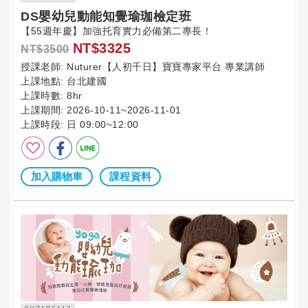
DS嬰幼兒動能知覺瑜珈檢定班
【55週年慶】加強托育實力必備第二專長！
NT$3325
NT$3500
授課老師:
Nuturer【人初千日】寶寶專家平台 專業講師
上課地點:
台北建國
上課時數:
8hr
上課期間:
2026-10-11~2026-11-01
上課時段:
日 09:00~12:00
加入購物車
課程資料