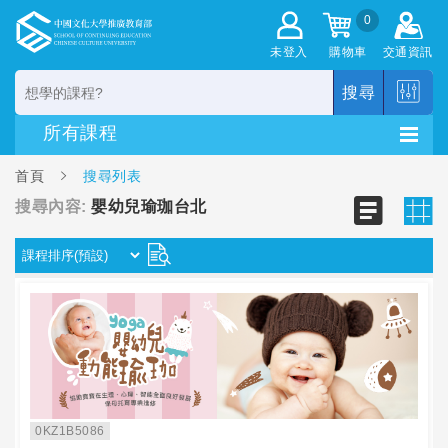
0
未登入
購物車
交通資訊
搜尋
首頁
搜尋列表
搜尋內容:
嬰幼兒瑜珈台北
0KZ1B5086