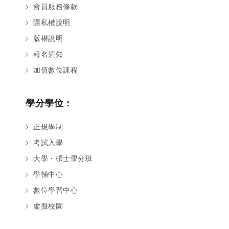
會員服務條款
隱私權說明
版權說明
報名須知
加值數位課程
學分學位：
正規學制
考試入學
大學・碩士學分班
學輔中心
數位學習中心
虛擬校園