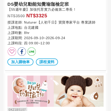
DS嬰幼兒動能知覺瑜珈檢定班
【55週年慶】加強托育實力必備第二專長！
NT$3325
NT$3500
授課老師:
Nuturer【人初千日】寶寶專家平台 專業講師
上課地點:
台北建國
上課時數:
8hr
上課期間:
2026-09-10~2026-09-24
上課時段:
四 09:00~12:00
加入購物車
課程資料
0KZ1B5107