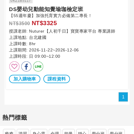
0KZ1B5117
DS嬰幼兒動能知覺瑜珈檢定班
【55週年慶】加強托育實力必備第二專長！
NT$3325
NT$3500
授課老師:
Nuturer【人初千日】寶寶專家平台 專業講師
上課地點:
台北建國
上課時數:
8hr
上課期間:
2026-11-22~2026-12-06
上課時段:
日 09:00~12:00
加入購物車
課程資料
1
熱門標籤
療癒
證照
身心靈
命理
能量
靜心
學分班
學分班