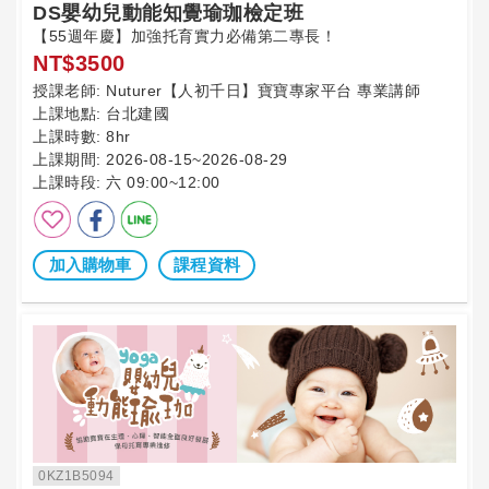
DS嬰幼兒動能知覺瑜珈檢定班
【55週年慶】加強托育實力必備第二專長！
NT$3500
授課老師:
Nuturer【人初千日】寶寶專家平台 專業講師
上課地點:
台北建國
上課時數:
8hr
上課期間:
2026-08-15~2026-08-29
上課時段:
六 09:00~12:00
加入購物車
課程資料
0KZ1B5094