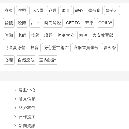
療癒
證照
身心靈
命理
能量
靜心
學分班
學分班
證照
證照
占卜
時尚認證
CETTC
芳療
COILW
瑜珈
老師
技師
證照
終身大安
精油
大安教育部
兒童夏令營
投資
身心靈主題館
官網首頁學分
夏令營
心理
自然療法
室內設計
客服中心
意見信箱
關於我們
合作提案
新聞資訊