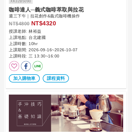
XK32B5090
咖啡達人─義式咖啡萃取與拉花
週三下午｜拉花創作&義式咖啡機操作
NT$4320
NT$4800
授課老師:
林裕益
上課地點:
台北建國
上課時數:
10hr
上課期間:
2026-09-16~2026-10-07
上課時段:
三 13:30~16:00
加入購物車
課程資料