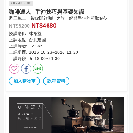
XK29B5100
咖啡達人─手沖技巧與基礎知識
週五晚上｜帶你開啟咖啡之旅，解鎖手沖的萃取秘訣！
NT$4680
NT$5200
授課老師:
林裕益
上課地點:
台北建國
上課時數:
12.5hr
上課期間:
2026-10-23~2026-11-20
上課時段:
五 19:00~21:30
加入購物車
課程資料