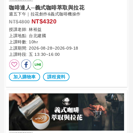
咖啡達人─義式咖啡萃取與拉花
週五下午｜拉花創作&義式咖啡機操作
NT$4320
NT$4800
授課老師:
林裕益
上課地點:
台北建國
上課時數:
10hr
上課期間:
2026-08-28~2026-09-18
上課時段:
五 13:30~16:00
加入購物車
課程資料