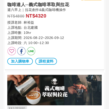
咖啡達人─義式咖啡萃取與拉花
週六早上｜拉花創作&義式咖啡機操作
NT$4320
NT$4800
授課老師:
林裕益
上課地點:
台北建國
上課時數:
10hr
上課期間:
2026-08-22~2026-09-12
上課時段:
六 10:00~12:30
加入購物車
課程資料
XK32B5081