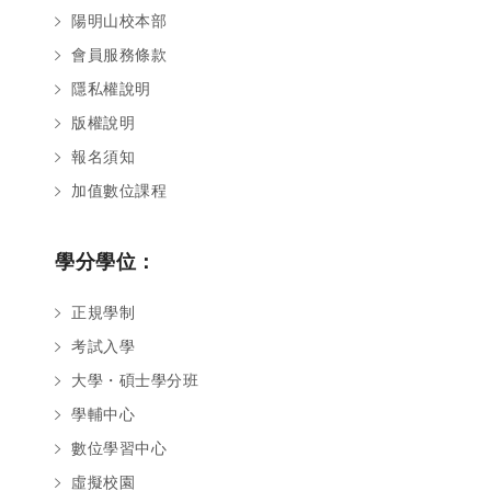
陽明山校本部
會員服務條款
隱私權說明
版權說明
報名須知
加值數位課程
學分學位：
正規學制
考試入學
大學・碩士學分班
學輔中心
數位學習中心
虛擬校園