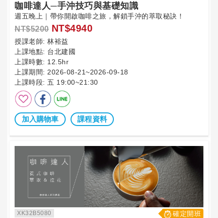
咖啡達人─手沖技巧與基礎知識
週五晚上｜帶你開啟咖啡之旅，解鎖手沖的萃取秘訣！
NT$4940
NT$5200
授課老師:
林裕益
上課地點:
台北建國
上課時數:
12.5hr
上課期間:
2026-08-21~2026-09-18
上課時段:
五 19:00~21:30
加入購物車
課程資料
XK32B5080
確定開班