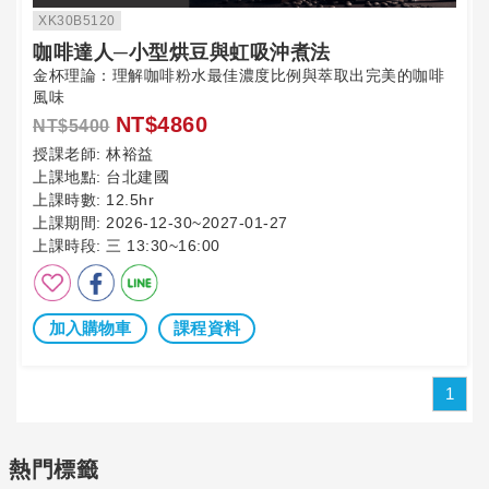
XK30B5120
咖啡達人─小型烘豆與虹吸沖煮法
金杯理論：理解咖啡粉水最佳濃度比例與萃取出完美的咖啡
風味
NT$4860
NT$5400
授課老師:
林裕益
上課地點:
台北建國
上課時數:
12.5hr
上課期間:
2026-12-30~2027-01-27
上課時段:
三 13:30~16:00
加入購物車
課程資料
1
熱門標籤