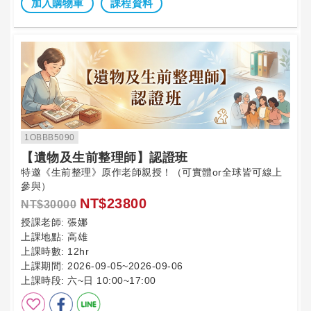
加入購物車
課程資料
1OBBB5090
【遺物及生前整理師】認證班
特邀《生前整理》原作老師親授！（可實體or全球皆可線上
參與）
NT$23800
NT$30000
授課老師:
張娜
上課地點:
高雄
上課時數:
12hr
上課期間:
2026-09-05~2026-09-06
上課時段:
六~日 10:00~17:00