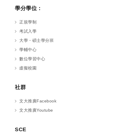
學分學位：
正規學制
考試入學
大學・碩士學分班
學輔中心
數位學習中心
虛擬校園
社群
文大推廣Facebook
文大推廣Youtube
您好～ 歡迎來到中國文化大學推廣部！
SCE