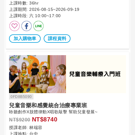
上課時數:
36hr
上課期間:
2026-08-15~2026-09-19
上課時段:
六 10:00~17:00
加入購物車
課程資料
0FD8B5090
兒童音樂和感覺統合治療專業班
聆聽創作X肢體律動X唱歌敲擊 幫助兒童發展~
NT$8740
NT$9200
授課老師:
林端容
上課地點:
台中