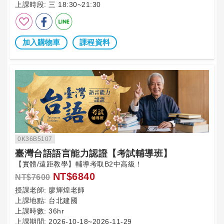
上課時段:
三 18:30~21:30
加入購物車
課程資料
0K36B5107
臺灣台語語言能力認證【考試輔導班】
【實體/遠距教學】輔導考取B2中高級！
NT$6840
NT$7600
授課老師:
廖輝煌老師
上課地點:
台北建國
上課時數:
36hr
上課期間:
2026-10-18~2026-11-29