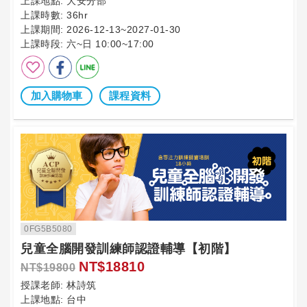
上課地點:
大安分部
上課時數:
36hr
上課期間:
2026-12-13~2027-01-30
上課時段:
六~日 10:00~17:00
加入購物車
課程資料
0FG5B5080
兒童全腦開發訓練師認證輔導【初階】
NT$18810
NT$19800
授課老師:
林詩筑
上課地點:
台中