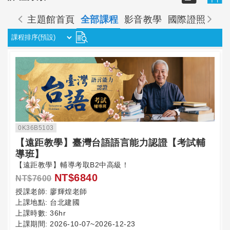
主題館首頁
全部課程
影音教學
國際證照
國
0K36B5103
【遠距教學】臺灣台語語言能力認證【考試輔
導班】
【遠距教學】輔導考取B2中高級！
NT$6840
NT$7600
授課老師:
廖輝煌老師
上課地點:
台北建國
上課時數:
36hr
上課期間:
2026-10-07~2026-12-23