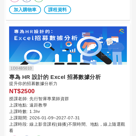
加入購物車
課程資料
1D04B5010
專為 HR 設計的 Excel 招募數據分析
提升你的招募數據分析力
NT$2500
授課老師:
先行智庫專業師資群
上課地點:
遠距教學
上課時數:
1.3hr
上課期間:
2026-01-09~2027-07-31
上課時段:
線上影音課程(錄播)不限時間、地點，線上隨選觀
看