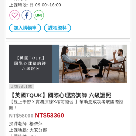
上課時段:
日 09:00~16:00
加入購物車
課程資料
UX99B5100
【英國TQUK】國際心理諮詢師 六級證照
【線上學習Ｘ實務演練X考前複習 】幫助您成功考取國際證
照！
NT$53360
NT$58000
授課老師:
楊依萍
上課地點:
大安分部