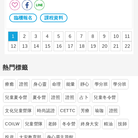
臨櫃報名
課程資料
1
2
3
4
5
6
7
8
9
10
11
12
13
14
15
16
17
18
19
20
21
22
熱門標籤
療癒
證照
身心靈
命理
能量
靜心
學分班
學分班
兒童夏令營
夏令營
證照
證照
占卜
兒童冬令營
文化兒童營隊
時尚認證
CETTC
芳療
瑜珈
證照
COILW
兒童營隊
老師
冬令營
終身大安
精油
技師
投資
大安教育部
身心靈主題館