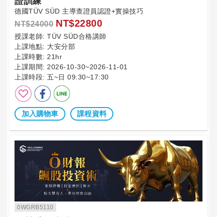
證訓練
德國TÜV SÜD 主導查證員認證+實操技巧
NT$22800
NT$24000
授課老師:
TÜV SÜD合格講師
上課地點:
大安分部
上課時數:
21hr
上課期間:
2026-10-30~2026-11-01
上課時段:
五~日 09:30~17:30
加入購物車
課程資料
0WGRB5110