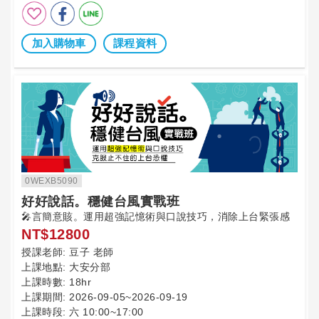
加入購物車
課程資料
0WEXB5090
好好說話。穩健台風實戰班
🎤言簡意賅。運用超強記憶術與口說技巧，消除上台緊張感
NT$12800
授課老師:
豆子 老師
上課地點:
大安分部
上課時數:
18hr
上課期間:
2026-09-05~2026-09-19
上課時段:
六 10:00~17:00