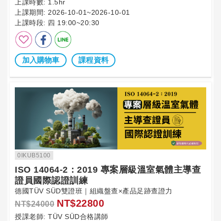
上課時數:
1.5hr
上課期間:
2026-10-01~2026-10-01
上課時段:
四 19:00~20:30
加入購物車
課程資料
0IKUB5100
ISO 14064-2：2019 專案層級溫室氣體主導查
證員國際認證訓練
德國TÜV SÜD雙證班｜組織盤查×產品足跡查證力
NT$22800
NT$24000
授課老師:
TÜV SÜD合格講師