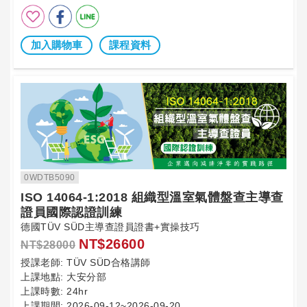
加入購物車
課程資料
0WDTB5090
ISO 14064-1:2018 組織型溫室氣體盤查主導查
證員國際認證訓練
德國TÜV SÜD主導查證員證書+實操技巧
NT$26600
NT$28000
授課老師:
TÜV SÜD合格講師
上課地點:
大安分部
上課時數:
24hr
上課期間:
2026-09-12~2026-09-20