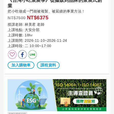
《台灣小吃策展學》從攤販到品牌的策展式創
業
把小吃做成一門能被複製、被延續的事業方法！
NT$6375
NT$7500
授課老師:
林美君 老師
上課地點:
大安分部
上課時數:
18hr
上課期間:
2026-11-10~2026-11-24
上課時段:
二 10:00~17:00
加入購物車
課程資料