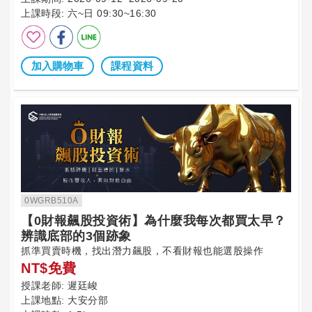
上課時段:
六~日 09:30~16:30
加入購物車
課程資料
0WGRB510A
【0財報飆股投資術】為什麼我每次都買太早？
辨識底部的3個跡象
抓準買賣時機，找出潛力飆股，不看財報也能選股操作
NT$免費
授課老師:
遲廷峻
上課地點:
大安分部