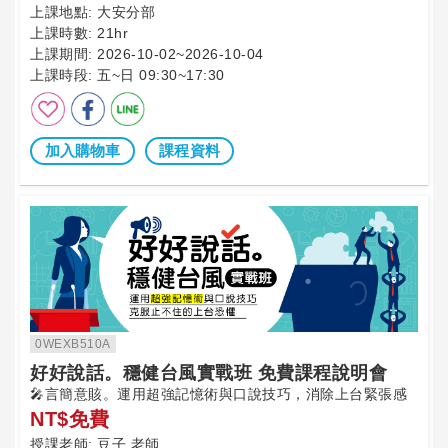
上課地點:
大安分部
上課時數:
21hr
上課期間:
2026-10-02~2026-10-04
上課時段:
五~日 09:30~17:30
加入購物車
課程資料
0WEXB510A
好好說話。穩健台風實戰班 免費課程說明會
🎤言簡意賅。運用超強記憶術與口說技巧，消除上台緊張感
NT$免費
授課老師:
豆子 老師