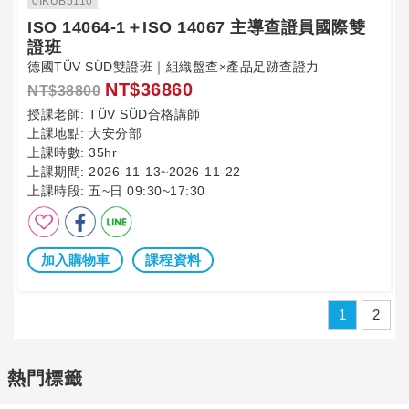
0IKUB5110
ISO 14064-1＋ISO 14067 主導查證員國際雙
證班
德國TÜV SÜD雙證班｜組織盤查×產品足跡查證力
NT$36860
NT$38800
授課老師:
TÜV SÜD合格講師
上課地點:
大安分部
上課時數:
35hr
上課期間:
2026-11-13~2026-11-22
上課時段:
五~日 09:30~17:30
加入購物車
課程資料
1
2
熱門標籤