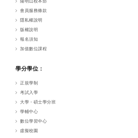
陽明山校本部
會員服務條款
隱私權說明
版權說明
報名須知
加值數位課程
學分學位：
正規學制
考試入學
大學・碩士學分班
學輔中心
數位學習中心
虛擬校園