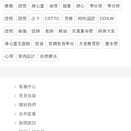
療癒
證照
身心靈
命理
能量
靜心
學分班
學分班
證照
證照
占卜
CETTC
芳療
時尚認證
COILW
證照
瑜珈
技師
老師
精油
兒童夏令營
終身大安
身心靈主題館
投資
官網首頁學分
大安教育部
夏令營
心理
室內設計
自然療法
客服中心
意見信箱
關於我們
合作提案
新聞資訊