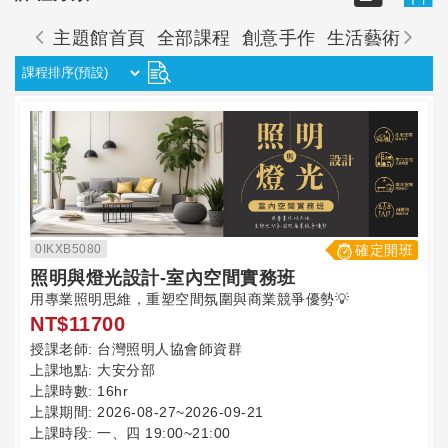
主題館首頁
全部課程
創意手作
生活藝術
心
0IKXB5080
確定開班
照明與燈光設計-室內空間實務班
用專業照明思維，重塑空間氛圍與商業競爭優勢💡
NT$11700
授課老師:
台灣照明人協會師資群
上課地點:
大安分部
上課時數:
16hr
上課期間:
2026-08-27~2026-09-21
上課時段:
一、四 19:00~21:00