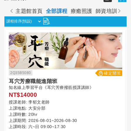
主題館首頁
全部課程
療癒照護
師資培訓
經
2Q35B5080
確定開班
耳穴芳療職能進階班
知名線上學習平台《耳穴芳療撥筋授課講師》
NT$14000
授課老師:
李郁文老師
上課地點:
大安分部
上課時數:
20hr
上課期間:
2026-08-01~2026-08-30
上課時段:
六~日 09:00~17:30