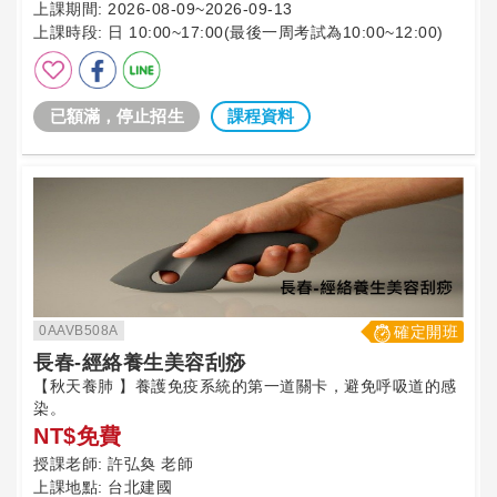
上課期間:
2026-08-09~2026-09-13
上課時段:
日 10:00~17:00(最後一周考試為10:00~12:00)
已額滿，停止招生
課程資料
0AAVB508A
確定開班
長春-經絡養生美容刮痧
【秋天養肺 】養護免疫系統的第一道關卡，避免呼吸道的感
染。
NT$免費
授課老師:
許弘奐 老師
上課地點:
台北建國