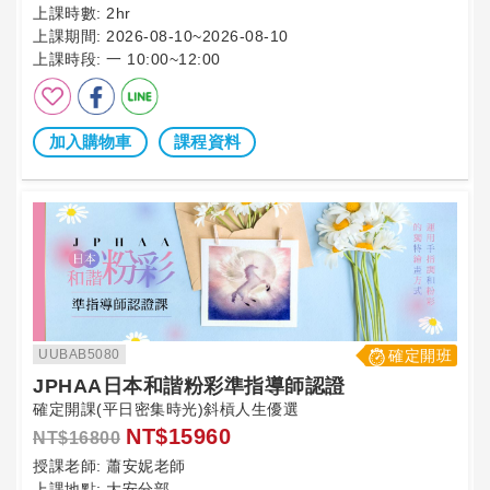
上課時數:
2hr
上課期間:
2026-08-10~2026-08-10
上課時段:
一 10:00~12:00
加入購物車
課程資料
UUBAB5080
確定開班
JPHAA日本和諧粉彩準指導師認證
確定開課(平日密集時光)斜槓人生優選
NT$15960
NT$16800
授課老師:
蕭安妮老師
上課地點:
大安分部