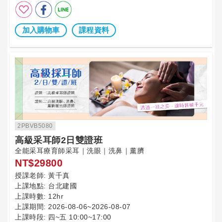
加入購物車
課程資料
2PBVB5080
高級采耳師2日雙證班
全能采耳療育師采耳｜洗眼｜洗鼻｜薰臍
NT$29800
授課老師:
黃千真
上課地點:
台北建國
上課時數:
12hr
上課期間:
2026-08-06~2026-08-07
上課時段:
四~五 10:00~17:00