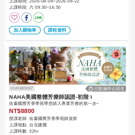
上課期間:
2026-08-08~2026-08-22
上課時段:
六 09:30~16:30
加入購物車
課程資料
UUR4B5087
已額滿停止招生
NAHA美國整體芳療師認證-初階 I
佑蓁國際芳香學苑帶您踏入專業芳療的第一步~
NT$8800
授課老師:
佑蓁國際芳香學苑師資群
上課地點:
台北建國
上課時數:
32hr