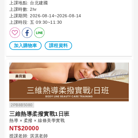
上課地點:
台北建國
上課時數:
2hr
上課期間:
2026-08-14~2026-08-14
上課時段:
五 09:30~11:30
加入購物車
課程資料
2PB8B5080
三維熱導柔撥實戰1日班
熱導 × 柔撥 × 線條美學實戰
NT$20000
授課老師:
淇淇老師