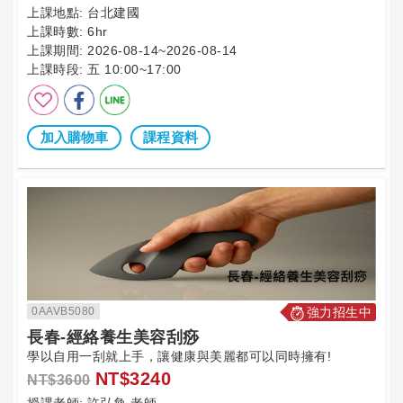
上課地點:
台北建國
上課時數:
6hr
上課期間:
2026-08-14~2026-08-14
上課時段:
五 10:00~17:00
加入購物車
課程資料
0AAVB5080
強力招生中
長春-經絡養生美容刮痧
學以自用一刮就上手，讓健康與美麗都可以同時擁有!
NT$3240
NT$3600
授課老師:
許弘奐 老師