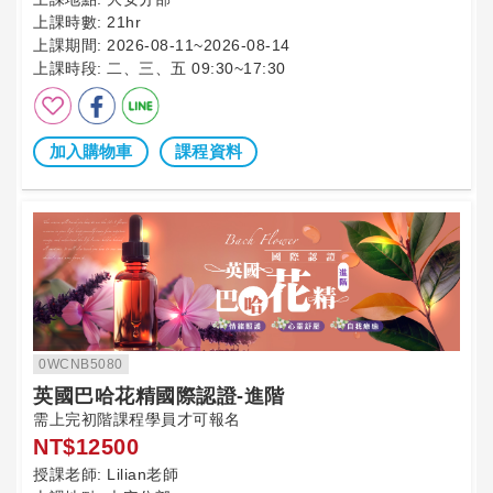
上課時數:
21hr
上課期間:
2026-08-11~2026-08-14
上課時段:
二、三、五 09:30~17:30
加入購物車
課程資料
0WCNB5080
英國巴哈花精國際認證-進階
需上完初階課程學員才可報名
NT$12500
授課老師:
Lilian老師