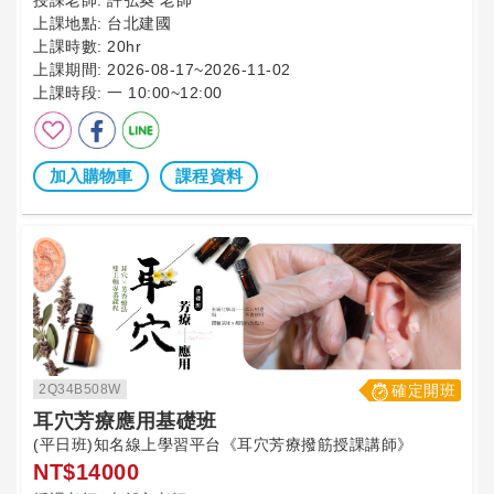
上課地點:
台北建國
上課時數:
20hr
上課期間:
2026-08-17~2026-11-02
上課時段:
一 10:00~12:00
加入購物車
課程資料
2Q34B508W
確定開班
耳穴芳療應用基礎班
(平日班)知名線上學習平台《耳穴芳療撥筋授課講師》
NT$14000