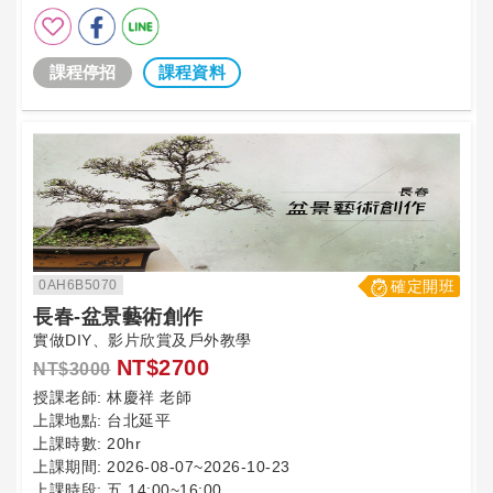
課程停招
課程資料
0AH6B5070
確定開班
長春-盆景藝術創作
實做DIY、影片欣賞及戶外教學
NT$2700
NT$3000
授課老師:
林慶祥 老師
上課地點:
台北延平
上課時數:
20hr
上課期間:
2026-08-07~2026-10-23
上課時段:
五 14:00~16:00