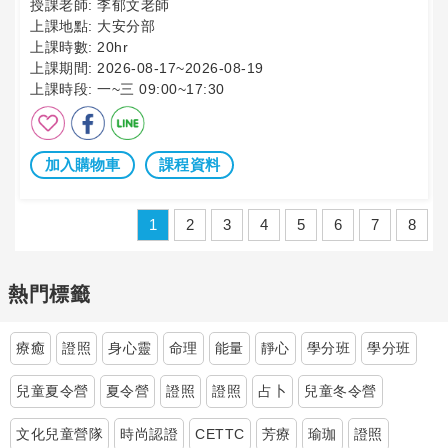
授課老師:
李郁文老師
上課地點:
大安分部
上課時數:
20hr
上課期間:
2026-08-17~2026-08-19
上課時段:
一~三 09:00~17:30
加入購物車
課程資料
1
2
3
4
5
6
7
8
熱門標籤
療癒
證照
身心靈
命理
能量
靜心
學分班
學分班
兒童夏令營
夏令營
證照
證照
占卜
兒童冬令營
文化兒童營隊
時尚認證
CETTC
芳療
瑜珈
證照