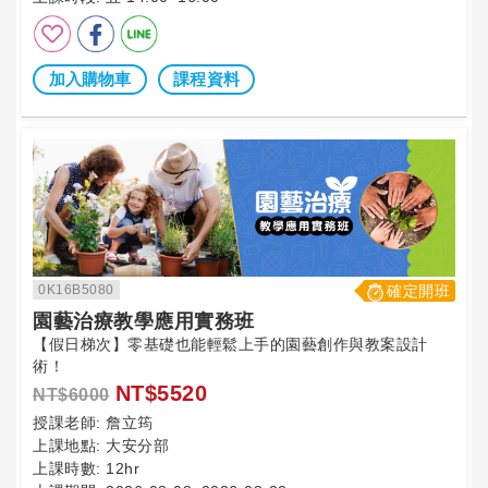
加入購物車
課程資料
0K16B5080
確定開班
園藝治療教學應用實務班
【假日梯次】零基礎也能輕鬆上手的園藝創作與教案設計
術！
NT$5520
NT$6000
授課老師:
詹立筠
上課地點:
大安分部
上課時數:
12hr