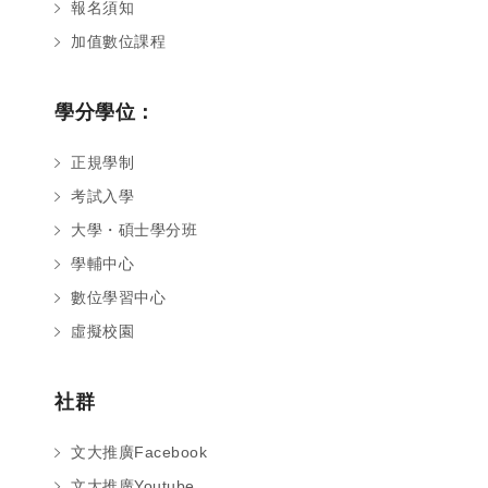
報名須知
加值數位課程
學分學位：
正規學制
考試入學
大學・碩士學分班
學輔中心
數位學習中心
虛擬校園
社群
文大推廣Facebook
文大推廣Youtube