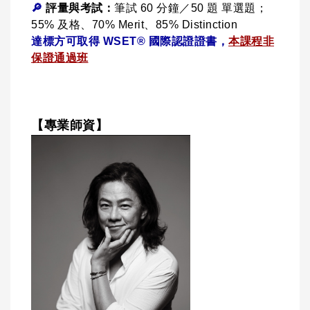
🔎
評量與考試：
筆試 60 分鐘／50 題 單選題；
55% 及格、70% Merit、85% Distinction
達標方可取得 WSET® 國際認證證書，
本課程非
保證通過班
【專業師資】