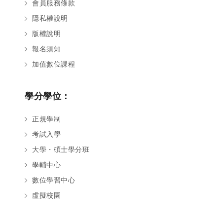
會員服務條款
隱私權說明
版權說明
報名須知
加值數位課程
學分學位：
正規學制
考試入學
大學・碩士學分班
學輔中心
數位學習中心
虛擬校園