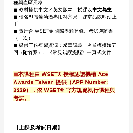
種與產區風格
◼ 教材提供中文／英文版本；授課以
中文為主
◼ 報名即贈葡萄酒專用杯六只，課堂品飲即刻上
手
◼ 費用含 WSET® 國際學籍登錄、考試與證書
（一次）
◼ 提供三份複習資源：精華講義、考前模擬題五
回（附答案）、《常見錯誤提醒》一頁式文件
◼
本課程由 WSET® 授權認證機構 Ace
Awards Taiwan 提供（APP Number:
3229），依 WSET® 官方規範執行課程與
考試。
【上課及考試日期】