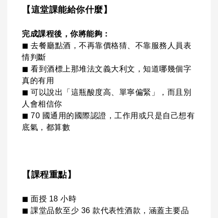
【這堂課能給你什麼】
完成課程後，你將能夠：
◼ 去餐廳點酒，不再靠價格猜、不靠服務人員表
情判斷
◼ 看到酒標上那堆法文義大利文，知道哪幾個字
真的有用
◼ 可以說出「這瓶酸度高、單寧偏緊」，而且別
人會相信你
◼ 70 國通用的國際認證，工作用或只是自己想有
底氣，都算數
【課程重點】
◼ 面授 18 小時
◼ 課堂品飲至少 36 款代表性酒款，涵蓋主要品