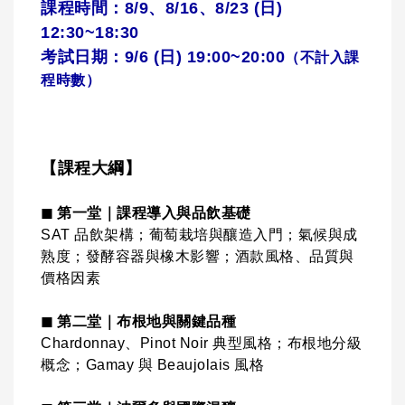
課程時間：8/9、8/16、8/23 (日)
12:30~18:30
考試日期：9/6 (日) 19:00~20:00
（不計入課
程時數）
【課程大綱】
◼ 第一堂｜課程導入與品飲基礎
SAT 品飲架構；葡萄栽培與釀造入門；氣候與成
熟度；發酵容器與橡木影響；酒款風格、品質與
價格因素
◼ 第二堂｜布根地與關鍵品種
Chardonnay、Pinot Noir 典型風格；布根地分級
概念；Gamay 與 Beaujolais 風格