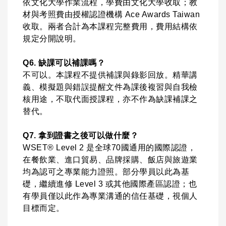
依文化大學作業流程，學費由文化大學收取；教
材與考照費由授權認證機構 Ace Awards Taiwan
收取。兩者合計為本課程完整費用，費用結構依
規定分開說明。
Q6. 缺課可以補課嗎？
不可以。本課程不提供補課與錄影回放。精華講
義、模擬題與錯誤提醒文件為課後複習與自我檢
核用途，不取代面授課程，亦不作為缺課補課之
替代。
Q7. 拿到證書之後可以做什麼？
WSET® Level 2 是全球70國通用的國際認證，
在餐飲業、進口貿易、品牌採購、飯店與旅遊業
均為認可之專業能力證照。部分學員以此為基
礎，繼續進修 Level 3 或其他國際產區認證；也
有學員僅以此作為專業溝通的信任基礎，視個人
目標而定。