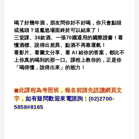
喝了好幾年酒，朋友問你好不好喝，你只會點頭
或搖頭？這尷尬場面終於可以結束了！
三堂課、36款酒、一張70國通用的國際證書！看
懂酒標、說得出差異、點酒不再靠運氣！
看影片、看圖文分享、看 AI 給你的答案，都比不
上你真的喝到的那一口。課程上教你的，正是你
「喝得懂，說得出來」的能力！
◼此課程為考照班，報名前請先
詳讀
網頁文
字，
如有疑問歡迎來電諮詢
：(02)2700-
5858#8165