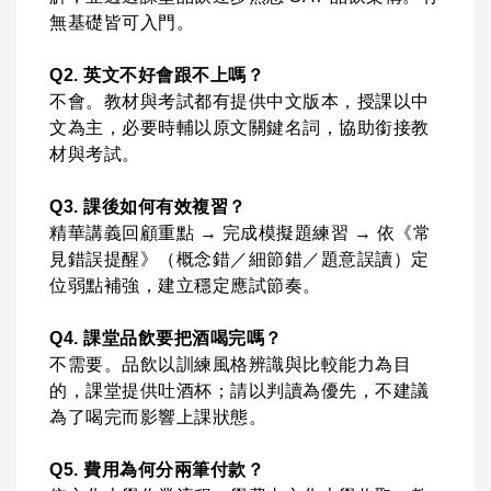
無基礎皆可入門。
Q2. 英文不好會跟不上嗎？
不會。教材與考試都有提供中文版本，授課以中
文為主，必要時輔以原文關鍵名詞，協助銜接教
材與考試。
Q3. 課後如何有效複習？
精華講義回顧重點 → 完成模擬題練習 → 依《常
見錯誤提醒》（概念錯／細節錯／題意誤讀）定
位弱點補強，建立穩定應試節奏。
Q4. 課堂品飲要把酒喝完嗎？
不需要。品飲以訓練風格辨識與比較能力為目
的，課堂提供吐酒杯；請以判讀為優先，不建議
為了喝完而影響上課狀態。
Q5. 費用為何分兩筆付款？