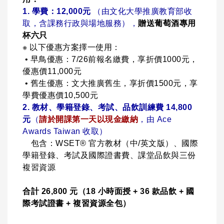
1.
學費：12,000元
（由文化大學推廣教育部收
取，含課務行政與場地服務），
贈送葡萄酒專用
杯六只
※ 以下優惠方案擇一使用：
•
早鳥優惠：7/26前報名繳費，享折價1000元，
優惠價11,000元
•
舊生優惠：文大推廣舊生，享折價1500元，享
學費優惠價10,500元
2. 教材、學籍登錄、考試、品飲訓練費 14,800
元
（
請於開課第一天以現金繳納
，由 Ace
Awards Taiwan 收取）
包含：WSET® 官方教材（中/英文版）、國際
學籍登錄、考試及國際證書費、課堂品飲與三份
複習資源
合計 26,800 元（18 小時面授 + 36 款品飲 + 國
際考試證書 + 複習資源全包）