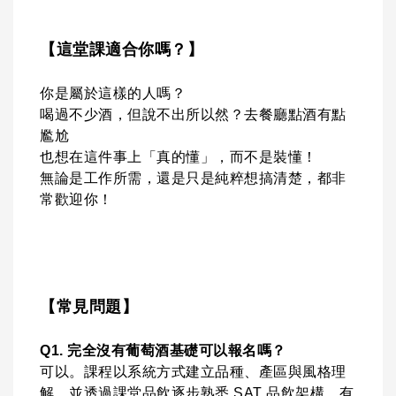
【這堂課適合你嗎？】
你是屬於這樣的人嗎？
喝過不少酒，但說不出所以然？去餐廳點酒有點
尷尬
也想在這件事上「真的懂」，而不是裝懂！
無論是工作所需，還是只是純粹想搞清楚，都非
常歡迎你！
【常見問題】
Q1. 完全沒有葡萄酒基礎可以報名嗎？
可以。課程以系統方式建立品種、產區與風格理
解，並透過課堂品飲逐步熟悉 SAT 品飲架構。有