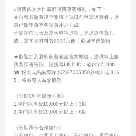
※退費依文大推廣部退費專案機制，如下：
★自報名繳費後至開班上課日前申請退費者，退
還已繳學費等各項費用之九成
☆開課前三天及當天申請退款，除退還學費九
成，需扣除材料費2000元後，退回學費餘額
★歡迎加入夏廚廚藝教室官方帳號，提供線上服
務及課程諮詢，請搜尋LINE ID：@pep7198b
☎ 報名或諮詢專線:(02)27005858分機1 或 816
5，將有專人為您服務！
《分期0利率優惠方案》
1.單門課學費10,000元以上：3期
2.單門課學費20,000元以上：6期
《分期刷卡合作銀行》
台新銀行、台北富邦銀行、玉山銀行、星展銀行