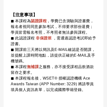
【注意事項】
◼ 本課程為
認證課程
，學費已含測驗與證書費，
報名者視同同意參加考試，不得要求部份退費；
學員皆需報名考照，不考照者無法參與課程。
◼ 此認證課程
非保證班
，需
通過認證考試即給予
證書。
◼ 開課前三天將以簡訊及E-MAIL確認是否開課，
並提醒上課時間地點，請提供正確的E-MAIL及手
機號碼。
◼ 本課程
無補課
之服務，亦不接受課程品飲酒款
留存之要求。
◼ 本課程報名後，WSET® 授權認證機構 Ace
Awards Taiwan (APP Number: 3229) 將請學員
填具個人資訊表單，以完成國際學籍登錄。